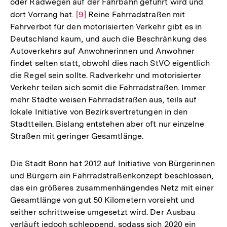
oder Radwegen auf der Fahrbahn geführt wird und
der
dort Vorrang hat.
Zur
[9]
Reine Fahrradstraßen mit
Fußnote
Fahrverbot für den motorisierten Verkehr gibt es in
Auflösung
Deutschland kaum, und auch die Beschränkung des
der
Autoverkehrs auf Anwohnerinnen und Anwohner
Fußnote
findet selten statt, obwohl dies nach StVO eigentlich
die Regel sein sollte. Radverkehr und motorisierter
Verkehr teilen sich somit die Fahrradstraßen. Immer
mehr Städte weisen Fahrradstraßen aus, teils auf
lokale Initiative von Bezirksvertretungen in den
Stadtteilen. Bislang entstehen aber oft nur einzelne
Straßen mit geringer Gesamtlänge.
Die Stadt Bonn hat 2012 auf Initiative von Bürgerinnen
und Bürgern ein Fahrradstraßenkonzept beschlossen,
das ein größeres zusammenhängendes Netz mit einer
Gesamtlänge von gut 50 Kilometern vorsieht und
seither schrittweise umgesetzt wird. Der Ausbau
verläuft jedoch schleppend, sodass sich 2020 ein