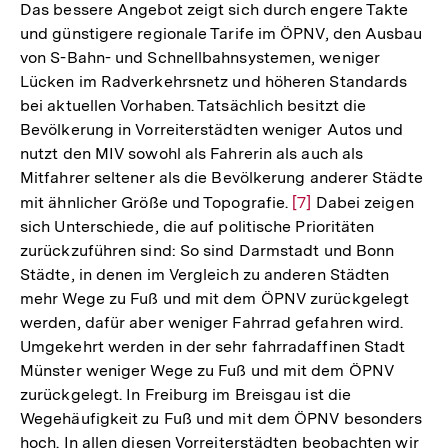
Das bessere Angebot zeigt sich durch engere Takte
und günstigere regionale Tarife im ÖPNV, den Ausbau
von S-Bahn- und Schnellbahnsystemen, weniger
Lücken im Radverkehrsnetz und höheren Standards
bei aktuellen Vorhaben. Tatsächlich besitzt die
Bevölkerung in Vorreiterstädten weniger Autos und
nutzt den MIV sowohl als Fahrerin als auch als
Mitfahrer seltener als die Bevölkerung anderer Städte
mit ähnlicher Größe und Topografie.
Zur
[7]
Dabei zeigen
sich Unterschiede, die auf politische Prioritäten
Auflösung
zurückzuführen sind: So sind Darmstadt und Bonn
der
Städte, in denen im Vergleich zu anderen Städten
Fußnote
mehr Wege zu Fuß und mit dem ÖPNV zurückgelegt
werden, dafür aber weniger Fahrrad gefahren wird.
Umgekehrt werden in der sehr fahrradaffinen Stadt
Münster weniger Wege zu Fuß und mit dem ÖPNV
zurückgelegt. In Freiburg im Breisgau ist die
Wegehäufigkeit zu Fuß und mit dem ÖPNV besonders
hoch. In allen diesen Vorreiterstädten beobachten wir