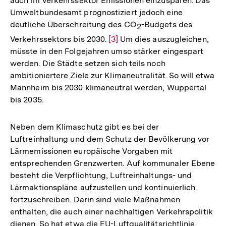
auch im Verkehrssektor Emissionen einzusparen. Das
Umweltbundesamt prognostiziert jedoch eine
deutliche Überschreitung des CO
-Budgets des
2
Verkehrssektors bis 2030.
Zur
[3]
Um dies auszugleichen,
müsste in den Folgejahren umso stärker eingespart
Auflösung
werden. Die Städte setzen sich teils noch
der
ambitioniertere Ziele zur Klimaneutralität. So will etwa
Fußnote
Mannheim bis 2030 klimaneutral werden, Wuppertal
bis 2035.
Neben dem Klimaschutz gibt es bei der
Luftreinhaltung und dem Schutz der Bevölkerung vor
Lärmemissionen europäische Vorgaben mit
entsprechenden Grenzwerten. Auf kommunaler Ebene
besteht die Verpflichtung, Luftreinhaltungs- und
Lärmaktionspläne aufzustellen und kontinuierlich
fortzuschreiben. Darin sind viele Maßnahmen
enthalten, die auch einer nachhaltigen Verkehrspolitik
dienen. So hat etwa die EU-Luftqualitätsrichtlinie