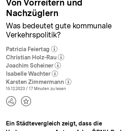
Von Vorreitern und
Nachzüglern
Was bedeutet gute kommunale
Verkehrspolitik?
Patricia Feiertag
(Mehr zum Autor)
öffnen
Christian Holz-Rau
(Mehr zum Autor)
öffnen
Joachim Scheiner
(Mehr zum Autor)
öffnen
Isabelle Wachter
(Mehr zum Autor)
öffnen
Karsten Zimmermann
(Mehr zum Autor)
öffnen
15.12.2023
/ 17 Minuten zu lesen
Teilen
Inhalt
Optionen
merken
anzeigen
Ein Städtevergleich zeigt, dass die