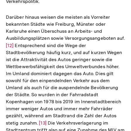
Verkehrspolitik.
Auflösung
der
Fußnote
Darüber hinaus weisen die meisten als Vorreiter
bekannten Städte wie Freiburg, Münster oder
Karlsruhe einen Überschuss an Arbeits- und
Ausbildungsplätzen sowie Versorgungsangeboten auf.
Zur
[12]
Entsprechend sind die Wege der
Stadtbevölkerung häufig kurz, und auf kurzen Wegen
Auflösung
ist die Attraktivität des Autos geringer sowie die
der
Wettbewerbsfähigkeit des Umweltverbundes höher.
Fußnote
Im Umland dominiert dagegen das Auto. Dies gilt
sowohl für den einpendelnden Verkehr aus dem
Umland als auch für die auspendelnde Bevölkerung
der Städte. So wurden in der Fahrradstadt
Kopenhagen von 1978 bis 2019 im Innenstadtbereich
immer weniger Autos und immer mehr Fahrräder
gezählt, während am Stadtrand die Zahl der Autos
stetig zunahm.
Zur
[13]
Die Verkehrsverlagerung im
Stadtzentrum trifft also auf eine Zunahme des MIV am
Auflösung