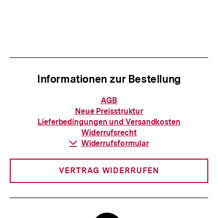
Informationen zur Bestellung
Informationen
AGB
zur
Neue Preisstruktur
Bestellung
Lieferbedingungen und Versandkosten
Widerrufsrecht
Download-
Widerrufsformular
Link:
VERTRAG WIDERRUFEN