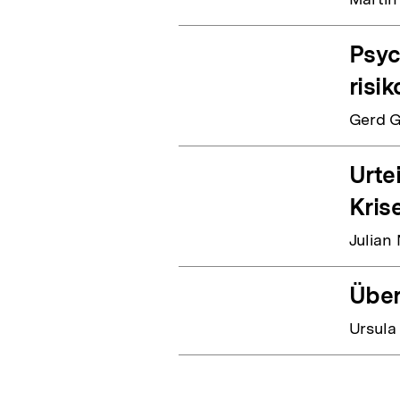
Psyc
risi
Gerd G
Urte
Kris
Julian
Über
Ursul