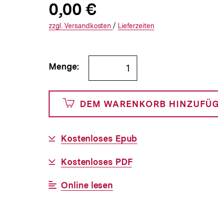
Allgemeine
Produktpreis:
0,00 €
0
zuzüglich
Informationen
€
Versandkosten
Interner
Informationen
zzgl.
zuzüglichen
Versandkosten
/
Interner
Informationen
Lieferzeiten
Link:
zu
Link:
zu
und
den
den
Bestellmenge
Menge:
0
angeben
Cents
DEM WARENKORB HINZUFÜ
Download-
Kostenloses Epub
Link:
Download-
Kostenloses PDF
Link:
Interner
Online lesen
Link: