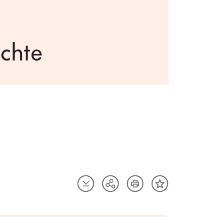
Artikel
Artikel
Teilen
Inhalt
herunterladen
drucken
Optionen
merken
anzeigen