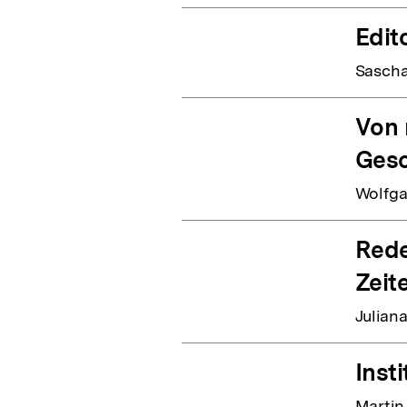
Edito
Sascha
Von 
Gesc
Wolfga
Rede
Zeit
Julian
Inst
Martin