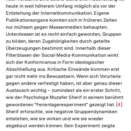
heute in weit höherem Umfang möglich als vor der
Entstehung der Internetkommunikation. Eigene
Publikationsorgane konnten sich in früheren Zeiten
nur mühsam gegen Massenmedien behaupten.
Unterdessen ist es recht einfach geworden, Gruppen
zu bilden, deren Zugehörigkeiten durch geteilte
Überzeugungen bestimmt sind. Innerhalb dieser
Filterblasen der Social-Media-Kommunikation wirkt
sich der Konformismus in Form ideologischer
Abschließung aus. Kritische Einwände kommen erst
gar nicht mehr ins Bewusstsein. Wenn sich Vorurteile
gegen andere verfestigt haben, ist aber genau dieser
Austausch wichtig – zumindest als ein erster Schritt,
wie der Psychologe Muzafer Sherif in seinem berühmt
gewordenen "Ferienlagerexperiment" gezeigt hat.
Zur
[4]
Sherif erforschte, wie negative Gruppendynamiken
Auflö
entstehen, wie sie wirken und wie sie wieder
der
abgebaut werden können. Sein Experiment zeigte
Fußno