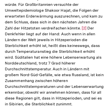
würde. Für Großbritannien versuchte der
Umweltepidemiologe Shakoor Hajat, die Folgen der
erwarteten Erderwärmung auszurechnen, und kam zu
dem Schluss, dass sich in den nächsten Jahren die
Zahl der Hitzetoten verdreifachen könnte.
Zur
[2]
Der
Denkfehler liegt auf der Hand: Auch wenn in allen
Auflösung
Ländern der Welt jeweils in Hitzeperioden die
der
Sterblichkeit erhöht ist, heißt dies keineswegs, dass
Fußnote
durch Temperaturanstieg die Sterblichkeit erhöht
wird. Süditalien hat eine höhere Lebenserwartung als
Norddeutschland, trotz 7 Grad höherer
Durchschnittstemperatur. Auch in Ländern mit
großem Nord-Süd-Gefälle, wie etwa Russland, ist kein
Zusammenhang zwischen höheren
Durchschnittstemperaturen und der Lebenserwartung
erkennbar, obwohl wir annehmen können, dass für all
diese Regionen gilt, dass in Hitzeperioden, und sei es
in Sibirien, die Sterblichkeit zunimmt.