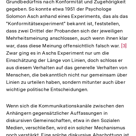
Grundbedürfnis nach Konformität und Zugehörigkeit
gegeben. So konnte etwa 1951 der Psychologe
Solomon Asch anhand eines Experiments, das als das
"Konformitätsexperiment" bekannt ist, feststellen,
dass zwei Drittel der Probanden sich der jeweiligen
Mehrheitsmeinung anschlossen, auch wenn ihnen klar
war, dass diese Meinung offensichtlich falsch war.
Zur
[3]
Zwar ging es in Aschs Experiment nur um die
Auflö
Einschätzung der Länge von Linien, doch schloss er
der
aus diesem Verhalten auf das generelle Verhalten von
Fußno
Menschen, die bekanntlich nicht nur gemeinsam über
Linien zu urteilen haben, sondern mitunter auch über
wichtige politische Entscheidungen.
Wenn sich die Kommunikationskanäle zwischen den
Anhängern gegensätzlicher Auffassungen in
diskursiven Gemeinschaften, etwa in den Sozialen
Medien, verschließen, wird ein solcher Mechanismus
noch verstärkt. Eine solche diskursive Abschottung ist