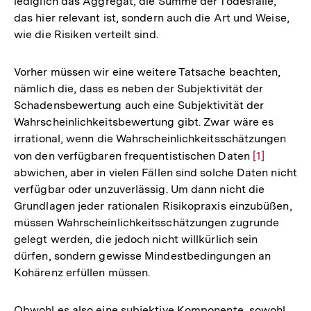
lediglich das Aggregat, die Summe der Todesfälle,
das hier relevant ist, sondern auch die Art und Weise,
wie die Risiken verteilt sind.
Vorher müssen wir eine weitere Tatsache beachten,
nämlich die, dass es neben der Subjektivität der
Schadensbewertung auch eine Subjektivität der
Wahrscheinlichkeitsbewertung gibt. Zwar wäre es
irrational, wenn die Wahrscheinlichkeitsschätzungen
von den verfügbaren frequentistischen Daten
Zur
[1]
abwichen, aber in vielen Fällen sind solche Daten nicht
Auflösung
verfügbar oder unzuverlässig. Um dann nicht die
der
Grundlagen jeder rationalen Risikopraxis einzubüßen,
Fußnote
müssen Wahrscheinlichkeitsschätzungen zugrunde
gelegt werden, die jedoch nicht willkürlich sein
dürfen, sondern gewisse Mindestbedingungen an
Kohärenz erfüllen müssen.
Obwohl es also eine subjektive Komponente, sowohl