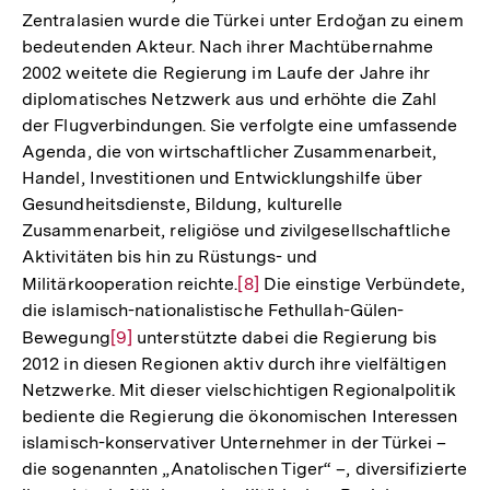
Zentralasien wurde die Türkei unter Erdoğan zu einem
bedeutenden Akteur. Nach ihrer Machtübernahme
2002 weitete die Regierung im Laufe der Jahre ihr
diplomatisches Netzwerk aus und erhöhte die Zahl
der Flugverbindungen. Sie verfolgte eine umfassende
Agenda, die von wirtschaftlicher Zusammenarbeit,
Handel, Investitionen und Entwicklungshilfe über
Gesundheitsdienste, Bildung, kulturelle
Zusammenarbeit, religiöse und zivilgesellschaftliche
Aktivitäten bis hin zu Rüstungs- und
Militärkooperation reichte.
Zur
[8]
Die einstige Verbündete,
die islamisch-nationalistische Fethullah-Gülen-
Auflösung
Bewegung
Zur
[9]
unterstützte dabei die Regierung bis
der
2012 in diesen Regionen aktiv durch ihre vielfältigen
Auflösung
Fußnote
Netzwerke. Mit dieser vielschichtigen Regionalpolitik
der
bediente die Regierung die ökonomischen Interessen
Fußnote
islamisch-konservativer Unternehmer in der Türkei –
die sogenannten „Anatolischen Tiger“ –, diversifizierte