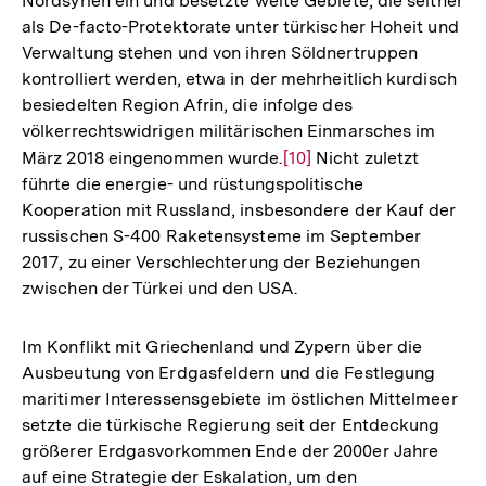
Nordsyrien ein und besetzte weite Gebiete, die seither
als De-facto-Protektorate unter türkischer Hoheit und
Verwaltung stehen und von ihren Söldnertruppen
kontrolliert werden, etwa in der mehrheitlich kurdisch
besiedelten Region Afrin, die infolge des
völkerrechtswidrigen militärischen Einmarsches im
März 2018 eingenommen wurde.
Zur
[10]
Nicht zuletzt
führte die energie- und rüstungspolitische
Auflösung
Kooperation mit Russland, insbesondere der Kauf der
der
russischen S-400 Raketensysteme im September
Fußnote
2017, zu einer Verschlechterung der Beziehungen
zwischen der Türkei und den USA.
Im Konflikt mit Griechenland und Zypern über die
Ausbeutung von Erdgasfeldern und die Festlegung
maritimer Interessensgebiete im östlichen Mittelmeer
setzte die türkische Regierung seit der Entdeckung
größerer Erdgasvorkommen Ende der 2000er Jahre
auf eine Strategie der Eskalation, um den