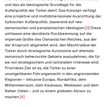
und das als ideologische Grundlage für die
Fu
Außenpolitik der Türkei dient. Das Konzept verfolgt
eine proaktive und multidimensionale Ausrichtung der
türkischen Außenpolitik, basierend auf neo-
osmanischen und panislamischen Ideologien.
Zur
[3]
Diese
umfassen eine dezidierte Rückbesinnung auf die
Auflösung
imperiale Größe des Osmanischen Reiches, aus der
der
der Anspruch abgeleitet wird, den Machtradius der
Fußnote
Türkei durch strategische Autonomie auf ehemals
osmanisch beherrschte Gebiete auszudehnen, die für
sie von strategischem und nationalem Interesse sind.
Prioritäres Ziel ist es, die Türkei zu einer
unumgehbaren Führungsmacht in den angrenzenden
Regionen – inklusive Europa, Nordafrika, dem
Mittelmeerraum, dem Kaukasus, Westasien und dem
Nahen Osten – und zu einem globalen Akteur zu
machen.
Zur
[4]
Auflösung