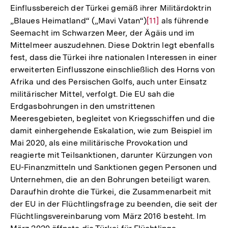
Einflussbereich der Türkei gemäß ihrer Militärdoktrin
„Blaues Heimatland“ („Mavi Vatan“)
Zur
[11]
als führende
Seemacht im Schwarzen Meer, der Ägäis und im
Auflösung
Mittelmeer auszudehnen. Diese Doktrin legt ebenfalls
der
fest, dass die Türkei ihre nationalen Interessen in einer
Fußnote
erweiterten Einflusszone einschließlich des Horns von
Afrika und des Persischen Golfs, auch unter Einsatz
militärischer Mittel, verfolgt. Die EU sah die
Erdgasbohrungen in den umstrittenen
Meeresgebieten, begleitet von Kriegsschiffen und die
damit einhergehende Eskalation, wie zum Beispiel im
Mai 2020, als eine militärische Provokation und
reagierte mit Teilsanktionen, darunter Kürzungen von
EU-Finanzmitteln und Sanktionen gegen Personen und
Unternehmen, die an den Bohrungen beteiligt waren.
Daraufhin drohte die Türkei, die Zusammenarbeit mit
der EU in der Flüchtlingsfrage zu beenden, die seit der
Flüchtlingsvereinbarung vom März 2016 besteht. Im