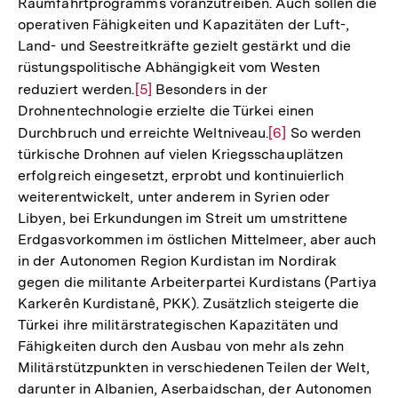
Raumfahrtprogramms voranzutreiben. Auch sollen die
operativen Fähigkeiten und Kapazitäten der Luft-,
Land- und Seestreitkräfte gezielt gestärkt und die
rüstungspolitische Abhängigkeit vom Westen
reduziert werden.
Zur
[5]
Besonders in der
Drohnentechnologie erzielte die Türkei einen
Auflösung
Durchbruch und erreichte Weltniveau.
Zur
[6]
So werden
der
türkische Drohnen auf vielen Kriegsschauplätzen
Auflösung
Fußnote
erfolgreich eingesetzt, erprobt und kontinuierlich
der
weiterentwickelt, unter anderem in Syrien oder
Fußnote
Libyen, bei Erkundungen im Streit um umstrittene
Erdgasvorkommen im östlichen Mittelmeer, aber auch
in der Autonomen Region Kurdistan im Nordirak
gegen die militante Arbeiterpartei Kurdistans (Partiya
Karkerên Kurdistanê, PKK). Zusätzlich steigerte die
Türkei ihre militärstrategischen Kapazitäten und
Fähigkeiten durch den Ausbau von mehr als zehn
Militärstützpunkten in verschiedenen Teilen der Welt,
darunter in Albanien, Aserbaidschan, der Autonomen