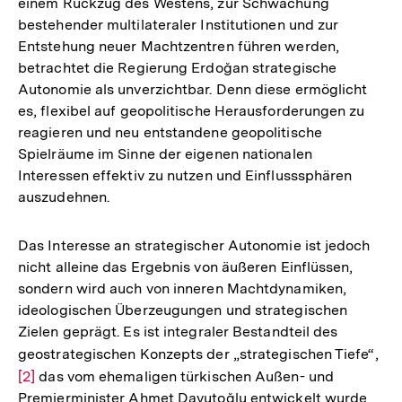
einem Rückzug des Westens, zur Schwächung
bestehender multilateraler Institutionen und zur
Entstehung neuer Machtzentren führen werden,
betrachtet die Regierung Erdoğan strategische
Autonomie als unverzichtbar. Denn diese ermöglicht
es, flexibel auf geopolitische Herausforderungen zu
reagieren und neu entstandene geopolitische
Spielräume im Sinne der eigenen nationalen
Interessen effektiv zu nutzen und Einflusssphären
auszudehnen.
Das Interesse an strategischer Autonomie ist jedoch
nicht alleine das Ergebnis von äußeren Einflüssen,
sondern wird auch von inneren Machtdynamiken,
ideologischen Überzeugungen und strategischen
Zielen geprägt. Es ist integraler Bestandteil des
geostrategischen Konzepts der „strategischen Tiefe“,
Zur
[2]
das vom ehemaligen türkischen Außen- und
Auf
Premierminister Ahmet Davutoğlu entwickelt wurde
der