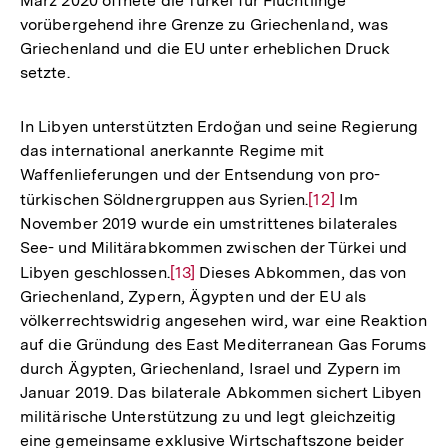
März 2020 öffnete die Türkei für Flüchtlinge
vorübergehend ihre Grenze zu Griechenland, was
Griechenland und die EU unter erheblichen Druck
setzte.
In Libyen unterstützten Erdoğan und seine Regierung
das international anerkannte Regime mit
Waffenlieferungen und der Entsendung von pro-
türkischen Söldnergruppen aus Syrien.
Zur
[12]
Im
November 2019 wurde ein umstrittenes bilaterales
Auflösung
See- und Militärabkommen zwischen der Türkei und
der
Libyen geschlossen.
Zur
[13]
Dieses Abkommen, das von
Fußnote
Griechenland, Zypern, Ägypten und der EU als
Auflösung
völkerrechtswidrig angesehen wird, war eine Reaktion
der
auf die Gründung des East Mediterranean Gas Forums
Fußnote
durch Ägypten, Griechenland, Israel und Zypern im
Januar 2019. Das bilaterale Abkommen sichert Libyen
militärische Unterstützung zu und legt gleichzeitig
eine gemeinsame exklusive Wirtschaftszone beider