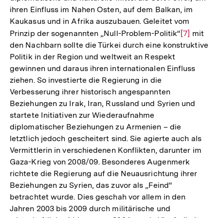
ihren Einfluss im Nahen Osten, auf dem Balkan, im
Kaukasus und in Afrika auszubauen. Geleitet vom
Prinzip der sogenannten „Null-Problem-Politik“
Zur
[7]
mit
den Nachbarn sollte die Türkei durch eine konstruktive
Auflösung
Politik in der Region und weltweit an Respekt
der
gewinnen und daraus ihren internationalen Einfluss
Fußnote
ziehen. So investierte die Regierung in die
Verbesserung ihrer historisch angespannten
Beziehungen zu Irak, Iran, Russland und Syrien und
startete Initiativen zur Wiederaufnahme
diplomatischer Beziehungen zu Armenien – die
letztlich jedoch gescheitert sind. Sie agierte auch als
Vermittlerin in verschiedenen Konflikten, darunter im
Gaza-Krieg von 2008/09. Besonderes Augenmerk
richtete die Regierung auf die Neuausrichtung ihrer
Beziehungen zu Syrien, das zuvor als „Feind“
betrachtet wurde. Dies geschah vor allem in den
Jahren 2003 bis 2009 durch militärische und