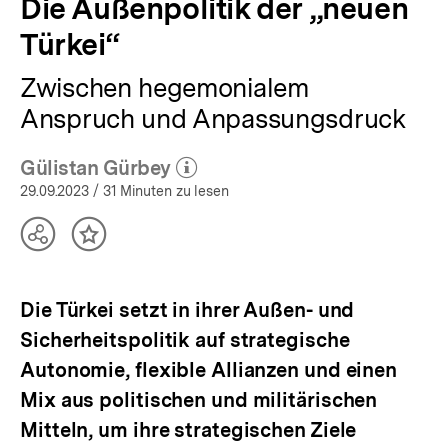
Die Außenpolitik der „neuen
Türkei“
Zwischen hegemonialem
Anspruch und Anpassungsdruck
Gülistan Gürbey
(Mehr zum Autor)
öffnen
29.09.2023
/ 31 Minuten zu lesen
Teilen
Inhalt
Optionen
merken
anzeigen
Die Türkei setzt in ihrer Außen- und
Sicherheitspolitik auf strategische
Autonomie, flexible Allianzen und einen
Mix aus politischen und militärischen
Mitteln, um ihre strategischen Ziele