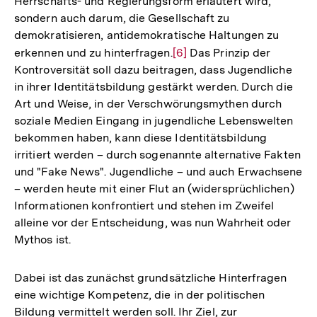
Herrschafts- und Regierungsform erläutert wird,
sondern auch darum, die Gesellschaft zu
demokratisieren, antidemokratische Haltungen zu
erkennen und zu hinterfragen.
Zur
[6]
Das Prinzip der
Kontroversität soll dazu beitragen, dass Jugendliche
Auflösung
in ihrer Identitätsbildung gestärkt werden. Durch die
der
Art und Weise, in der Verschwörungsmythen durch
Fußnote
soziale Medien Eingang in jugendliche Lebenswelten
bekommen haben, kann diese Identitätsbildung
irritiert werden – durch sogenannte alternative Fakten
und "Fake News". Jugendliche – und auch Erwachsene
– werden heute mit einer Flut an (widersprüchlichen)
Informationen konfrontiert und stehen im Zweifel
alleine vor der Entscheidung, was nun Wahrheit oder
Mythos ist.
Dabei ist das zunächst grundsätzliche Hinterfragen
eine wichtige Kompetenz, die in der politischen
Bildung vermittelt werden soll. Ihr Ziel, zur