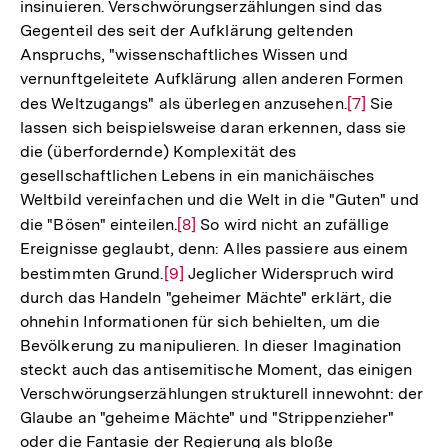
insinuieren. Verschwörungserzählungen sind das
Gegenteil des seit der Aufklärung geltenden
Anspruchs, "wissenschaftliches Wissen und
vernunftgeleitete Aufklärung allen anderen Formen
des Weltzugangs" als überlegen anzusehen.
Zur
[7]
Sie
lassen sich beispielsweise daran erkennen, dass sie
Auflösung
die (überfordernde) Komplexität des
der
gesellschaftlichen Lebens in ein manichäisches
Fußnote
Weltbild vereinfachen und die Welt in die "Guten" und
die "Bösen" einteilen.
Zur
[8]
So wird nicht an zufällige
Ereignisse geglaubt, denn: Alles passiere aus einem
Auflösung
bestimmten Grund.
Zur
[9]
Jeglicher Widerspruch wird
der
durch das Handeln "geheimer Mächte" erklärt, die
Auflösung
Fußnote
ohnehin Informationen für sich behielten, um die
der
Bevölkerung zu manipulieren. In dieser Imagination
Fußnote
steckt auch das antisemitische Moment, das einigen
Verschwörungserzählungen strukturell innewohnt: der
Glaube an "geheime Mächte" und "Strippenzieher"
oder die Fantasie der Regierung als bloße