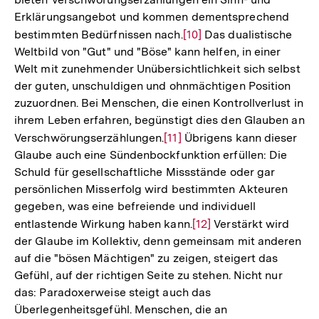
Erklärungsangebot und kommen dementsprechend
bestimmten Bedürfnissen nach.
Zur
[10]
Das dualistische
Weltbild von "Gut" und "Böse" kann helfen, in einer
Auflösung
Welt mit zunehmender Unübersichtlichkeit sich selbst
der
der guten, unschuldigen und ohnmächtigen Position
Fußnote
zuzuordnen. Bei Menschen, die einen Kontrollverlust in
ihrem Leben erfahren, begünstigt dies den Glauben an
Verschwörungserzählungen.
Zur
[11]
Übrigens kann dieser
Glaube auch eine Sündenbockfunktion erfüllen: Die
Auflösung
Schuld für gesellschaftliche Missstände oder gar
der
persönlichen Misserfolg wird bestimmten Akteuren
Fußnote
gegeben, was eine befreiende und individuell
entlastende Wirkung haben kann.
Zur
[12]
Verstärkt wird
der Glaube im Kollektiv, denn gemeinsam mit anderen
Auflösung
auf die "bösen Mächtigen" zu zeigen, steigert das
der
Gefühl, auf der richtigen Seite zu stehen. Nicht nur
Fußnote
das: Paradoxerweise steigt auch das
Überlegenheitsgefühl. Menschen, die an