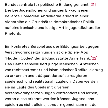
Bundeszentrale für politische Bildung genannt:
Zur
[21]
Der bei Jugendlichen und jungen Erwachsenen
Auflösung
beliebte Comedian Abdelkarim erklärt in einer
der
Videoreihe die Grundsätze demokratischer Politik –
Fußnote
auf eine ironische und lustige Art in jugendkultureller
Rhetorik.
Ein konkretes Beispiel aus der Bildungsarbeit gegen
Verschwörungserzählungen ist die Spiele-App
"Hidden Codes" der Bildungsstätte Anne Frank.
Zur
[22]
Das Game sensibilisiert junge Menschen, Anzeichen
Auflösun
von rechtsextremer und islamistischer Radikalisierung
der
zu erkennen und adäquat darauf zu reagieren –
Fußnote
spielerisch und realitätsnah zugleich. Dabei werden
sie im Laufe des Spiels mit diversen
Verschwörungserzählungen konfrontiert und lernen,
woran diese erkannt werden können. Jugendliche
spielen es nicht alleine, sondern gemeinsam mit der