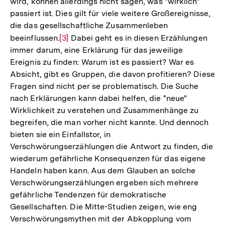
wird, können allerdings nicht sagen, was "wirklich"
passiert ist. Dies gilt für viele weitere Großereignisse,
die das gesellschaftliche Zusammenleben
beeinflussen.
Zur
[3]
Dabei geht es in diesen Erzählungen
immer darum, eine Erklärung für das jeweilige
Auflösung
Ereignis zu finden: Warum ist es passiert? War es
der
Absicht, gibt es Gruppen, die davon profitieren? Diese
Fußnote
Fragen sind nicht per se problematisch. Die Suche
nach Erklärungen kann dabei helfen, die "neue"
Wirklichkeit zu verstehen und Zusammenhänge zu
begreifen, die man vorher nicht kannte. Und dennoch
bieten sie ein Einfallstor, in
Verschwörungserzählungen die Antwort zu finden, die
wiederum gefährliche Konsequenzen für das eigene
Handeln haben kann. Aus dem Glauben an solche
Verschwörungserzählungen ergeben sich mehrere
gefährliche Tendenzen für demokratische
Gesellschaften. Die Mitte-Studien zeigen, wie eng
Verschwörungsmythen mit der Abkopplung vom