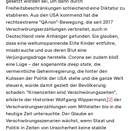
gesetzt worden sei, um dann durch
Freiheitsbeschränkungen schleichend eine Diktatur zu
etablieren. Aus den USA kommend hat die
rechtsextreme "QAnon"-Bewegung, die seit 2017
Verschwörungserzählungen verbreitet, auch in
Deutschland viele Anhänger gefunden. Sie glauben,
dass eine weltumspannende Elite Kinder entführe,
missbrauche und aus deren Blut eine
Verjüngungsdroge herstelle. Corona sei zudem bloß
eine Lüge – der sogenannte
deep state
, die
vermeintliche Geheimregierung, die hinter den
Kulissen der Politik der USA stehe und die ganze Welt
steuere, würde damit gezielt der Bevölkerung
schaden. "Krisenzeiten sind Verschwörungszeiten",
erklärte der Historiker Wolfgang Wippermann,
Zur
[2]
der
Verschwörungserzählungen vom Mittelalter bis in die
Auflösung
heutige Zeit untersuchte. Der Glaube an
der
Verschwörungsszenarien wächst, wenn Staat und
Fußnote
Politik in Zeiten von Unsicherheit keine stabile