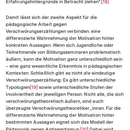
Erfahrungshintergründe in Betracht ziehen".
Zur
[18]
Auflösung
der
Damit lässt sich der zweite Aspekt für die
Fußnote
pädagogische Arbeit gegen
Verschwörungserzählungen verbinden: eine
differenzierte Wahrnehmung der Motivation hinter
konkreten Aussagen. Wenn sich Jugendliche oder
Teilnehmende von Bildungsseminaren problematisch
äußern, kann die Motivation ganz unterschiedlich sein
– eine ganz wesentliche Erkenntnis in pädagogischen
Kontexten. Schließlich gibt es nicht
die
eindeutige
Verschwörungserzählung: Es gibt unterschiedliche
Typologien
Zur
[19]
sowie unterschiedliche Stufen der
Involviertheit der jeweiligen Person. Nicht alle, die sich
Auflösung
verschwörungstheoretisch äußern, sind auch
der
überzeugte Verschwörungstheoretiker_innen. Für die
Fußnote
differenzierte Wahrnehmung der Motivation hinter
bestimmten Aussagen eignet sich das Modell der
Pädagogik gegen Antisemitismus.
Zur
[20]
Dabei wird