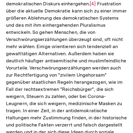
demokratischen Diskurs einhergehen.
Zur
[4]
Frustration
über die aktuelle Demokratie kann sich zu einer immer
Auflösung
größeren Ablehnung des demokratischen Systems
der
und des mit ihm einhergehenden Pluralismus
Fußnote
entwickeln. So gehen Menschen, die von
Verschwörungserzählungen überzeugt sind, oft nicht
mehr wählen. Einige orientieren sich tendenziell an
gewalttätigen Alternativen. Außerdem haben sie
deutlich häufiger antisemitische und muslimfeindliche
Vorurteile. Verschwörungserzählungen werden auch
zur Rechtfertigung von "zivilem Ungehorsam"
gegenüber staatlichen Regeln herangezogen, wie im
Fall der rechtsextremen "Reichsbürger", die sich
weigern, Steuern zu zahlen, oder bei Corona-
Leugnern, die sich weigern, medizinische Masken zu
tragen. In einer Zeit, in der antidemokratische
Haltungen mehr Zustimmung finden, in der historische
und politische Fakten verzerrt und falsch dargestellt
werden und in der sich diese Ideen durch soziale