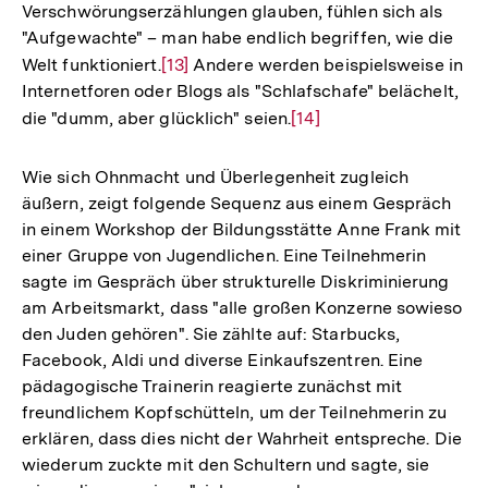
Verschwörungserzählungen glauben, fühlen sich als
"Aufgewachte" – man habe endlich begriffen, wie die
Welt funktioniert.
Zur
[13]
Andere werden beispielsweise in
Internetforen oder Blogs als "Schlafschafe" belächelt,
Auflösung
die "dumm, aber glücklich" seien.
Zur
[14]
der
Auflösung
Fußnote
der
Wie sich Ohnmacht und Überlegenheit zugleich
Fußnote
äußern, zeigt folgende Sequenz aus einem Gespräch
in einem Workshop der Bildungsstätte Anne Frank mit
einer Gruppe von Jugendlichen. Eine Teilnehmerin
sagte im Gespräch über strukturelle Diskriminierung
am Arbeitsmarkt, dass "alle großen Konzerne sowieso
den Juden gehören". Sie zählte auf: Starbucks,
Facebook, Aldi und diverse Einkaufszentren. Eine
pädagogische Trainerin reagierte zunächst mit
freundlichem Kopfschütteln, um der Teilnehmerin zu
erklären, dass dies nicht der Wahrheit entspreche. Die
wiederum zuckte mit den Schultern und sagte, sie