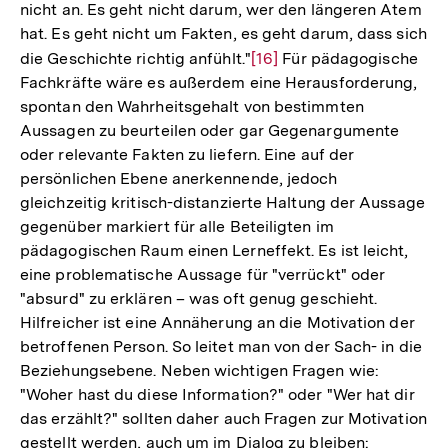
nicht an. Es geht nicht darum, wer den längeren Atem
hat. Es geht nicht um Fakten, es geht darum, dass sich
die Geschichte richtig anfühlt."
Zur
[16]
Für pädagogische
Fachkräfte wäre es außerdem eine Herausforderung,
Auflösung
spontan den Wahrheitsgehalt von bestimmten
der
Aussagen zu beurteilen oder gar Gegenargumente
Fußnote
oder relevante Fakten zu liefern. Eine auf der
persönlichen Ebene anerkennende, jedoch
gleichzeitig kritisch-distanzierte Haltung der Aussage
gegenüber markiert für alle Beteiligten im
pädagogischen Raum einen Lerneffekt. Es ist leicht,
eine problematische Aussage für "verrückt" oder
"absurd" zu erklären – was oft genug geschieht.
Hilfreicher ist eine Annäherung an die Motivation der
betroffenen Person. So leitet man von der Sach- in die
Beziehungsebene. Neben wichtigen Fragen wie:
"Woher hast du diese Information?" oder "Wer hat dir
das erzählt?" sollten daher auch Fragen zur Motivation
gestellt werden, auch um im Dialog zu bleiben: