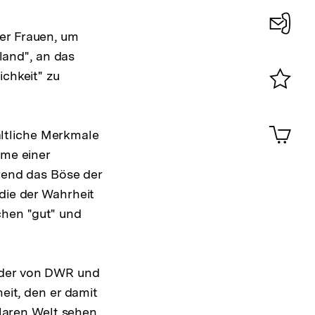
er Frauen, um
Konta
and", an das
0
ichkeit" zu
Merklist
ansehen
0
Artik
ltliche Merkmale
im
hme einer
Shop-
Warenko
hrend das Böse der
ansehen
die der Wahrheit
chen "gut" und
ünder von DWR und
eit, den er damit
olaren Welt sehen