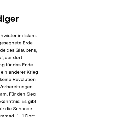
diger
chwister im Islam.
 gesegnete Erde
rde des Glaubens,
f, der dort
ng für das Ende
e ein anderer Krieg
t keine Revolution
 Vorbereitungen
lam. Für den Sieg
ekenntnis: Es gibt
für die Schande
mmad. […] Dort