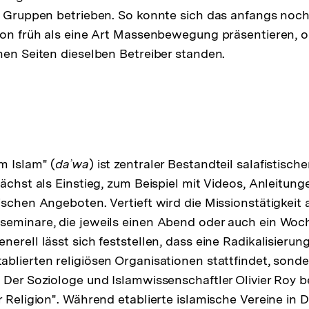
n Gruppen betrieben. So konnte sich das anfangs noc
hon früh als eine Art Massenbewegung präsentieren, 
nen Seiten dieselben Betreiber standen.
m Islam" (
daʾwa
) ist zentraler Bestandteil salafistisc
nächst als Einstieg, zum Beispiel mit Videos, Anleitun
ischen Angeboten. Vertieft wird die Missionstätigkeit 
seminare, die jeweils einen Abend oder auch ein Wo
erell lässt sich feststellen, dass eine Radikalisierung
blierten religiösen Organisationen stattfindet, sonde
 Der Soziologe und Islamwissenschaftler Olivier Roy b
r Religion". Während etablierte islamische Vereine in 