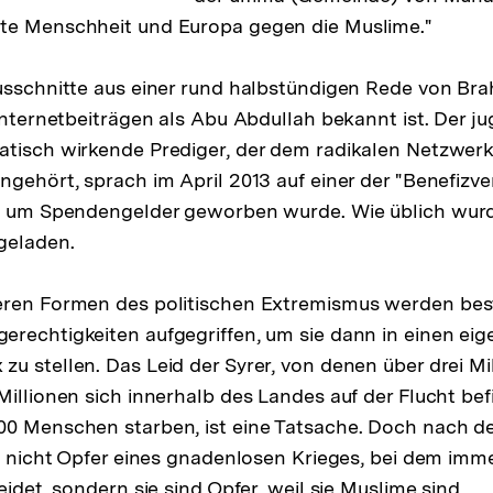
te Menschheit und Europa gegen die Muslime."
usschnitte aus einer rund halbstündigen Rede von Bra
 Internetbeiträgen als Abu Abdullah bekannt ist. Der j
atisch wirkende Prediger, der dem radikalen Netzwer
ngehört, sprach im April 2013 auf einer der "Benefizve
en um Spendengelder geworben wurde. Wie üblich wurd
geladen.
eren Formen des politischen Extremismus werden be
rechtigkeiten aufgegriffen, um sie dann in einen ei
u stellen. Das Leid der Syrer, von denen über drei Mi
Millionen sich innerhalb des Landes auf der Flucht be
0 Menschen starben, ist eine Tatsache. Doch nach der
ie nicht Opfer eines gnadenlosen Krieges, bei dem imme
eidet, sondern sie sind Opfer, weil sie Muslime sind.