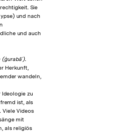
echtigkeit. Sie
lypse) und nach
en
ndliche und auch
 (ġurabāʾ)
.
r Herkunft,
Fremder wandeln,
r Ideologie zu
fremd ist, als
 Viele Videos
esänge mit
 als religiös