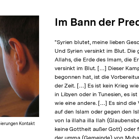
Im Bann der Pre
"Syrien blutet, meine lieben Ges
Und Syrien versinkt im Blut. Die
Allahs, die Erde des Imam, die E
versinkt im Blut. […] Dieser Kamp
begonnen hat, ist die Vorbereitu
der Zeit. […] Es ist kein Krieg wi
in Libyen oder in Tunesien, es is
wie eine andere. […] Es sind die
auf den Islam oder gegen den Is
von la illaha illa llah (Glaubensb
pierungen Kontakt
keine Gottheit außer Gott) oder 
der umma (Gemeinde) von Muha