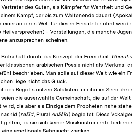
s Vertreter des Guten, als Kämpfer für Wahrheit und Ger
an einem Kampf, der bis zum Weltenende dauert (Apoka
n einer anderen Welt für diesen Einsatz belohnt werd
s Heilversprechen) – Vorstellungen, die manche Juge
ne anzusprechen scheinen.
e Botschaft durch das Konzept der Fremdheit:
Ghuraba
er klassischen arabischen Poesie nicht als Merkmal de
efühl beschrieben. Man solle auf dieser Welt wie ein 
chen liege nicht das Glück.
t des Begriffs nutzen Salafisten, um ihn im Sinne ihre
e seien die auserwählte Gemeinschaft, die auf der Welt 
 wird, die aber als Einzige dem Propheten nahe stehe.
nashid (
našīd
, Plural
Anāšīd
) begleitet. Diese Vokalg
 gelten, da sie sich keiner Musikinstrumente bedienen,
en eine emotionale Sehnsucht wecken.