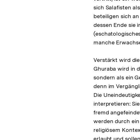
sich Salafisten al
beteiligen sich 
dessen Ende sie i
(eschatologische
manche Erwachse
Verstärkt wird di
Ghuraba wird in d
sondern als ein G
denn im Vergängli
Die Uneindeutigkei
interpretieren: Si
fremd angefeindet
werden durch ein 
religiösem Kontext
erlaubt und soll