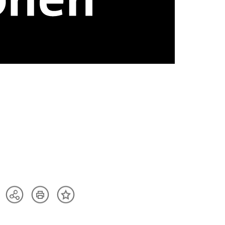
Artikel
Teilen
Inhalt
drucken
Optionen
merken
anzeigen