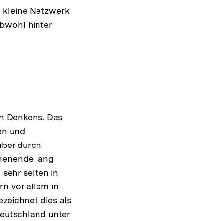
h kleine Netzwerk
obwohl hinter
hen Denkens. Das
gen und
aber durch
chenende lang
 sehr selten in
rn vor allem in
ezeichnet dies als
Deutschland unter