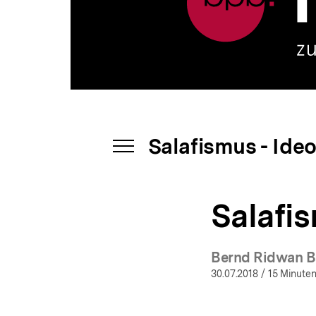
Moderne
a
|
t
bpb.de
i
o
n
Salafismus - Ide
INHALTSNAVIGATION
ÖFFNEN
Salafi
Bernd Ridwan B
(
30.07.2018
/ 15 Minuten