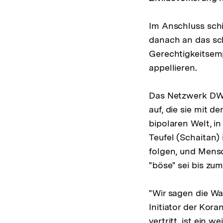
Im Anschluss schi
danach an das sc
Gerechtigkeitsemp
appellieren.
Das Netzwerk DWR
auf, die sie mit 
bipolaren Welt, i
Teufel (Schaitan)
folgen, und Mens
"böse" sei bis zu
"Wir sagen die W
Initiator der Kora
vertritt, ist ein 