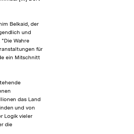
him Belkaid, der
ugendlich und
k "Die Wahre
ranstaltungen für
e ein Mitschnitt
stehende
genen
llionen das Land
finden und von
 Logik vieler
r die