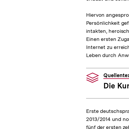
Hiervon angesproc
Persönlichkeit ge
intakten, heroisc
Einen ersten Zugan
Internet zu erreic
Leben durch Anwe
Quellente
Die Ku
Erste deutschspr
2013/2014 und no
fünf der ersten z