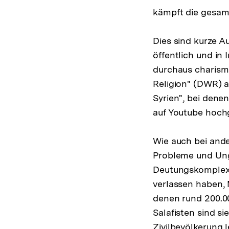
kämpft die gesam
Dies sind kurze A
öffentlich und in
durchaus charism
Religion" (DWR) a
Syrien", bei den
auf Youtube hoch
Wie auch bei and
Probleme und Unge
Deutungskomplex z
verlassen haben, 
denen rund 200.00
Salafisten sind s
Zivilbevölkerung l