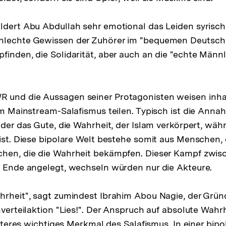
ldert Abu Abdullah sehr emotional das Leiden syrisch
hlechte Gewissen der Zuhörer im "bequemen Deutschl
finden, die Solidarität, aber auch an die "echte Männl
 und die Aussagen seiner Protagonisten weisen inha
dem Mainstream-Salafismus teilen. Typisch ist die Anna
n der das Gute, die Wahrheit, der Islam verkörpert, wä
 ist. Diese bipolare Welt bestehe somit aus Menschen, 
chen, die die Wahrheit bekämpfen. Dieser Kampf zwis
m Ende angelegt, wechseln würden nur die Akteure.
ahrheit", sagt zumindest Ibrahim Abou Nagie, der Gr
nverteilaktion "Lies!". Der Anspruch auf absolute Wahrh
weiteres wichtiges Merkmal des Salafismus. In einer bip