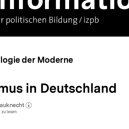
ologie der Moderne
smus in Deutschland
auknecht
Mehr zum Autor)
öffnen
 zu lesen