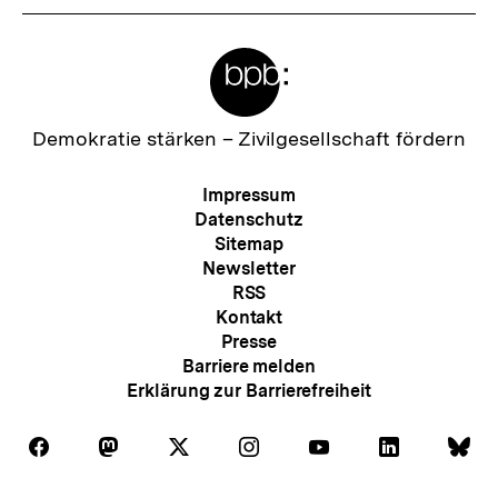
Meta-
Links
Zur
Demokratie stärken –
Zivilgesellschaft fördern
Startseite
der
Meta-
Impressum
bpb
Navigation
Datenschutz
Sitemap
Newsletter
RSS
Kontakt
Presse
Barriere melden
Erklärung zur Barrierefreiheit
Auf
Auf
Auf
Auf
Auf
Auf
Au
Folgen
Folgen
Folgen
Folgen
Folgen
Folgen
Fol
Facebook
Mastodon
X
Instagram
Youtube
LinkedIn
Bl
Sie
Sie
Sie
Sie
Sie
Sie
Sie
Zum