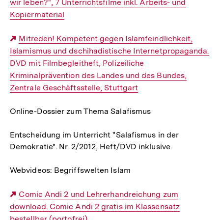
wir leben?", 7 Unterrichtsfilme inkl. Arbeits- und
Kopiermaterial
Externer
Mitreden! Kompetent gegen Islamfeindlichkeit,
Islamismus und dschihadistische Internetpropaganda.
Link:
DVD mit Filmbegleitheft, Polizeiliche
Kriminalprävention des Landes und des Bundes,
Zentrale Geschäftsstelle, Stuttgart
Online-Dossier zum Thema Salafismus
Entscheidung im Unterricht "Salafismus in der
Demokratie". Nr. 2/2012, Heft/DVD inklusive.
Webvideos: Begriffswelten Islam
Externer
Comic Andi 2 und Lehrerhandreichung zum
download. Comic Andi 2 gratis im Klassensatz
Link:
bestellbar (portofrei)