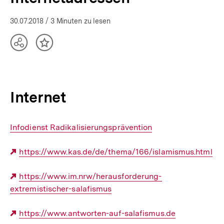
30.07.2018
/ 3 Minuten zu lesen
Teilen
Inhalt
Optionen
merken
anzeigen
Internet
Interner
Infodienst Radikalisierungsprävention
Link:
Externer
https://www.kas.de/de/thema/166/islamismus.html
Link:
Externer
https://www.im.nrw/herausforderung-
extremistischer-salafismus
Link:
Externer
https://www.antworten-auf-salafismus.de