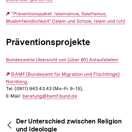
Externer
"Präventionspaket: Islamismus, Salafismus,
Muslimfeindlichkeit" (Islam und Schule, Islam und Ich)
Link:
Präventionsprojekte
Interner
Bundesweite Übersicht von (über 80) Anlaufstellen
Link:
Externer
BAMF (Bundesamt für Migration und Flüchtlinge)
Nürnberg.
Link:
Tel. (0911) 943 43 43 (Mo–Fr 9–15),
E-Mail:
E-
beratung@bamf.bund.de
Mail
Fussnoten
Link:
Inhaltsnavigation
Inhaltsnavigation
Der Unterschied zwischen Religion
und Ideologie