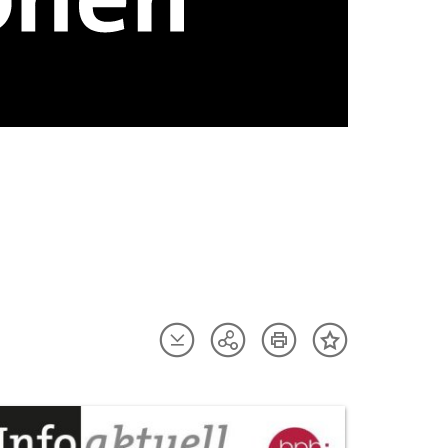
Artikel
Artikel
Teilen
Inhalt
herunterladen
drucken
Optionen
merken
anzeigen
uktvorschau