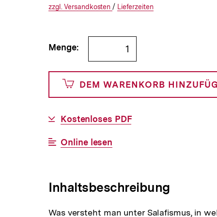
€
Versandkosten
Interner
Informationen
zzgl.
zuzüglichen
Versandkosten
/
Interner
Informationen
Lieferzeiten
Link:
zu
Link:
zu
und
den
den
Bestellmenge
Menge:
0
angeben
Cents
DEM WARENKORB HINZUFÜ
Download-
Kostenloses PDF
Link:
Interner
Online lesen
Link:
Inhaltsbeschreibung
Was versteht man unter Salafismus, in wel