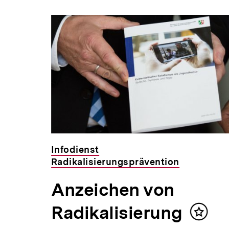
Inhaltskarousell
Inhaltskarussell
für
überspringen
weitere
Inhalte
Infodienst
Radikalisierungsprävention
Anzeichen von
Radikalisierung
Inhalt
um und
merke