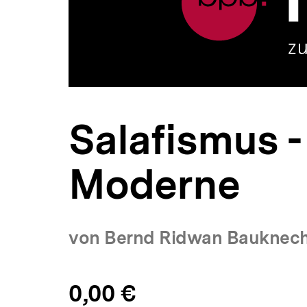
a
t
i
o
n
Salafismus -
Moderne
von Bernd Ridwan Bauknec
Allgemeine
Produktpreis:
0,00 €
0
zuzüglich
Informationen