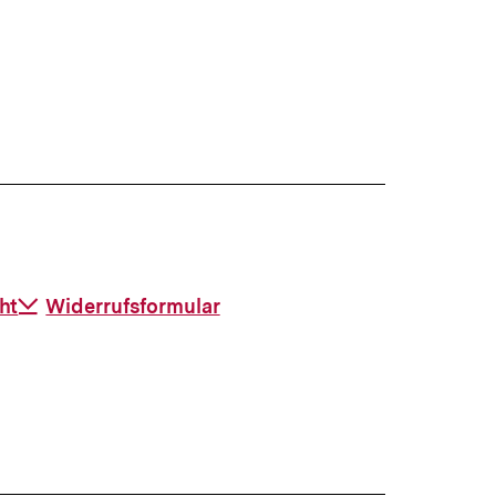
ht
Download-
Widerrufsformular
Link: