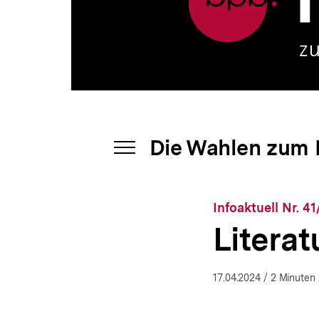
Parlament
a
2024
t
|
i
bpb.de
o
n
Die Wahlen zum 
INHALTSNAVIGATION
ÖFFNEN
Infoaktuell Nr. 4
Literat
17.04.2024
/ 2 Minuten 