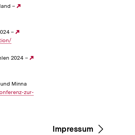
hland –
Externer
Link:
 2024 –
Externer
tion/
Link:
ahlen 2024 –
Externer
Link:
a und Minna
onferenz-zur-
Impressum