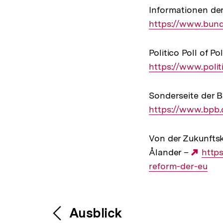
Informationen de
https://www.bund
Politico Poll of 
https://www.polit
Sonderseite der B
https://www.bpb
Von der Zukunfts
Ålander –
Exte
http
reform-der-eu
Link:
Fussnoten
Inhaltsnavigation
Inhaltsnavig
Ausblick