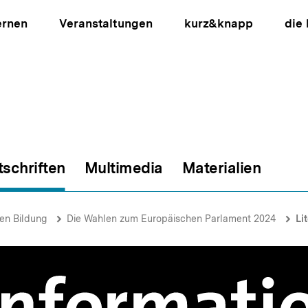
ernen
Veranstaltungen
kurz&knapp
die
tschriften
Multimedia
Materialien
ion
hen Bildung
Die Wahlen zum Europäischen Parlament 2024
Li