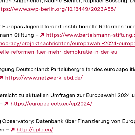
teffen Angenendt, Nadine Biehler, Raphael Bossong, D
xterner
ttps://www.swp-berlin.org/10.18449/2023A55/
nk:
Europas Jugend fordert institutionelle Reformen für
smann Stiftung –
Externer
https://www.bertelsmann-stiftung.
mocracy/projektnachrichten/europawahl-2024-europ
Link:
onelle-reformen-fuer-mehr-demokratie-in-der-eu
gung Deutschland: Parteiübergreifendes europapolit
Externer
https://www.netzwerk-ebd.de/
Link:
ersicht zu aktuellen Umfragen zur Europawahl 2024 u
 –
Externer
https://europeelects.eu/ep2024/
Link:
 Observatory: Datenbank über Finanzierung von Euro
ien –
Externer
http://epfo.eu/