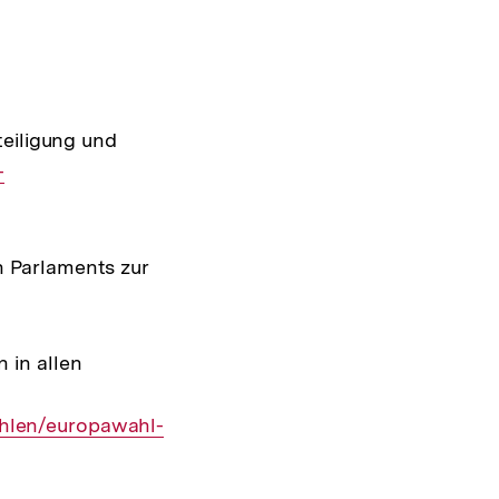
terner
k:
teiligung und
-
 Parlaments zur
 in allen
hlen/europawahl-