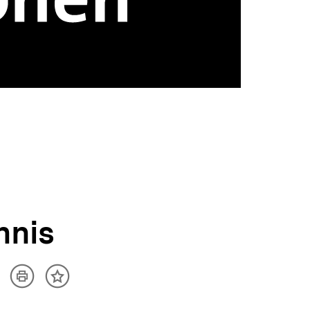
hnis
Artikel
ilen
Inhalt
drucken
ptionen
merken