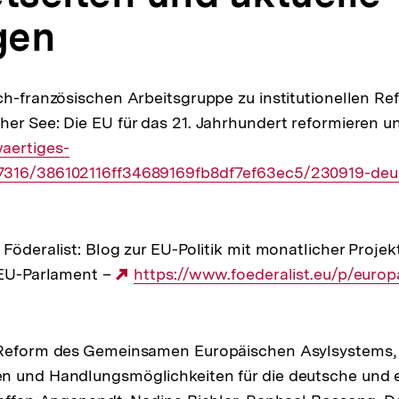
gen
ch-französischen Arbeitsgruppe zu institutionellen Re
er See: Die EU für das 21. Jahrhundert reformieren u
aertiges-
316/386102116ff34689169fb8df7ef63ec5/230919-deu-
Föderalist: Blog zur EU-Politik mit monatlicher Projek
 EU-Parlament –
Externer
https://www.foederalist.eu/p/euro
Link:
 Reform des Gemeinsamen Europäischen Asylsystems,
n und Handlungsmöglichkeiten für die deutsche und 