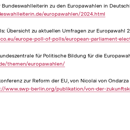
r Bundeswahlleiterin zu den Europawahlen in Deutsc
eswahlleiterin.de/europawahlen/2024.html
Polls: Übersicht zu aktuellen Umfragen zur Europawahl
ico.eu/europe-poll-of-polls/european-parliament-elec
undeszentrale für Politische Bildung für die Europaw
.de/themen/europawahlen/
konferenz zur Reform der EU, von Nicolai von Ondarz
rner
s://www.swp-berlin.org/publikation/von-der-zukunftsk
ation