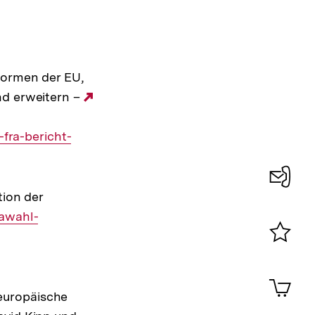
formen der EU,
nd erweitern –
Externer
Link:
fra-bericht-
tion der
Konta
pawahl-
0
Merklist
ansehen
0
Artik
im
europäische
Shop-