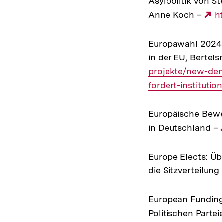
Asylpolitik von S
Anne Koch –
E
h
Li
Europawahl 2024: 
in der EU, Bertel
projekte/new-de
fordert-instituti
Europäische Bewe
in Deutschland –
Europe Elects: Üb
die Sitzverteilung
European Funding
Politischen Parte