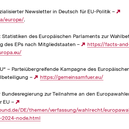
Link:
ialisierter Newsletter in Deutsch für EU-Politik –
Ex
ia/europe/
.
Lin
: Statistiken des Europäischen Parlaments zur Wahlbe
 des EPs nach Mitgliedstaaten –
Externer
https://facts-and
europa.eu/
Link:
U“ – Parteiübergreifende Kampagne des Europäischen
lbeteiligung –
Externer
https://gemeinsamfuer.eu/
Link:
r Bundesregierung zur Teilnahme an den Europawahlen
r EU –
Externer
.bund.de/DE/themen/verfassung/wahlrecht/europawa
Link:
-2024-node.html