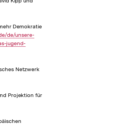
avid Kipp und
Warenko
ansehen
 mehr Demokratie
de/de/unsere-
as-jugend-
isches Netzwerk
nd Projektion für
päischen