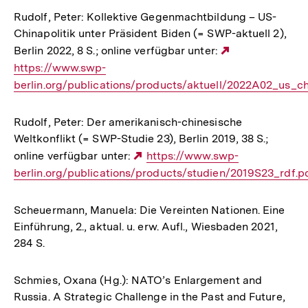
Rudolf, Peter: Kollektive Gegenmachtbildung – US-
Chinapolitik unter Präsident Biden (= SWP-aktuell 2),
Berlin 2022, 8 S.; online verfügbar unter:
Externer
https://www.swp-
Link:
berlin.org/publications/products/aktuell/2022A02_us_chi
Rudolf, Peter: Der amerikanisch-chinesische
Weltkonflikt (= SWP-Studie 23), Berlin 2019, 38 S.;
online verfügbar unter:
Externer
https://www.swp-
berlin.org/publications/products/studien/2019S23_rdf.p
Link:
Scheuermann, Manuela: Die Vereinten Nationen. Eine
Einführung, 2., aktual. u. erw. Aufl., Wiesbaden 2021,
284 S.
Schmies, Oxana (Hg.): NATO’s Enlargement and
Russia. A Strategic Challenge in the Past and Future,