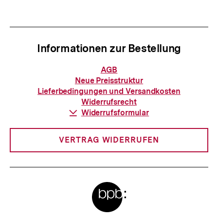
Informationen zur Bestellung
Informationen
AGB
zur
Neue Preisstruktur
Bestellung
Lieferbedingungen und Versandkosten
Widerrufsrecht
Download-
Widerrufsformular
Link:
VERTRAG WIDERRUFEN
Meta-
Links