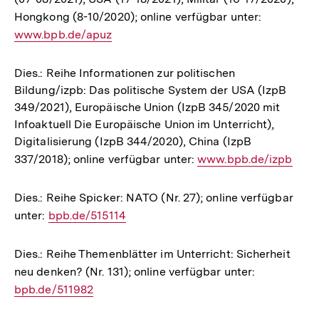
Hongkong (8-10/2020); online verfügbar unter:
Interner
www.bpb.de/apuz
Link:
Dies.: Reihe Informationen zur politischen
Bildung/izpb: Das politische System der USA (IzpB
349/2021), Europäische Union (IzpB 345/2020 mit
Infoaktuell Die Europäische Union im Unterricht),
Digitalisierung (IzpB 344/2020), China (IzpB
337/2018); online verfügbar unter:
Interner
www.bpb.de/izpb
Link:
Dies.: Reihe Spicker: NATO (Nr. 27); online verfügbar
unter:
Interner
bpb.de/515114
Link:
Dies.: Reihe Themenblätter im Unterricht: Sicherheit
neu denken? (Nr. 131); online verfügbar unter:
Interner
bpb.de/511982
Link: