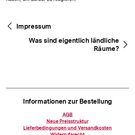
Fussnoten
Inhaltsnavigation
Inhaltsnavigation
Impressum
Was sind eigentlich ländliche
Räume?
Informationen zur Bestellung
Informationen
AGB
zur
Neue Preisstruktur
Bestellung
Lieferbedingungen und Versandkosten
Widerrufsrecht