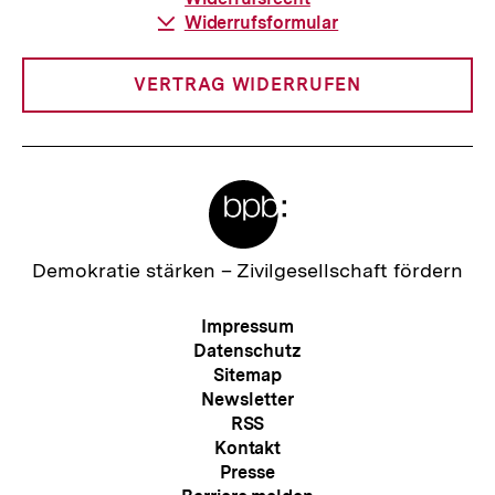
Download-
Widerrufsformular
Link:
VERTRAG WIDERRUFEN
Meta-
Links
Zur
Demokratie stärken –
Zivilgesellschaft fördern
Startseite
der
Meta-
Impressum
bpb
Navigation
Datenschutz
Sitemap
Newsletter
RSS
Kontakt
Presse