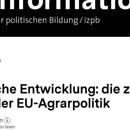
e
che Entwicklung: die 
er EU-Agrarpolitik
n
 zum Autor)
öffnen
zu lesen