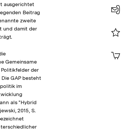
rt ausgerichtet
liegenden Beitrag
Konta
genannte zweite
0
t und damit der
trägt.
Merklist
ansehen
0
Artik
die
im
eine Gemeinsame
Shop-
 Politikfelder der
Warenko
ansehen
. Die GAP besteht
olitik im
ntwicklung
ann als "Hybrid
ewski, 2015, S.
bezeichnet
terschiedlicher