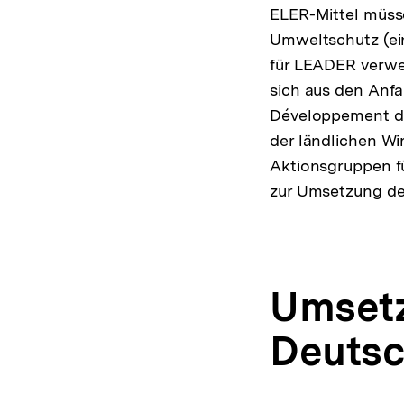
ELER-Mittel müss
Umweltschutz (ein
für LEADER verwen
sich aus den Anf
Développement de
der ländlichen W
Aktionsgruppen fü
zur Umsetzung de
Umsetz
Deutsc