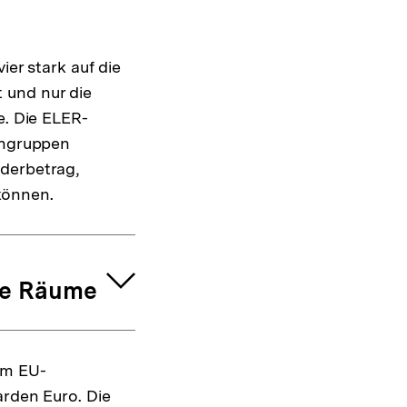
ier stark auf die
 und nur die
e. Die ELER-
ngruppen
rderbetrag,
können.
he Räume
em EU-
arden Euro. Die