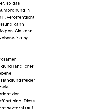
e", so das
aumordnung in
, veröffentlicht
lussung kann
rfolgen. Sie kann
 Nebenwirkung
rksamer
klung ländlicher
sebene
e Handlungsfelder
sowie
richt der
führt sind. Diese
cht sektoral (auf