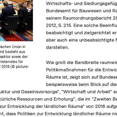
Wirtschafts- und Siedlungsgefüg
Bundesamt für Bauwesen und R
seinem Raumordnungsbericht 2011
2012, S. 215. Eine solche Beeinf
beabsichtigt und zielgerichtet e
aber auch eine unbeabsichtigte
darstellen.
ischen Union in
und besteht aus
sektor sowie der
isterrates für
Wie groß die Bandbreite raumwi
 2018 (© picture-
Politikmaßnahmen für die Entwic
Räume ist, zeigt sich auf Bunde
beispielsweise beim Blick auf di
uktur und Daseinsvorsorge", "Wirtschaft und Arbeit" 
ürliche Ressourcen und Erholung", die im "Zweiten Be
ur Entwicklung der ländlichen Räume" von 2016 aufge
cht, dass Politiken zur Entwicklung ländlicher Räume ni