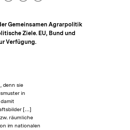
drucken
Optionen
merken
anzeigen
 der Gemeinsamen Agrarpolitik
litische Ziele. EU, Bund und
zur Verfügung.
, denn sie
tsmuster in
 damit
tsbilder […]
zw. räumliche
on im nationalen