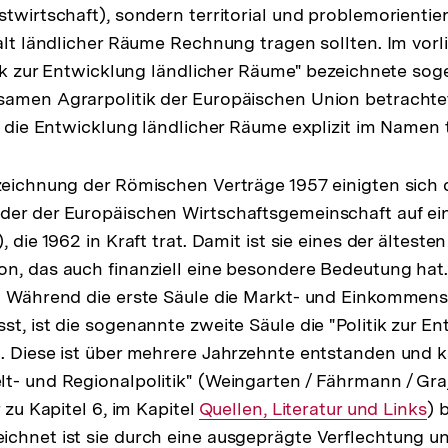
stwirtschaft), sondern territorial und problemorientie
falt ländlicher Räume Rechnung tragen sollten. Im vor
itik zur Entwicklung ländlicher Räume" bezeichnete so
samen Agrarpolitik der Europäischen Union betrachte
er die Entwicklung ländlicher Räume explizit im Namen 
zeichnung der Römischen Verträge 1957 einigten sich 
der der Europäischen Wirtschaftsgemeinschaft auf 
 die 1962 in Kraft trat. Damit ist sie eines der ältesten
n, das auch finanziell eine besondere Bedeutung hat
. Während die erste Säule die Markt- und Einkommensp
st, ist die sogenannte zweite Säule die "Politik zur E
. Diese ist über mehrere Jahrzehnte entstanden und k
t- und Regionalpolitik" (Weingarten / Fährmann / Graj
r zu Kapitel 6, im Kapitel
Interner
Quellen, Literatur und Links
) 
chnet ist sie durch eine ausgeprägte Verflechtung un
Link: