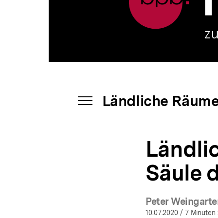
|
a
Ländliche
t
Räume
i
|
o
bpb.de
n
Ländliche Räum
INHALTSNAVIGATION
ÖFFNEN
Ländli
Säule d
Peter Weingarte
(Mehr
10.07.2020
/ 7 Minuten 