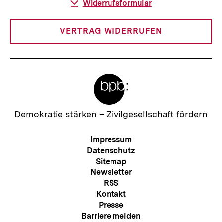
Download-
Widerrufsformular
Link:
VERTRAG WIDERRUFEN
Meta-
Links
Zur
Demokratie stärken –
Zivilgesellschaft fördern
Startseite
der
Meta-
Impressum
bpb
Navigation
Datenschutz
Sitemap
Newsletter
RSS
Kontakt
Presse
Barriere melden