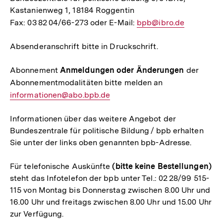
Kastanienweg 1, 18184 Roggentin
Fax: 03 82 04/66-273 oder E-Mail:
E-
bpb@ibro.de
Mail
Absenderanschrift bitte in Druckschrift.
Link:
Abonnement
Anmeldungen oder Änderungen
der
Abonnementmodalitäten bitte melden an
E-
informationen@abo.bpb.de
Mail
Link:
Informationen über das weitere Angebot der
Bundeszentrale für politische Bildung / bpb erhalten
Sie unter der links oben genannten bpb-Adresse.
Für telefonische Auskünfte
(bitte keine Bestellungen)
steht das Infotelefon der bpb unter Tel.: 02 28/99 515-
115 von Montag bis Donnerstag zwischen 8.00 Uhr und
16.00 Uhr und freitags zwischen 8.00 Uhr und 15.00 Uhr
zur Verfügung.