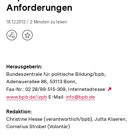
Anforderungen
18.12.2012
/ 2 Minuten zu lesen
Teilen
Inhalt
Optionen
merken
anzeigen
Herausgeberin:
Bundeszentrale für politische Bildung/bpb,
Adenauerallee 86, 53113 Bonn,
Fax-Nr.: 02 28/99 515-309, Internetadresse:
Externer
www.bpb.de/izpb
E-Mail:
E-
info@bpb.de
Link:
Mail
Redaktion:
Link:
Christine Hesse (verantwortlich/bpb), Jutta Klaeren,
Cornelius Strobel (Volontär)