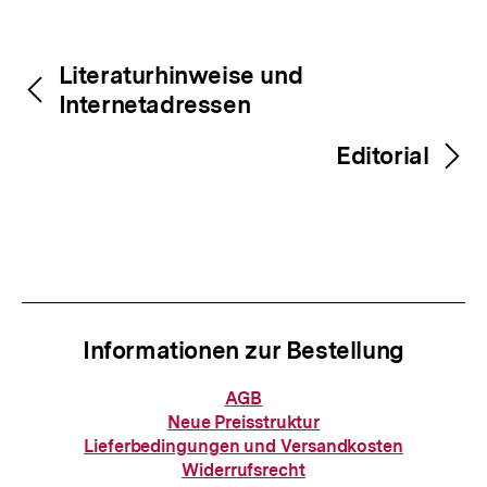
Fussnoten
Inhaltsnavigation
Inhaltsnavigation
Literaturhinweise und
Internetadressen
Editorial
Informationen zur Bestellung
Informationen
AGB
zur
Neue Preisstruktur
Bestellung
Lieferbedingungen und Versandkosten
Widerrufsrecht