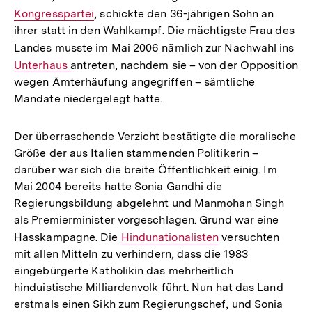
Kongresspartei
, schickte den 36-jährigen Sohn an
Link:
ihrer statt in den Wahlkampf. Die mächtigste Frau des
Landes musste im Mai 2006 nämlich zur Nachwahl ins
Int
Unterhaus
antreten, nachdem sie – von der Opposition
Lin
wegen Ämterhäufung angegriffen – sämtliche
Mandate niedergelegt hatte.
Der überraschende Verzicht bestätigte die moralische
Größe der aus Italien stammenden Politikerin –
darüber war sich die breite Öffentlichkeit einig. Im
Mai 2004 bereits hatte Sonia Gandhi die
Regierungsbildung abgelehnt und Manmohan Singh
als Premierminister vorgeschlagen. Grund war eine
Hasskampagne. Die
Interner
Hindunationalisten
versuchten
mit allen Mitteln zu verhindern, dass die 1983
Link:
eingebürgerte Katholikin das mehrheitlich
hinduistische Milliardenvolk führt. Nun hat das Land
erstmals einen Sikh zum Regierungschef, und Sonia