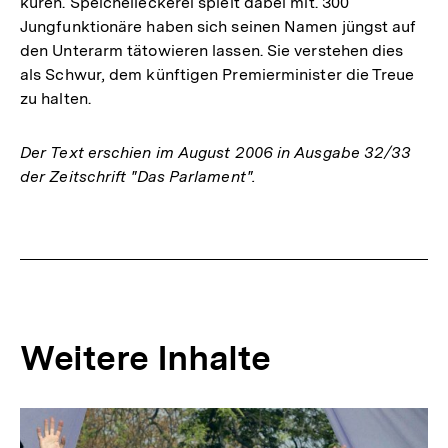
küren. Speichelleckerei spielt dabei mit. 300
Jungfunktionäre haben sich seinen Namen jüngst auf
den Unterarm tätowieren lassen. Sie verstehen dies
als Schwur, dem künftigen Premierminister die Treue
zu halten.
Der Text erschien im August 2006 in Ausgabe 32/33
der Zeitschrift "Das Parlament".
Fussnoten
Weitere Inhalte
Inhaltskarousell
Inhaltskarussell
für
überspringen