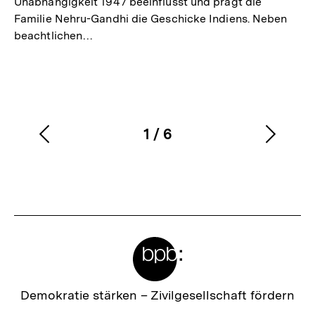
Unabhängigkeit 1947 beeinflusst und prägt die
Familie Nehru-Gandhi die Geschicke Indiens. Neben
beachtlichen…
1
/
6
Vorherigen
Nächs
Karussellinhalt
von
Inhalt
Inhalt
anzeigen
anzei
Meta-
Links
Zur
Demokratie stärken –
Zivilgesellschaft fördern
Startseite