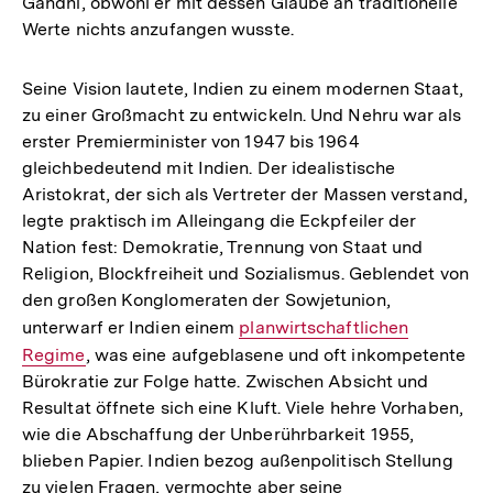
Gandhi, obwohl er mit dessen Glaube an traditionelle
Werte nichts anzufangen wusste.
Seine Vision lautete, Indien zu einem modernen Staat,
zu einer Großmacht zu entwickeln. Und Nehru war als
erster Premierminister von 1947 bis 1964
gleichbedeutend mit Indien. Der idealistische
Aristokrat, der sich als Vertreter der Massen verstand,
legte praktisch im Alleingang die Eckpfeiler der
Nation fest: Demokratie, Trennung von Staat und
Religion, Blockfreiheit und Sozialismus. Geblendet von
den großen Konglomeraten der Sowjetunion,
unterwarf er Indien einem
Interner
planwirtschaftlichen
Regime
, was eine aufgeblasene und oft inkompetente
Link:
Bürokratie zur Folge hatte. Zwischen Absicht und
Resultat öffnete sich eine Kluft. Viele hehre Vorhaben,
wie die Abschaffung der Unberührbarkeit 1955,
blieben Papier. Indien bezog außenpolitisch Stellung
zu vielen Fragen, vermochte aber seine