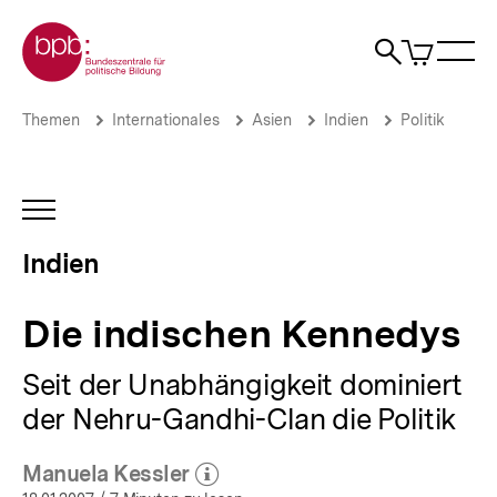
Direkt
Zur Startseite der bpb
zum
0
Artikel
Sho
Seiteninhalt
im
Naviga
Suche
springen
War
öffne
öffnen
öff
Pfadnavigation
Die
Brotkrümelnavigation
Themen
Internationales
Asien
Indien
Politik
indischen
Kennedys
|
Indien
INHALTSNAVIGATION
|
ÖFFNEN
bpb.de
Indien
Die indischen Kennedys
Seit der Unabhängigkeit dominiert
der Nehru-Gandhi-Clan die Politik
Manuela Kessler
(Mehr zum Autor)