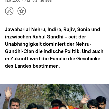
öffnen
18.01.2007
/ 7 Minuten zu lesen
Teilen
Inhalt
Optionen
merken
anzeigen
Jawaharlal Nehru, Indira, Rajiv, Sonia und
inzwischen Rahul Gandhi – seit der
Unabhängigkeit dominiert der Nehru-
Gandhi-Clan die indische Politik. Und auch
in Zukunft wird die Familie die Geschicke
des Landes bestimmen.