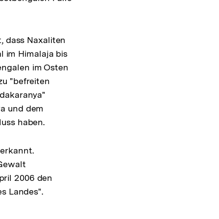
, dass Naxaliten
l im Himalaja bis
engalen im Osten
u "befreiten
ndakaranya"
tra und dem
luss haben.
erkannt.
Gewalt
ril 2006 den
es Landes".