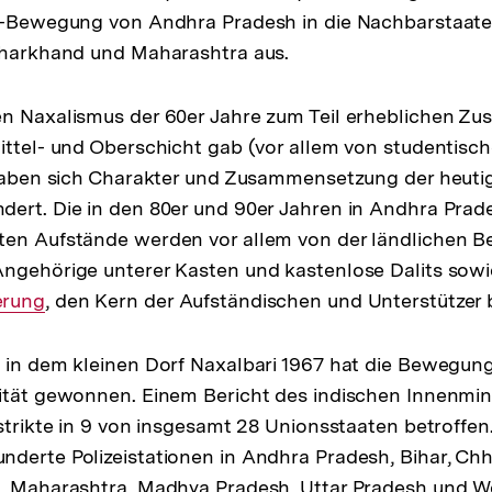
en-Bewegung von Andhra Pradesh in die Nachbarstaa
 Jharkhand und Maharashtra aus.
n Naxalismus der 60er Jahre zum Teil erheblichen Zus
ittel- und Oberschicht gab (vor allem von studentisc
, haben sich Charakter und Zusammensetzung der heu
dert. Die in den 80er und 90er Jahren in Andhra Pra
ten Aufstände werden vor allem von der ländlichen B
Angehörige unterer Kasten und kastenlose Dalits sow
erung
, den Kern der Aufständischen und Unterstützer b
 in dem kleinen Dorf Naxalbari 1967 hat die Bewegung
ität gewonnen. Einem Bericht des indischen Innenmin
strikte in 9 von insgesamt 28 Unionsstaaten betroffen.
derte Polizeistationen in Andhra Pradesh, Bihar, Chh
a, Maharashtra, Madhya Pradesh, Uttar Pradesh und W