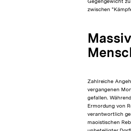
Gegengewicht zu 
zwischen "Kämpfer
Massi
Mensch
Zahlreiche Angehö
vergangenen Mo
gefallen. Während 
Ermordung von Reb
verantwortlich g
maoistischen Rebe
unbeteiligter Dor