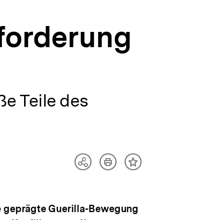
sforderung
ße Teile des
Artikel
Teilen
Inhalt
drucken
Optionen
merken
anzeigen
he geprägte Guerilla-Bewegung