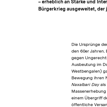
– erheblich an Stärke und Inte
Bürgerkrieg ausgeweitet, der j
Die Ursprünge des
den 60er Jahren. 
gegen Ungerechti
Ausbeutung im Do
Westbengalen) ga
Bewegung ihren 
Naxalbari Day
als
Massenerhebung gi
einem Übergriff de
öffentliche Versa