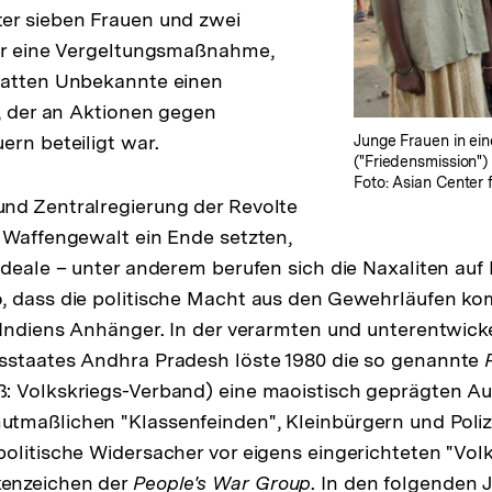
er sieben Frauen und zwei
war eine Vergeltungsmaßnahme,
hatten Unbekannte einen
t, der an Aktionen gegen
ern beteiligt war.
Junge Frauen in ei
("Friedensmission")
Foto: Asian Center
nd Zentralregierung der Revolte
 Waffengewalt ein Ende setzten,
Ideale – unter anderem berufen sich die Naxaliten au
, dass die politische Macht aus den Gewehrläufen k
 Indiens Anhänger. In der verarmten und unterentwick
sstaates Andhra Pradesh löste 1980 die so genannte
 Volkskriegs-Verband) eine maoistisch geprägten Auf
tmaßlichen "Klassenfeinden", Kleinbürgern und Polize
olitische Widersacher vor eigens eingerichteten "Vol
enzeichen der
People's War Group
. In den folgenden 