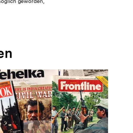
möglich geworden,
en
In