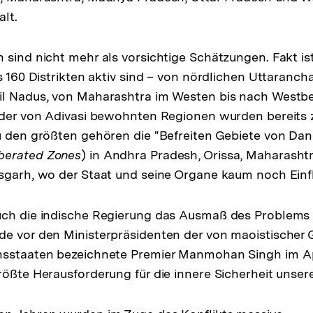
lt.
 sind nicht mehr als vorsichtige Schätzungen. Fakt ist
s 160 Distrikten aktiv sind – von nördlichen Uttarancha
il Nadus, von Maharashtra im Westen bis nach Westb
 der von Adivasi bewohnten Regionen wurden bereits z
u den größten gehören die "Befreiten Gebiete von Da
berated Zones
) in Andhra Pradesh, Orissa, Maharash
sgarh, wo der Staat und seine Organe kaum noch Einf
uch die indische Regierung das Ausmaß des Problems 
de vor den Ministerpräsidenten der von maoistischer 
nsstaaten bezeichnete Premier Manmohan Singh im Ap
rößte Herausforderung für die innere Sicherheit unser