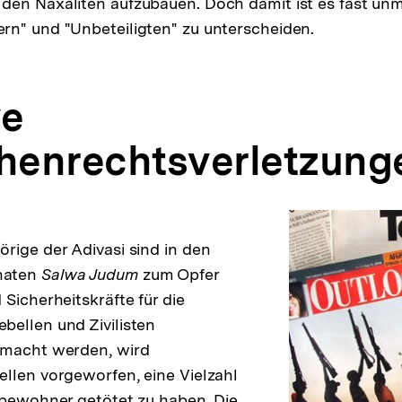
den Naxaliten aufzubauen. Doch damit ist es fast un
n" und "Unbeteiligten" zu unterscheiden.
ve
enrechtsverletzung
rige der Adivasi sind in den
naten
Salwa Judum
zum Opfer
Sicherheitskräfte für die
ellen und Zivilisten
emacht werden, wird
llen vorgeworfen, eine Vielzahl
fbewohner getötet zu haben. Die