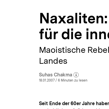
|
a
bpb.de
t
Naxaliten
i
o
n
für die in
Maoistische Rebell
Landes
Suhas Chakma
(Mehr zum Autor)
öffnen
18.01.2007
/ 6 Minuten zu lesen
Seit Ende der 60er Jahre habe