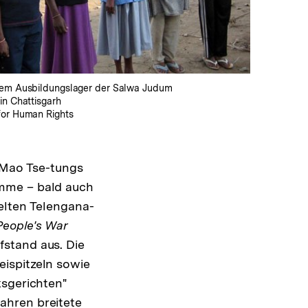
nem Ausbildungslager der Salwa Judum
 in Chattisgarh
 for Human Rights
f Mao Tse-tungs
omme – bald auch
elten Telengana-
People's War
stand aus. Die
ispitzeln sowie
ksgerichten"
Jahren breitete