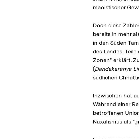
maoistischer Gewa
Doch diese Zahlen
bereits in mehr al
in den Süden Tam
des Landes. Teile
Zonen" erklärt. Z
(
Dandakaranya Li
südlichen Chhatti
Inzwischen hat a
Während einer Re
betroffenen Unio
Naxalismus als "g