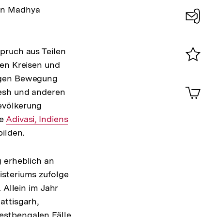
ten Madhya
Konta
0
pruch aus Teilen
hen Kreisen und
Merklist
tigen Bewegung
ansehen
0
Artik
desh und anderen
im
evölkerung
Shop-
Warenko
ie
Interner
Adivasi, Indiens
ansehen
ilden.
Link:
 erheblich an
isteriums zufolge
 Allein im Jahr
attisgarh,
estbengalen Fälle