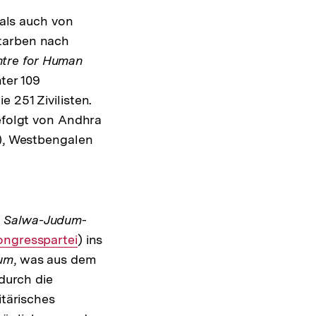
als auch von
starben nach
ntre for Human
ter 109
 251 Zivilisten.
gefolgt von Andhra
0), Westbengalen
e
Salwa-Judum
-
terner
ongresspartei
) ins
um
nk:
, was aus dem
 durch die
itärisches