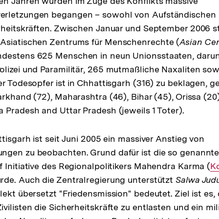
en Jahren wurden im Zuge des Konflikts massive
rletzungen begangen – sowohl von Aufständischen 
erheitskräften. Zwischen Januar und September 2006 
Asiatischen Zentrums für Menschenrechte (
Asian Ce
ndestens 625 Menschen in neun Unionsstaaten, darun
lizei und Paramilitär, 265 mutmaßliche Naxaliten sowie
er Todesopfer ist in Chhattisgarh (316) zu beklagen, 
arkhand (72), Maharashtra (46), Bihar (45), Orissa (2
 Pradesh and Uttar Pradesh (jeweils 1 Toter).
tisgarh ist seit Juni 2005 ein massiver Anstieg von
ngen zu beobachten. Grund dafür ist die so genannt
 Initiative des Regionalpolitikers Mahendra Karma (
In
K
de. Auch die Zentralregierung unterstützt
Salwa Jud
Li
ekt übersetzt "Friedensmission" bedeutet. Ziel ist es,
ilisten die Sicherheitskräfte zu entlasten und ein mil