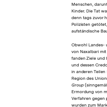
Menschen, darunt
Kinder. Die Tat 
denn tags zuvor 
Polizisten getöte
aufständische Bau
Obwohl Landes- u
von Naxalbari mit
fanden Ziele und 
und dessen Credo
in anderen Teilen
Region des Union
Group
(sinngemäß:
Ermordung von mu
Verfahren gegen p
wurden zum Mark