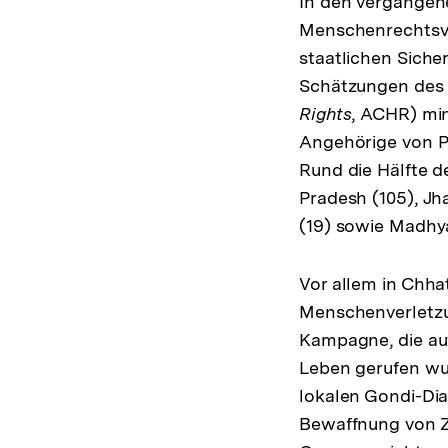
In den vergangen
Menschenrechtsve
staatlichen Sich
Schätzungen des 
Rights
, ACHR) mi
Angehörige von Po
Rund die Hälfte d
Pradesh (105), Jh
(19) sowie Madhya
Vor allem in Chhat
Menschenverletzu
Kampagne, die auf
Leben gerufen wur
lokalen Gondi-Dial
Bewaffnung von Ziv