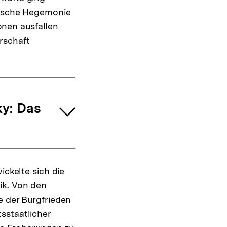
eutsche Hegemonie
nen ausfallen
rschaft
ky: Das
ickelte sich die
ik. Von den
e der Burgfrieden
sstaatlicher