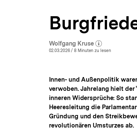
a
t
Burgfriede
i
o
n
Wolfgang Kruse
(Mehr zum Autor)
öffnen
02.03.2026
/ 8 Minuten zu lesen
Innen- und Außenpolitik ware
verwoben. Jahrelang hielt der "
inneren Widersprüche: So stan
Heeresleitung die Parlamenta
Gründung und den Streikbeweg
revolutionären Umsturzes ab.