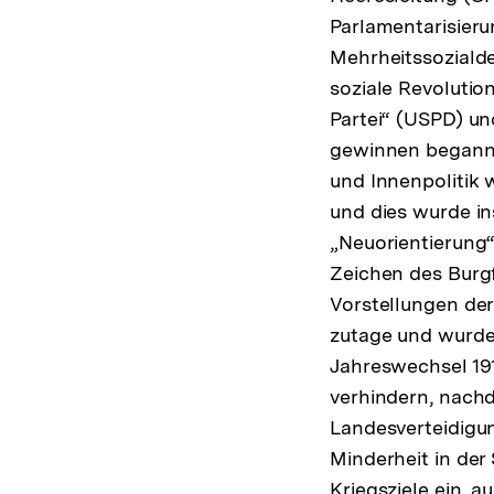
Parlamentarisier
Mehrheitssozialde
soziale Revolutio
Partei“ (USPD) un
gewinnen begann. 
und Innenpolitik
und dies wurde in
„Neuorientierung“
Zeichen des Burgf
Vorstellungen der
zutage und wurden
Jahreswechsel 191
verhindern, nachd
Landesverteidigu
Minderheit in der 
Kriegsziele ein, 