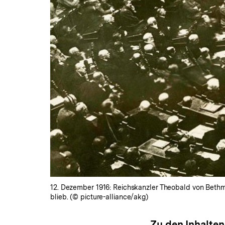
12. Dezember 1916: Reichskanzler Theobald von Bethm
blieb. (© picture-alliance/akg)
Zu den Inhalten