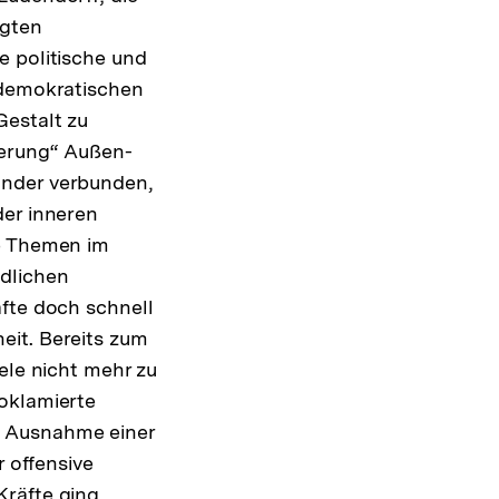
igten
e politische und
ldemokratischen
Gestalt zu
ierung“ Außen-
ander verbunden,
der inneren
de Themen im
edlichen
äfte doch schnell
eit. Bereits zum
ele nicht mehr zu
oklamierte
t Ausnahme einer
r offensive
Kräfte ging