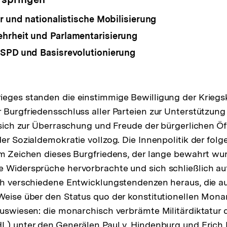
r und nationalistische Mobilisierung
hrheit und Parlamentarisierung
SPD und Basisrevolutionierung
eges standen die einstimmige Bewilligung der Kriegs
 Burgfriedensschluss aller Parteien zur Unterstützun
r sich zur Überraschung und Freude der bürgerlichen Öf
der Sozialdemokratie vollzog. Die Innenpolitik der fol
im Zeichen dieses Burgfriedens, der lange bewahrt wur
e Widersprüche hervorbrachte und sich schließlich a
ch verschiedene Entwicklungstendenzen heraus, die a
Weise über den Status quo der konstitutionellen Mona
auswiesen: die monarchisch verbrämte Militärdiktatur 
L) unter den Generälen Paul v. Hindenburg und Erich 