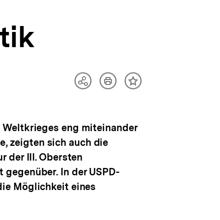
tik
Artikel
Teilen
Inhalt
drucken
Optionen
merken
anzeigen
 Weltkrieges eng miteinander
e, zeigten sich auch die
 der III. Obersten
t gegenüber. In der USPD-
ie Möglichkeit eines