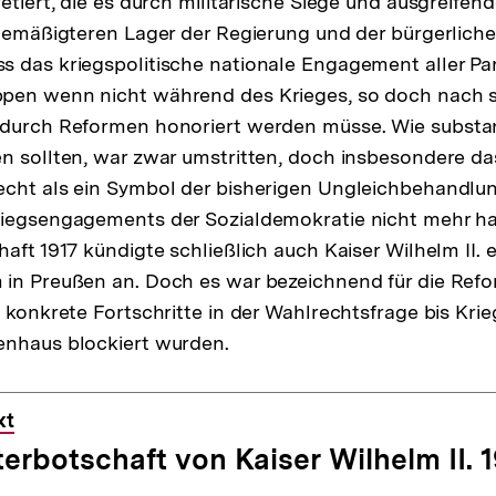
retiert, die es durch militärische Siege und ausgreife
 gemäßigteren Lager der Regierung und der bürgerlich
 das kriegspolitische nationale Engagement aller Pa
pen wenn nicht während des Krieges, so doch nach 
durch Reformen honoriert werden müsse. Wie substant
n sollten, war zwar umstritten, doch insbesondere d
echt als ein Symbol der bisherigen Ungleichbehandlu
iegsengagements der Sozialdemokratie nicht mehr halt
aft 1917 kündigte schließlich auch Kaiser Wilhelm II. 
in Preußen an. Doch es war bezeichnend für die Refo
s konkrete Fortschritte in der Wahlrechtsfrage bis Kr
enhaus blockiert wurden.
xt
erbotschaft von Kaiser Wilhelm II. 