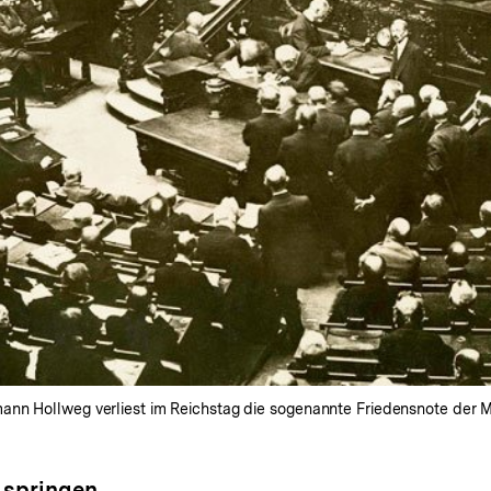
ann Hollweg verliest im Reichstag die sogenannte Friedensnote der M
 springen