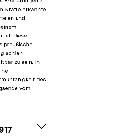
nde Eroberungen zu
en Kräfte erkannte
rteien und
seinem
iell diese
as preußische
ng schien
bar zu sein. In
eine
rmunfähigkeit des
iegsende vom
1917