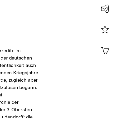
Konta
0
Merklist
ansehen
0
Artik
kredite im
im
g der deutschen
Shop-
Warenko
fentlichkeit auch
ansehen
genden Kriegsjahre
de, zugleich aber
ufzulösen begann.
uf
rchie der
der 3. Obersten
Ludendorff; die