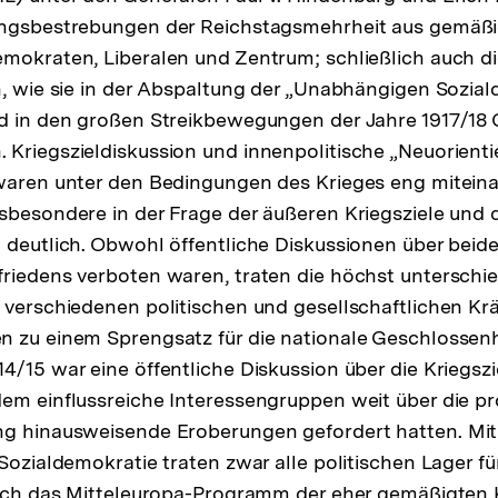
ungsbestrebungen der Reichstagsmehrheit aus gemäß
mokraten, Liberalen und Zentrum; schließlich auch di
n, wie sie in der Abspaltung der „Unabhängigen Sozia
d in den großen Streikbewegungen der Jahre 1917/18 
Kriegszieldiskussion und innenpolitische „Neuorient
 waren unter den Bedingungen des Krieges eng mitein
sbesondere in der Frage der äußeren Kriegsziele und 
 deutlich. Obwohl öffentliche Diskussionen über bei
riedens verboten waren, traten die höchst unterschi
 verschiedenen politischen und gesellschaftlichen Kr
 zu einem Sprengsatz für die nationale Geschlossenh
4/15 war eine öffentliche Diskussion über die Kriegszi
em einflussreiche Interessengruppen weit über die pr
ng hinausweisende Eroberungen gefordert hatten. Mi
Sozialdemokratie traten zwar alle politischen Lager fü
auch das Mitteleuropa-Programm der eher gemäßigten 