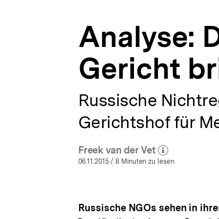
|
a
bpb.de
t
Analyse: 
i
o
n
Gericht b
Russische Nichtre
Gerichtshof für 
Freek van der Vet
(Mehr zum Autor)
öffnen
06.11.2015
/ 8 Minuten zu lesen
Russische NGOs sehen in ihr