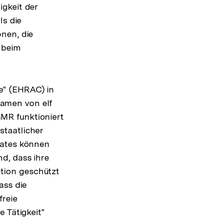
gkeit der
ls die
nen, die
 beim
e" (EHRAC) in
amen von elf
MR funktioniert
staatlicher
rates können
d, dass ihre
tion geschützt
ass die
freie
 Tätigkeit"