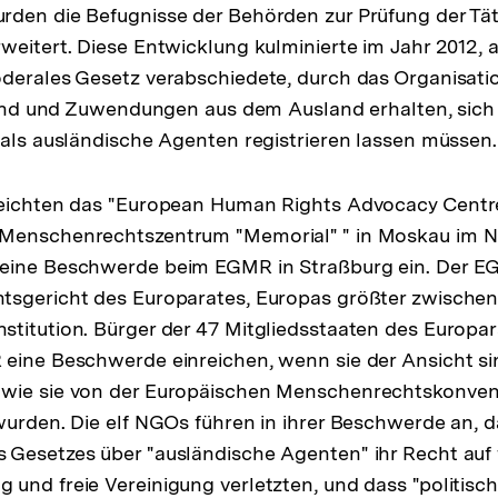
den die Befugnisse der Behörden zur Prüfung der Täti
weitert. Diese Entwicklung kulminierte im Jahr 2012, a
derales Gesetz verabschiedete, durch das Organisatio
 sind und Zuwendungen aus dem Ausland erhalten, sich
 als ausländische Agenten registrieren lassen müssen.
reichten das "European Human Rights Advocacy Centr
Menschenrechtszentrum "Memorial" " in Moskau im N
eine Beschwerde beim EGMR in Straßburg ein. Der EG
tsgericht des Europarates, Europas größter zwischen
titution. Bürger der 47 Mitgliedsstaaten des Europa
eine Beschwerde einreichen, wenn sie der Ansicht sin
wie sie von der Europäischen Menschenrechtskonven
wurden. Die elf NGOs führen in ihrer Beschwerde an, d
Gesetzes über "ausländische Agenten" ihr Recht auf 
und freie Vereinigung verletzten, und dass "politische