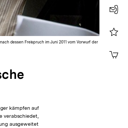
Konta
0
Merklist
 nach dessen Freispruch im Juni 2011 vom Vorwurf der
ansehen
0
Artik
im
Shop-
sche
Warenko
ansehen
ger kämpfen auf
e verabschiedet,
gung ausgeweitet