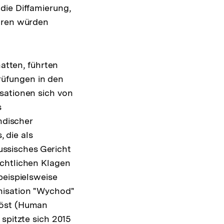
die Diffamierung,
ahren würden
tten, führten
rüfungen in den
sationen sich von
s
ndischer
 die als
russisches Gericht
echtlichen Klagen
beispielsweise
nisation "Wychod"
löst (Human
spitzte sich 2015