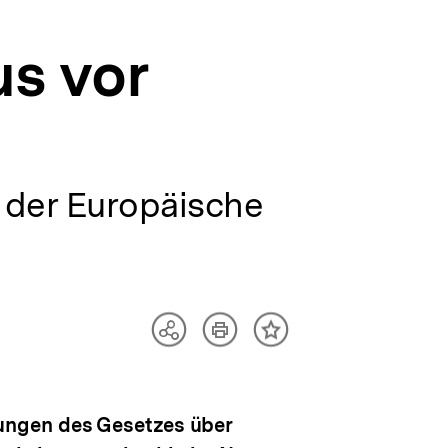
s vor
 der Europäische
Artikel
Teilen
Inhalt
drucken
Optionen
merken
anzeigen
ungen des Gesetzes über