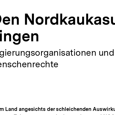
Den Nordkaukasu
ringen
gierungsorganisationen und
Menschenrechte
em Land angesichts der schleichenden Auswirk