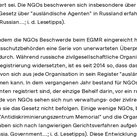
ert sei. Die NGOs beschweren sich insbesondere über 
 Gesetz über "ausländische Agenten" in Russland erf
ussian…; i. d. Lesetipps).
dem die NGOs Beschwerde beim EGMR eingereicht ha
sschutzbehörden eine Serie von unerwarteten Überp
rch. Während russische zivilgesellschaftliche Organi
gistrierung widersetzten, ist es seit 2014 so, dass da
von sich aus jede Organisation in sein Register "auslä
en kann. In dem vergangenen Jahr bestand für NGOs,
en registriert sind, der einzige Behelf darin, vor ein 
de von NGOs sehen sich nun verwaltungs- oder zivilr
n sie das Gesetz nicht befolgen. Einige wenige NGOs, 
 "Antidiskriminierungszentrum Memorial" und die Orga
aben sich nach langwierigen Gerichtsverfahren aufge
sia. Government…; i. d. Lesetipps). Diese Entwicklung 