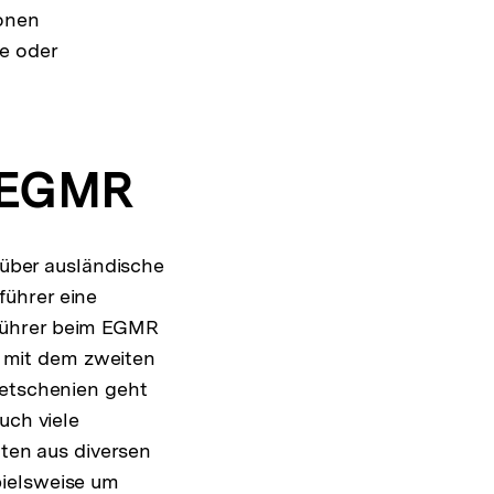
ionen
he oder
 EGMR
ber ausländische
führer eine
führer beim EGMR
 mit dem zweiten
hetschenien geht
uch viele
en aus diversen
pielsweise um