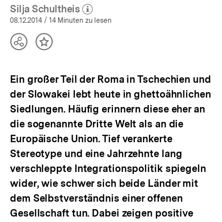
Silja Schultheis
(Mehr zum Autor)
öffnen
08.12.2014
/ 14 Minuten zu lesen
Teilen
Inhalt
Optionen
merken
anzeigen
Ein großer Teil der Roma in Tschechien und
der Slowakei lebt heute in ghettoähnlichen
Siedlungen. Häufig erinnern diese eher an
die sogenannte Dritte Welt als an die
Europäische Union. Tief verankerte
Stereotype und eine Jahrzehnte lang
verschleppte Integrationspolitik spiegeln
wider, wie schwer sich beide Länder mit
dem Selbstverständnis einer offenen
Gesellschaft tun. Dabei zeigen positive