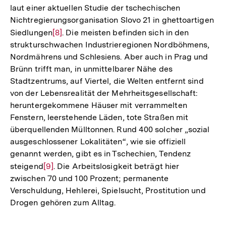
laut einer aktuellen Studie der tschechischen
Nichtregierungsorganisation Slovo 21 in ghettoartigen
Siedlungen
Zur
[8]
. Die meisten befinden sich in den
strukturschwachen Industrieregionen Nordböhmens,
Auflösung
Nordmährens und Schlesiens. Aber auch in Prag und
der
Brünn trifft man, in unmittelbarer Nähe des
Fußnote
Stadtzentrums, auf Viertel, die Welten entfernt sind
von der Lebensrealität der Mehrheitsgesellschaft:
heruntergekommene Häuser mit verrammelten
Fenstern, leerstehende Läden, tote Straßen mit
überquellenden Mülltonnen. Rund 400 solcher „sozial
ausgeschlossener Lokalitäten“, wie sie offiziell
genannt werden, gibt es in Tschechien, Tendenz
steigend
Zur
[9]
. Die Arbeitslosigkeit beträgt hier
zwischen 70 und 100 Prozent; permanente
Auflösung
Verschuldung, Hehlerei, Spielsucht, Prostitution und
der
Drogen gehören zum Alltag.
Fußnote