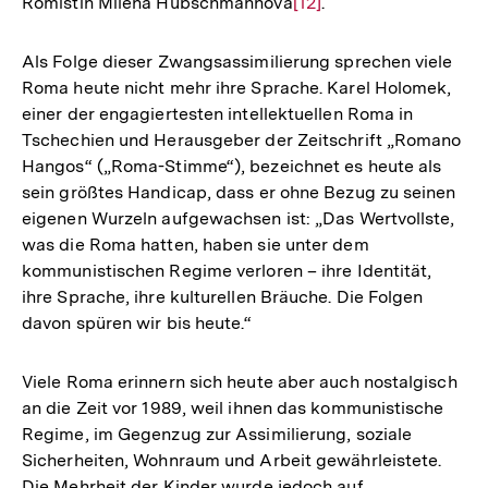
Romistin Milena Hübschmannova
Zur
[12]
.
Auflösung
der
Als Folge dieser Zwangsassimilierung sprechen viele
Fußnote
Roma heute nicht mehr ihre Sprache. Karel Holomek,
einer der engagiertesten intellektuellen Roma in
Tschechien und Herausgeber der Zeitschrift „Romano
Hangos“ („Roma-Stimme“), bezeichnet es heute als
sein größtes Handicap, dass er ohne Bezug zu seinen
eigenen Wurzeln aufgewachsen ist: „Das Wertvollste,
was die Roma hatten, haben sie unter dem
kommunistischen Regime verloren – ihre Identität,
ihre Sprache, ihre kulturellen Bräuche. Die Folgen
davon spüren wir bis heute.“
Viele Roma erinnern sich heute aber auch nostalgisch
an die Zeit vor 1989, weil ihnen das kommunistische
Regime, im Gegenzug zur Assimilierung, soziale
Sicherheiten, Wohnraum und Arbeit gewährleistete.
Die Mehrheit der Kinder wurde jedoch auf