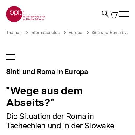
Direkt
Zur Startseite der bpb
zum
0
Artikel
Sho
Seiteninhalt
im
Naviga
Suche
springen
War
öffne
öffnen
öff
Pfadnavigation
"Wege
Brotkrümelnavigation
Themen
Internationales
Europa
Sinti und Roma in Europa
aus
dem
Abseits?"
|
INHALTSNAVIGATION
Sinti
ÖFFNEN
und
Sinti und Roma in Europa
Roma
in
Europa
"Wege aus dem
|
bpb.de
Abseits?"
Die Situation der Roma in
Tschechien und in der Slowakei