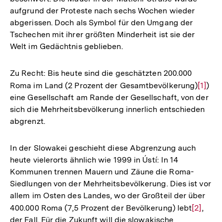
aufgrund der Proteste nach sechs Wochen wieder
abgerissen. Doch als Symbol für den Umgang der
Tschechen mit ihrer größten Minderheit ist sie der
Welt im Gedächtnis geblieben.
Zu Recht: Bis heute sind die geschätzten 200.000
Roma im Land (2 Prozent der Gesamtbevölkerung)
Zur
[1]
)
eine Gesellschaft am Rande der Gesellschaft, von der
Auflö
sich die Mehrheitsbevölkerung innerlich entschieden
der
abgrenzt.
Fußno
In der Slowakei geschieht diese Abgrenzung auch
heute vielerorts ähnlich wie 1999 in Ústí: In 14
Kommunen trennen Mauern und Zäune die Roma-
Siedlungen von der Mehrheitsbevölkerung. Dies ist vor
allem im Osten des Landes, wo der Großteil der über
400.000 Roma (7,5 Prozent der Bevölkerung) lebt
Zur
[2]
,
der Fall. Für die Zukunft will die slowakische
Auflösu