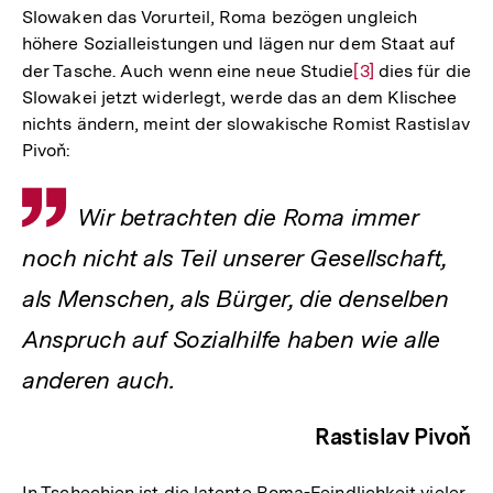
Slowaken das Vorurteil, Roma bezögen ungleich
höhere Sozialleistungen und lägen nur dem Staat auf
der Tasche. Auch wenn eine neue Studie
Zur
[3]
dies für die
Slowakei jetzt widerlegt, werde das an dem Klischee
Auflösung
nichts ändern, meint der slowakische Romist Rastislav
der
Pivoň:
Fußnote
Zitat
Wir betrachten die Roma immer
noch nicht als Teil unserer Gesellschaft,
als Menschen, als Bürger, die denselben
Anspruch auf Sozialhilfe haben wie alle
anderen auch.
Rastislav Pivoň
In Tschechien ist die latente Roma-Feindlichkeit vieler