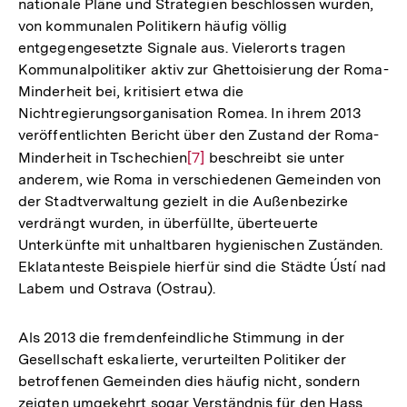
nationale Pläne und Strategien beschlossen wurden,
von kommunalen Politikern häufig völlig
entgegengesetzte Signale aus. Vielerorts tragen
Kommunalpolitiker aktiv zur Ghettoisierung der Roma-
Minderheit bei, kritisiert etwa die
Nichtregierungsorganisation Romea. In ihrem 2013
veröffentlichten Bericht über den Zustand der Roma-
Minderheit in Tschechien
Zur
[7]
beschreibt sie unter
anderem, wie Roma in verschiedenen Gemeinden von
Auflösung
der Stadtverwaltung gezielt in die Außenbezirke
der
verdrängt wurden, in überfüllte, überteuerte
Fußnote
Unterkünfte mit unhaltbaren hygienischen Zuständen.
Eklatanteste Beispiele hierfür sind die Städte Ústí nad
Labem und Ostrava (Ostrau).
Als 2013 die fremdenfeindliche Stimmung in der
Gesellschaft eskalierte, verurteilten Politiker der
betroffenen Gemeinden dies häufig nicht, sondern
zeigten umgekehrt sogar Verständnis für den Hass