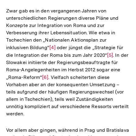
Zwar gab es in den vergangenen Jahren von
unterschiedlichen Regierungen diverse Pläne und
Konzepte zur Integration von Roma und zur
Verbesserung ihrer Lebenssituation. Wie etwa in
Tschechien den „Nationalen Aktionsplan zur
inklusiven Bildung“
Zur
[4]
oder jüngst die „Strategie für
die Integration der Roma bis zum Jahr 2020“
Auflösung
Zur
[5]
. In der
Slowakei initiierte der Regierungsbeauftragte für
der
Auflösung
Roma-Angelegenheiten im Herbst 2012 sogar eine
Fußnote
der
„Roma-Reform“
Zur
[6]
. Vielfach scheiterten diese
Fußnote
Vorhaben aber an der konsequenten Umsetzung –
Auflösung
teils aufgrund der häufigen Regierungswechsel (vor
der
allem in Tschechien), teils weil Zuständigkeiten
Fußnote
unnötig kompliziert auf verschiedene Ressorts verteilt
werden.
Vor allem aber gingen, während in Prag und Bratislava