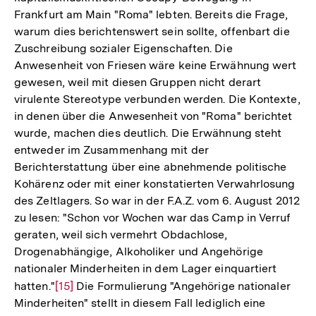
Frankfurt am Main "Roma" lebten. Bereits die Frage,
warum dies berichtenswert sein sollte, offenbart die
Zuschreibung sozialer Eigenschaften. Die
Anwesenheit von Friesen wäre keine Erwähnung wert
gewesen, weil mit diesen Gruppen nicht derart
virulente Stereotype verbunden werden. Die Kontexte,
in denen über die Anwesenheit von "Roma" berichtet
wurde, machen dies deutlich. Die Erwähnung steht
entweder im Zusammenhang mit der
Berichterstattung über eine abnehmende politische
Kohärenz oder mit einer konstatierten Verwahrlosung
des Zeltlagers. So war in der F.A.Z. vom 6. August 2012
zu lesen: "Schon vor Wochen war das Camp in Verruf
geraten, weil sich vermehrt Obdachlose,
Drogenabhängige, Alkoholiker und Angehörige
nationaler Minderheiten in dem Lager einquartiert
hatten."
Zur
[15]
Die Formulierung "Angehörige nationaler
Minderheiten" stellt in diesem Fall lediglich eine
Auflösung