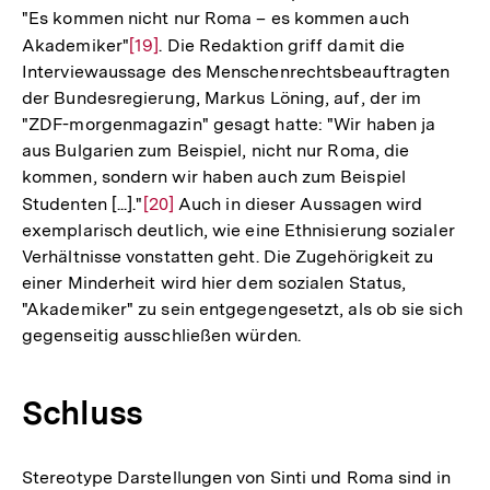
"Es kommen nicht nur Roma – es kommen auch
Akademiker"
Zur
[19]
. Die Redaktion griff damit die
Interviewaussage des Menschenrechtsbeauftragten
Auflösung
der Bundesregierung, Markus Löning, auf, der im
der
"ZDF-morgenmagazin" gesagt hatte: "Wir haben ja
Fußnote
aus Bulgarien zum Beispiel, nicht nur Roma, die
kommen, sondern wir haben auch zum Beispiel
Studenten [...]."
Zur
[20]
Auch in dieser Aussagen wird
exemplarisch deutlich, wie eine Ethnisierung sozialer
Auflösung
Verhältnisse vonstatten geht. Die Zugehörigkeit zu
der
einer Minderheit wird hier dem sozialen Status,
Fußnote
"Akademiker" zu sein entgegengesetzt, als ob sie sich
gegenseitig ausschließen würden.
Schluss
Stereotype Darstellungen von Sinti und Roma sind in