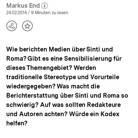
Markus End
(Mehr zum Autor)
öffnen
24.02.2014
/ 9 Minuten zu lesen
Teilen
Inhalt
Optionen
merken
anzeigen
Wie berichten Medien über Sinti und
Roma? Gibt es eine Sensibilisierung für
dieses Themengebiet? Werden
traditionelle Stereotype und Vorurteile
wiedergegeben? Was macht die
Berichterstattung über Sinti und Roma so
schwierig? Auf was sollten Redakteure
und Autoren achten? Würde ein Kodex
helfen?