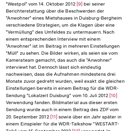
"Westpol" vom 14. Oktober 2012
Zur
[9]
bei seiner
Berichterstattung über die Beschwerden der
Auflösung
"Anwohner" eines Mietshauses in Duisburg-Bergheim
der
verschiedene Strategien, um die Klagen über eine
Fußnote
"Vermüllung" des Umfeldes zu untermauern. Nach
einem entsprechenden Interview mit einem
"Anwohner" ist im Beitrag in mehreren Einstellungen
"Müll" zu sehen. Die Bilder wirken, als seien sie vom
Kamerateam gemacht, das auch die "Anwohner"
interviewt hat. Dennoch lässt sich eindeutig
nachweisen, dass die Aufnahmen mindestens drei
Monate zuvor gedreht wurden, weil exakt die gleichen
Einstellungen bereits in einem Beitrag für die WDR-
Sendung "Lokalzeit Duisburg" vom 10. Juli 2012
Zur
[10]
Verwendung fanden. Bildmaterial aus dieser ersten
Auflösun
Sendung wurde auch in einem Beitrag des ZDF vom
der
20. September 2012
Zur
[11]
sowie über ein Jahr später in
Fußnote
einem Einspieler für die WDR-Talkshow "WESTART-
Auflösung