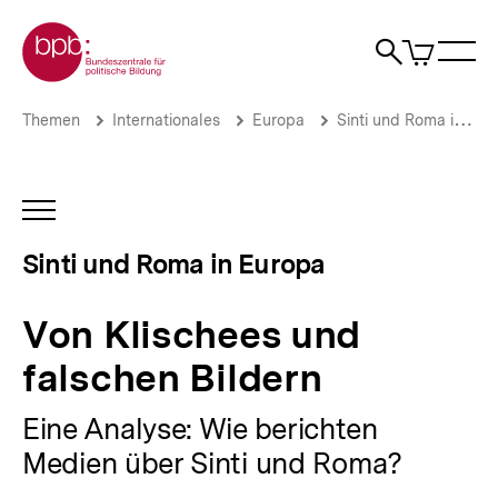
Direkt
Zur Startseite der bpb
zum
0
Artikel
Sho
Seiteninhalt
im
Naviga
Suche
springen
War
öffne
öffnen
öff
Pfadnavigation
Von
Brotkrümelnavigation
Themen
Internationales
Europa
Sinti und Roma in Europa
Klischees
und
falschen
Bildern
INHALTSNAVIGATION
|
ÖFFNEN
Sinti
Sinti und Roma in Europa
und
Roma
in
Von Klischees und
Europa
|
falschen Bildern
bpb.de
Eine Analyse: Wie berichten
Medien über Sinti und Roma?