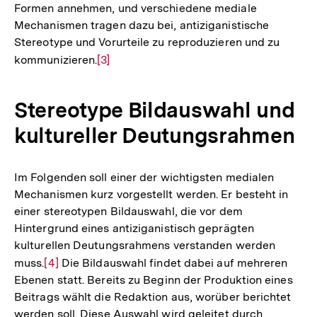
Formen annehmen, und verschiedene mediale
Mechanismen tragen dazu bei, antiziganistische
Stereotype und Vorurteile zu reproduzieren und zu
kommunizieren.
Zur
[3]
Auflösung
der
Stereotype Bildauswahl und
Fußnote
kultureller Deutungsrahmen
Im Folgenden soll einer der wichtigsten medialen
Mechanismen kurz vorgestellt werden. Er besteht in
einer stereotypen Bildauswahl, die vor dem
Hintergrund eines antiziganistisch geprägten
kulturellen Deutungsrahmens verstanden werden
muss.
Zur
[4]
Die Bildauswahl findet dabei auf mehreren
Ebenen statt. Bereits zu Beginn der Produktion eines
Auflösung
Beitrags wählt die Redaktion aus, worüber berichtet
der
werden soll. Diese Auswahl wird geleitet durch
Fußnote