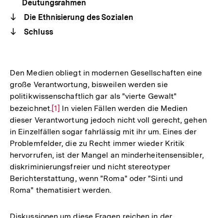
Deutungsrahmen
Die Ethnisierung des Sozialen
Schluss
Den Medien obliegt in modernen Gesellschaften eine
große Verantwortung, bisweilen werden sie
politikwissenschaftlich gar als "vierte Gewalt"
bezeichnet.
Zur
[1]
In vielen Fällen werden die Medien
dieser Verantwortung jedoch nicht voll gerecht, gehen
Auflösung
in Einzelfällen sogar fahrlässig mit ihr um. Eines der
der
Problemfelder, die zu Recht immer wieder Kritik
Fußnote
hervorrufen, ist der Mangel an minderheitensensibler,
diskriminierungsfreier und nicht stereotyper
Berichterstattung, wenn "Roma" oder "Sinti und
Roma" thematisiert werden.
Diskussionen um diese Fragen reichen in der