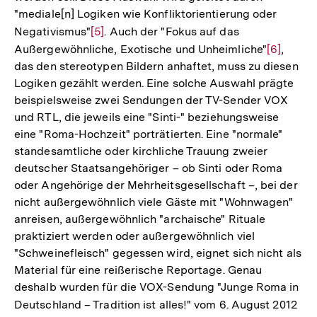
"mediale[n] Logiken wie Konfliktorientierung oder
Negativismus"
Zur
[5]
. Auch der "Fokus auf das
Außergewöhnliche, Exotische und Unheimliche"
Auflösung
Zur
[6]
,
das den stereotypen Bildern anhaftet, muss zu diesen
der
Auflösun
Logiken gezählt werden. Eine solche Auswahl prägte
Fußnote
der
beispielsweise zwei Sendungen der TV-Sender VOX
Fußnote
und RTL, die jeweils eine "Sinti-" beziehungsweise
eine "Roma-Hochzeit" porträtierten. Eine "normale"
standesamtliche oder kirchliche Trauung zweier
deutscher Staatsangehöriger – ob Sinti oder Roma
oder Angehörige der Mehrheitsgesellschaft –, bei der
nicht außergewöhnlich viele Gäste mit "Wohnwagen"
anreisen, außergewöhnlich "archaische" Rituale
praktiziert werden oder außergewöhnlich viel
"Schweinefleisch" gegessen wird, eignet sich nicht als
Material für eine reißerische Reportage. Genau
deshalb wurden für die VOX-Sendung "Junge Roma in
Deutschland – Tradition ist alles!" vom 6. August 2012
Zur