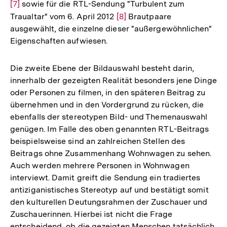
[7]
sowie für die RTL-Sendung "Turbulent zum
Auf
Traualtar" vom 6. April 2012
Zur
[8]
Brautpaare
der
ausgewählt, die einzelne dieser "außergewöhnlichen"
Auflösung
Fuß
Eigenschaften aufwiesen.
der
Fußnote
Die zweite Ebene der Bildauswahl besteht darin,
innerhalb der gezeigten Realität besonders jene Dinge
oder Personen zu filmen, in den späteren Beitrag zu
übernehmen und in den Vordergrund zu rücken, die
ebenfalls der stereotypen Bild- und Themenauswahl
genügen. Im Falle des oben genannten RTL-Beitrags
beispielsweise sind an zahlreichen Stellen des
Beitrags ohne Zusammenhang Wohnwagen zu sehen.
Auch werden mehrere Personen in Wohnwagen
interviewt. Damit greift die Sendung ein tradiertes
antiziganistisches Stereotyp auf und bestätigt somit
den kulturellen Deutungsrahmen der Zuschauer und
Zuschauerinnen. Hierbei ist nicht die Frage
entscheidend, ob die gezeigten Menschen tatsächlich