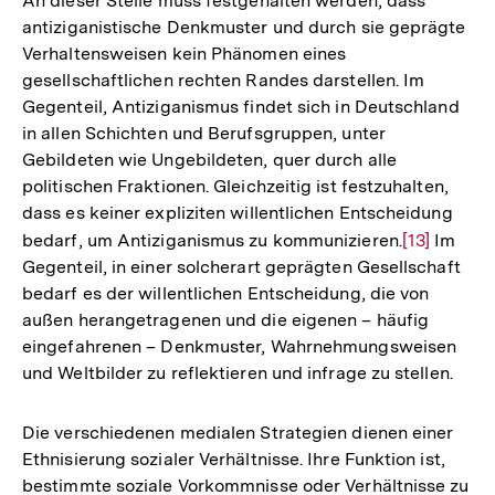
An dieser Stelle muss festgehalten werden, dass
antiziganistische Denkmuster und durch sie geprägte
Verhaltensweisen kein Phänomen eines
gesellschaftlichen rechten Randes darstellen. Im
Gegenteil, Antiziganismus findet sich in Deutschland
in allen Schichten und Berufsgruppen, unter
Gebildeten wie Ungebildeten, quer durch alle
politischen Fraktionen. Gleichzeitig ist festzuhalten,
dass es keiner expliziten willentlichen Entscheidung
bedarf, um Antiziganismus zu kommunizieren.
Zur
[13]
Im
Gegenteil, in einer solcherart geprägten Gesellschaft
Auflösung
bedarf es der willentlichen Entscheidung, die von
der
außen herangetragenen und die eigenen – häufig
Fußnote
eingefahrenen – Denkmuster, Wahrnehmungsweisen
und Weltbilder zu reflektieren und infrage zu stellen.
Die verschiedenen medialen Strategien dienen einer
Ethnisierung sozialer Verhältnisse. Ihre Funktion ist,
bestimmte soziale Vorkommnisse oder Verhältnisse zu