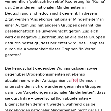
vermeintlich "politisch korrekte" Kodierung für "Roma"
der
dar. Die anderen nationalen Minderheiten in
Fußnote
Deutschland sind jedoch nicht gemeint. In diesem
Zitat werden "Angehörige nationaler Minderheiten" in
einer Aufzählung mit anderen Gruppen genannt, die
gesellschaftlich als unverwünscht gelten. Zugleich
wird die negative Zuschreibung an alle diese Gruppen
dadurch bestätigt, dass berichtet wird, das Camp sei
durch die Anwesenheit dieser Gruppen "in Verruf
geraten".
Die Feindschaft gegenüber Wohnungslosen sowie
gegenüber Drogenkonsumenten ist ebenso
abzulehnen wie der Antiziganismus.
Zur
[16]
Dennoch
unterscheiden sich die anderen genannten Gruppen
Auflösung
darin von "Angehörigen nationaler Minderheiten", dass
der
sie durch ihre – gesellschaftlich abgelehnten –
Fußnote
Eigenschaften definiert werden, während das bei
"Angehörigen nationaler Minderheiten" nicht der Fall