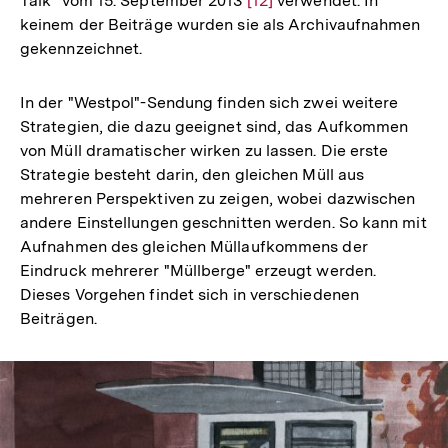
Talk" vom 15. September 2013
Zur
[12]
verwendet. In
der
keinem der Beiträge wurden sie als Archivaufnahmen
Auflösung
Fußnote
gekennzeichnet.
der
Fußnote
In der "Westpol"-Sendung finden sich zwei weitere
Strategien, die dazu geeignet sind, das Aufkommen
von Müll dramatischer wirken zu lassen. Die erste
Strategie besteht darin, den gleichen Müll aus
mehreren Perspektiven zu zeigen, wobei dazwischen
andere Einstellungen geschnitten werden. So kann mit
Aufnahmen des gleichen Müllaufkommens der
Eindruck mehrerer "Müllberge" erzeugt werden.
Dieses Vorgehen findet sich in verschiedenen
Beiträgen.