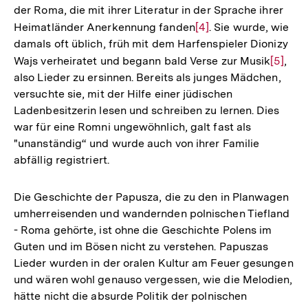
der Roma, die mit ihrer Literatur in der Sprache ihrer
Heimatländer Anerkennung fanden
Zur
[4]
. Sie wurde, wie
damals oft üblich, früh mit dem Harfenspieler Dionizy
Auflösung
Wajs verheiratet und begann bald Verse zur Musik
Zur
[5]
,
der
also Lieder zu ersinnen. Bereits als junges Mädchen,
Auflös
Fußnote
versuchte sie, mit der Hilfe einer jüdischen
der
Ladenbesitzerin lesen und schreiben zu lernen. Dies
Fußnot
war für eine Romni ungewöhnlich, galt fast als
"unanständig“ und wurde auch von ihrer Familie
abfällig registriert.
Die Geschichte der Papusza, die zu den in Planwagen
umherreisenden und wandernden polnischen Tiefland
- Roma gehörte, ist ohne die Geschichte Polens im
Guten und im Bösen nicht zu verstehen. Papuszas
Lieder wurden in der oralen Kultur am Feuer gesungen
und wären wohl genauso vergessen, wie die Melodien,
hätte nicht die absurde Politik der polnischen