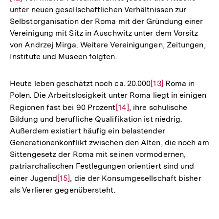
unter neuen gesellschaftlichen Verhältnissen zur
der
Selbstorganisation der Roma mit der Gründung einer
Fu
Vereinigung mit Sitz in Auschwitz unter dem Vorsitz
von Andrzej Mirga. Weitere Vereinigungen, Zeitungen,
Institute und Museen folgten.
Heute leben geschätzt noch ca. 20.000
Zur
[13]
Roma in
Polen. Die Arbeitslosigkeit unter Roma liegt in einigen
Auflösung
Regionen fast bei 90 Prozent
Zur
[14]
, ihre schulische
der
Bildung und berufliche Qualifikation ist niedrig.
Auflösung
Fußnote
Außerdem existiert häufig ein belastender
der
Generationenkonflikt zwischen den Alten, die noch am
Fußnote
Sittengesetz der Roma mit seinen vormodernen,
patriarchalischen Festlegungen orientiert sind und
einer Jugend
Zur
[15]
, die der Konsumgesellschaft bisher
als Verlierer gegenübersteht.
Auflösung
der
Fußnote