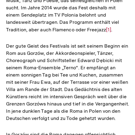
Musik, Tanz und Poesie, das seinesgleichen in Polen
sucht. Im Jahre 2014 wurde das Fest deshalb mit
einem Sendeplatz im TV Polonia belohnt und
landesweit übertragen. Das Programm enthält viel
Tradition, aber auch Flamenco oder Freejazz
Zur
[1]
.
Auflösung
der
Der gute Geist des Festivals ist seit seinem Beginn ein
Fußnote
Rom aus Gorzów, der Akkordeonspieler, Tänzer,
Choreograph und Schriftsteller Edward Dębicki mit
seinem Roma-Ensemble „Terno“. Er empfängt an
einem sonnigen Tag bei Tee und Kuchen, zusammen
mit seiner Frau Ewa, auf der Terrasse vor einer weißen
Villa am Rande der Stadt. Das Gedächtnis des alten
Künstlers reicht im intensiven Gespräch weit über die
Grenzen Gorzóws hinaus und tief in die Vergangenheit.
In jene dunklen Tage als die Roma in Polen von den
Deutschen verfolgt und zu Tode gehetzt wurden.
In Gorzów sind die Roma dagegen offensichtlich