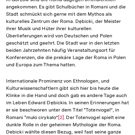
angekommen. Es gibt Schulbücher in Romani und die
Stadt schmückt sich gerne mit dem Mythos als
kulturelles Zentrum der Roma. Dębicki, der Meister
ihrer Musik und Hüter ihrer kulturellen
Überlieferungen wird von Deutschen und Polen
geschätzt und geehrt. Die Stadt war in den letzten
beiden Jahrzehnten häufig Veranstaltungsort für
Konferenzen, die die prekäre Lage der Roma in Polen
und Europa zum Thema hatten.
Internationale Prominenz von Ethnologen, und
Kulturwissenschaftlern gibt sich hier bis heute die
Klinke in die Hand und doch gab es andere Tage auch
im Leben Edward Dębickis. In seinen Erinnerungen hat
er sie beschworen unter dem Titel "Totenvogel“, in
Romani "muło cirykało“
Zur
[2]
. Der Totenvogel spielt eine
dunkle Rolle in der geheimen Mythologie der Roma.
Auflösung
Debicki wählte diesen Bezug, weil fast seine ganze
der