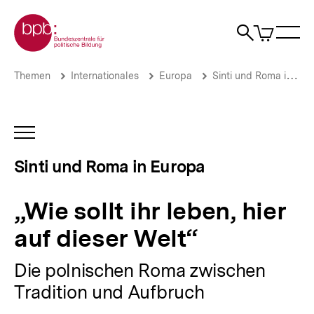
Direkt
Zur Startseite der bpb
zum
0
Artikel
Sho
Seiteninhalt
im
Naviga
Suche
springen
War
öffne
öffnen
öff
Pfadnavigation
„Wie
Brotkrümelnavigation
Themen
Internationales
Europa
Sinti und Roma in Europa
sollt
ihr
leben,
hier
INHALTSNAVIGATION
auf
ÖFFNEN
dieser
Sinti und Roma in Europa
Welt“
|
Sinti
„Wie sollt ihr leben, hier
und
Roma
auf dieser Welt“
in
Europa
Die polnischen Roma zwischen
|
bpb.de
Tradition und Aufbruch