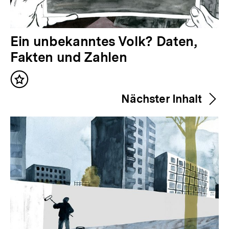
V
Ein unbekanntes Volk? Daten,
o
Fakten und Zahlen
r
Inhalt
h
merken
Nächster Inhalt
e
r
i
g
e
r
I
n