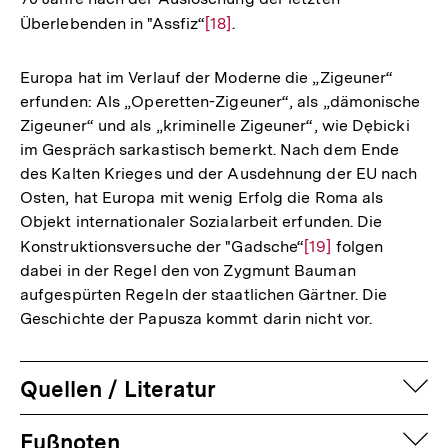
der
Überlebenden in "Assfiz“
Zur
[18]
.
Fußnote
Auflösung
der
Europa hat im Verlauf der Moderne die „Zigeuner“
Fußnote
erfunden: Als „Operetten-Zigeuner“, als „dämonische
Zigeuner“ und als „kriminelle Zigeuner“, wie Dębicki
im Gespräch sarkastisch bemerkt. Nach dem Ende
des Kalten Krieges und der Ausdehnung der EU nach
Osten, hat Europa mit wenig Erfolg die Roma als
Objekt internationaler Sozialarbeit erfunden. Die
Konstruktionsversuche der "Gadsche“
Zur
[19]
folgen
dabei in der Regel den von Zygmunt Bauman
Auflösung
aufgespürten Regeln der staatlichen Gärtner. Die
der
Geschichte der Papusza kommt darin nicht vor.
Fußnote
auf
Quellen / Literatur
Fussnoten
auf
Fußnoten