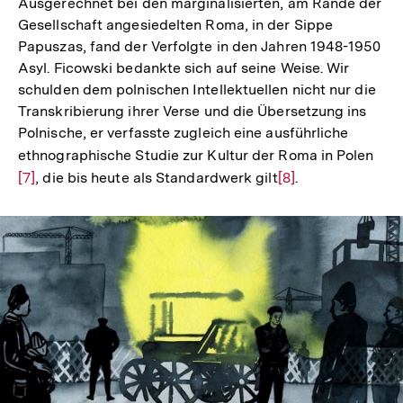
Ausgerechnet bei den marginalisierten, am Rande der
Gesellschaft angesiedelten Roma, in der Sippe
Papuszas, fand der Verfolgte in den Jahren 1948-1950
Asyl. Ficowski bedankte sich auf seine Weise. Wir
schulden dem polnischen Intellektuellen nicht nur die
Transkribierung ihrer Verse und die Übersetzung ins
Polnische, er verfasste zugleich eine ausführliche
ethnographische Studie zur Kultur der Roma in Polen
Zur
[7]
, die bis heute als Standardwerk gilt
Zur
[8]
.
Auf
Auflösung
der
der
Fuß
Fußnote