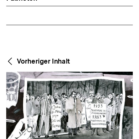
Weitere
Content-
Vorheriger Inhalt
Navigation
Inhalte