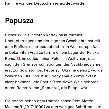
Familie von den Deutschen ermordet wurde.
Fußnote
Papusza
Dieser Wille zur tiefen Reflexion kultureller
Überlieferungen und der eigenen Geschichte hat mit
dem Einfluss einer bedeutenden, in Westeuropa fast
unbekannten Frau zu tun. In einem Lager der Polska
Roma
Zur
[3]
, im südöstlichen Polen, in Wolhynien, das
nach den Grenzverschiebungen der Nachkriegsjahre
Auflösung
erst zur Sowjetunion, heute zur Ukraine gehört, wurde
der
zwischen 1908 und 1910 - der genaue Zeitpunkt ist
Fußnote
nicht bekannt - die Poetin Bronisława Wajs geboren,
deren Roma-Name „Papusza“, die Puppe war.
Sie gehört neben dem französischen Rom Matéo
Maximoff (1917-1999) zu den wenigen Schriftstellern