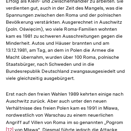
Erfolg als Klein- und Zwischenhändler zu arbeiten. Sie
verdienten gut, auch in der Zeit des Mangels, was die
Spannungen zwischen den Roma und der polnischen
Bevölkerung verstärkten. Ausgerechnet in Auschwitz
(poln. Oświęcim), wo viele Roma-Familien wohnten
kam es 1981 zu schweren Ausschreitungen gegen die
Minderheit. Autos und Häuser brannten und am
13.12.1981, am Tag, an dem in Polen die Armee die
Macht übernahm, wurden über 100 Roma, polnische
Staatsbürger, nach Schweden und in die
Bundesrepublik Deutschland zwangsausgesiedelt und
viele gleichzeitig ausgebürgert.
Erst nach den freien Wahlen 1989 kehrten einige nach
Auschwitz zurück. Aber auch unter den neuen
Verhältnisse des freien Polen kam es 1991 in Mława,
nordwestlich von Warschau zu einem neuerlichen
Angriff auf Villen von Roma im so genannten „Pogrom
Zur
[12]
von Mława“. Diesmal führte jedoch die Attacke
Auf