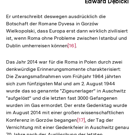
Edward Dębicki
Er unterschreibt deswegen ausdrücklich die
Botschaft der Romane Dyvesa in Gorzów
Wielkopolski, dass Europa erst dann wirklich zivilisiert
ist, wenn Roma ohne Probleme zwischen Istanbul und
Dublin umherreisen können
Zur
[16]
.
Auflösung
der
Das Jahr 2014 war für die Roma in Polen durch zwei
Fußnote
denkwürdige Erinnerungsmomente charakterisiert:
Die Zwangsmaßnahmen vom Frühjahr 1964 jährten
sich zum fünfzigsten Mal und am 2. August 1944
wurde das so genannte "Zigeunerlager“ in Auschwitz
"aufgelöst“ und die letzten fast 3000 Gefangenen
wurden im Gas ermordet. Der erste Gedenktag wurde
im August 2014 mit einer großen wissenschaftlichen
Konferenz in Gorzów begangen
Zur
[17]
, der Tag der
Vernichtung mit einer Gedenkfeier in Auschwitz genau
Auflösung
70 Jahre nach der Auslöschung der letzten