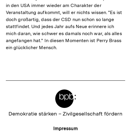
in den USA immer wieder am Charakter der
Veranstaltung aufkommt, will er nichts wissen. "Es ist
doch großartig, dass der CSD nun schon so lange
stattfindet. Und jedes Jahr aufs Neue erinnere ich
mich daran, wie schwer es damals noch war, als alles
angefangen hat." In diesen Momenten ist Perry Brass
ein glücklicher Mensch.
Fussnoten
Meta-
Links
Zur
Demokratie stärken –
Zivilgesellschaft fördern
Startseite
der
Meta-
Impressum