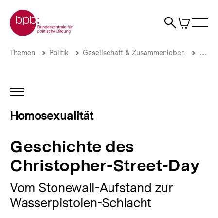
Direkt
Zur Startseite der bpb
zum
0
Artikel
Sho
Seiteninhalt
im
Naviga
Suche
springen
War
öffne
öffnen
öff
Pfadnavigation
Geschichte
Brotkrümelnavigation
Themen
Politik
Gesellschaft & Zusammenleben
Gende
des
Christopher-
Street-
Day
INHALTSNAVIGATION
|
ÖFFNEN
Homosexualität
Homosexualität
|
bpb.de
Geschichte des
Christopher-Street-Day
Vom Stonewall-Aufstand zur
Wasserpistolen-Schlacht