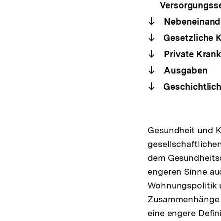
Versorgungss
Nebeneinander
Gesetzliche 
Private Kran
Ausgaben
Geschichtlic
Gesundheit und K
gesellschaftliche
dem Gesundheitss
engeren Sinne auch
Wohnungspolitik u
Zusammenhänge wü
eine engere Defin