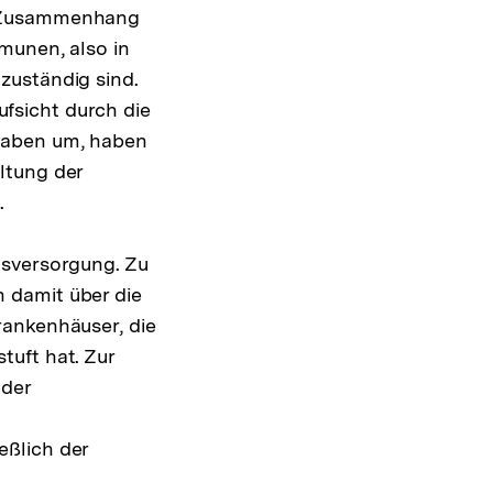
m Zusammenhang
munen, also in
zuständig sind.
fsicht durch die
gaben um, haben
ltung der
.
usversorgung. Zu
 damit über die
rankenhäuser, die
tuft hat. Zur
 der
eßlich der