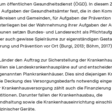
um öffentlichen Gesundheitsdienst (ÖGD). In diese
e Aufgaben der Gesundheitsämter fest, die in den Kom
kreisen und Gemeinden, für Aufgaben der Prävention 
erliegen bei der Wahrnehmung ihrer Aufgaben der Au
unen setzen Bundes- und Landesrecht als Pflichtauf
er auch gewisse Spielräume zur eigenständigen Gesta
ung und Prävention vor Ort (Burgi, 2013; Böhm, 2017)
Länder den Auftrag zur Sicherstellung der Krankenha
llen sie Landeskrankenhauspläne auf und entscheiden
genannten Plankrankenhäuser. Dies sind diejenigen K
die Deckung des Versorgungsbedarfs notwendig einges
r Krankenhausversorgung zählt auch die Finanzierung
itionen. Darunter fallen der Krankenhausbau, die
ndhaltung sowie die Krankenhauseinrichtung einschli
zinischer Geräte.