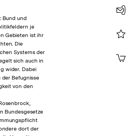
t: Bund und
Konta
itikfeldern je
0
 Gebieten ist ihr
hten. Die
Merklist
ansehen
ischen Systems der
0
Artik
im
gelt sich auch in
Shop-
g wider. Dabei
Warenko
g der Befugnisse
ansehen
gkeit von den
 Rosenbrock,
gen Bundesgesetze
timmungspflicht
sondere dort der