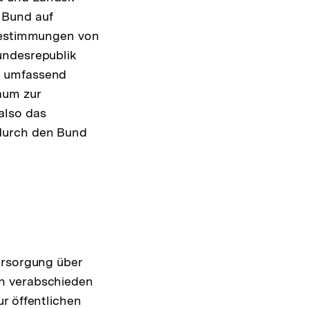
 Bund auf
 Bestimmungen von
undesrepublik
g umfassend
aum zur
also das
 durch den Bund
ersorgung über
on verabschieden
r öffentlichen