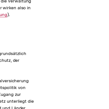
 die Verwaltung
r wirken also in
rung
).
grundsätzlich
chutz, der
alversicherung
tspolitik von
Zugang zur
z unterliegt die
d und Länder.