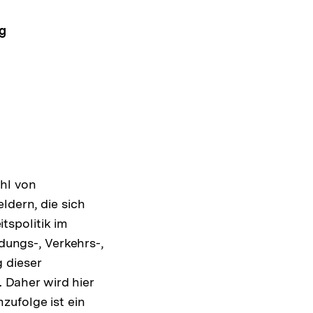
g
hl von
ldern, die sich
spolitik im
ldungs-, Verkehrs-,
 dieser
Daher wird hier
zufolge ist ein