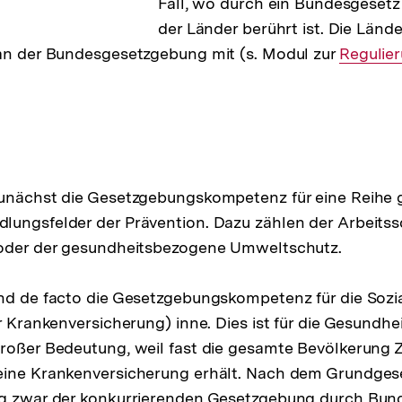
Fall, wo durch ein Bundesgesetz
der Länder berührt ist. Die Lände
 an der Bundesgesetzgebung mit (s. Modul zur
Interner
Regulie
Link:
zunächst die Gesetzgebungskompetenz für eine Reihe 
ungsfelder der Prävention. Dazu zählen der Arbeitss
 oder der gesundheitsbezogene Umweltschutz.
nd de facto die Gesetzgebungskompetenz für die Sozi
r Krankenversicherung) inne. Dies ist für die Gesundhei
roßer Bedeutung, weil fast die gesamte Bevölkerung 
ine Krankenversicherung erhält. Nach dem Grundgeset
ng zwar der konkurrierenden Gesetzgebung durch Bun