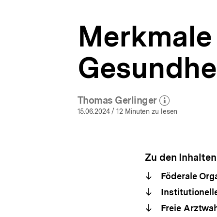
a
t
Merkmale 
i
o
n
Gesundhe
Thomas Gerlinger
(Mehr zum Autor)
öffnen
15.06.2024
/ 12 Minuten zu lesen
Zu den Inhalten
Föderale Org
Institutionel
Freie Arztwah