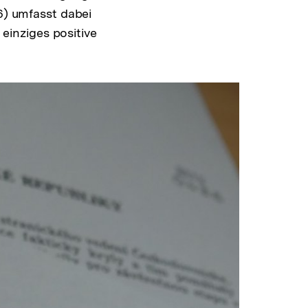
96) umfasst dabei
 einziges positive