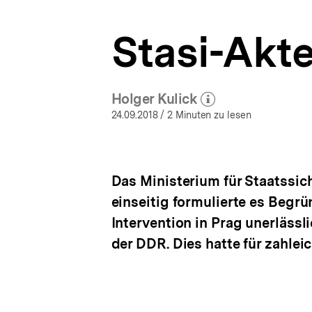
1968
a
|
t
bpb.de
Stasi-Akt
i
o
n
Holger Kulick
(Mehr zum Autor)
öffnen
24.09.2018
/ 2 Minuten zu lesen
Das Ministerium für Staatssich
einseitig formulierte es Begr
Intervention in Prag unerlässl
der DDR. Dies hatte für zahle