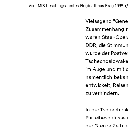
Vom MfS beschlagnahmtes Flugblatt aus Prag 1968. (
Vielsagend "Genes
Zusammenhang mit
waren Stasi-Opera
DDR, die Stimmun
wurde der Postve
Tschechoslowaken,
im Auge und mit 
namentlich bekan
entwickelt, Reis
zu verhindern.
In der Tschechos
Parteibeschlüsse
der Grenze Zeitu