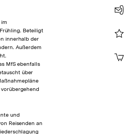
Konta
 im
0
ühling. Beteiligt
n innerhalb der
Merklist
indern. Außerdem
ansehen
0
Artik
ht.
im
as MfS ebenfalls
Shop-
tauscht über
Warenko
ansehen
n Maßnahmepläne
e vorübergehend
ente und
 von Reisenden an
Niederschlagung