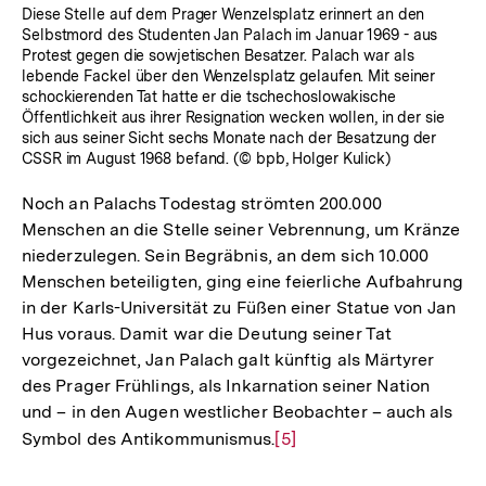
Diese Stelle auf dem Prager Wenzelsplatz erinnert an den
Selbstmord des Studenten Jan Palach im Januar 1969 - aus
Protest gegen die sowjetischen Besatzer. Palach war als
lebende Fackel über den Wenzelsplatz gelaufen. Mit seiner
schockierenden Tat hatte er die tschechoslowakische
Öffentlichkeit aus ihrer Resignation wecken wollen, in der sie
sich aus seiner Sicht sechs Monate nach der Besatzung der
CSSR im August 1968 befand. (© bpb, Holger Kulick)
Noch an Palachs Todestag strömten 200.000
Menschen an die Stelle seiner Vebrennung, um Kränze
niederzulegen. Sein Begräbnis, an dem sich 10.000
Menschen beteiligten, ging eine feierliche Aufbahrung
in der Karls-Universität zu Füßen einer Statue von Jan
Hus voraus. Damit war die Deutung seiner Tat
vorgezeichnet, Jan Palach galt künftig als Märtyrer
des Prager Frühlings, als Inkarnation seiner Nation
und – in den Augen westlicher Beobachter – auch als
Symbol des Antikommunismus.
Zur
[5]
Auflösung