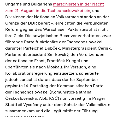
Ungarns und Bulgariens
Interner
marschierten in der Nacht
zum 21. August in die Tschechoslowakei ein
Link:
, und
Divisionen der Nationalen Volksarmee standen an der
Grenze der DDR bereit –, erreichten die verbündeten
Reformgegner des Warschauer Pakts zunächst nicht
ihre Ziele. Die sowjetischen Besatzer verhafteten zwar
führende Parteifunktionäre der Tschechoslowakei,
darunter Parteichef Dubček, Ministerpräsident Černík,
Parlamentspräsident Smrkovský, den Vorsitzenden
der nationalen Front, František Kriegel und
überführten sie nach Moskau. Ihr Versuch, eine
Kollaborationsregierung einzusetzen, scheiterte
jedoch zunächst daran, dass der für September
geplante 14. Parteitag der Kommunistischen Partei
der Tschechoslowakei (Komunistická strana
Československa, Abk. KSČ) nun vorzeitig im Prager
Stadtteil Vysočany unter dem Schutz der Volksmilizen
zusammenkam und die Legitimität der Führung