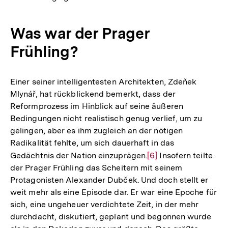
Was war der Prager
Frühling?
Einer seiner intelligentesten Architekten, Zdeňek
Mlynář, hat rückblickend bemerkt, dass der
Reformprozess im Hinblick auf seine äußeren
Bedingungen nicht realistisch genug verlief, um zu
gelingen, aber es ihm zugleich an der nötigen
Radikalität fehlte, um sich dauerhaft in das
Gedächtnis der Nation einzuprägen.
Zur
[6]
Insofern teilte
der Prager Frühling das Scheitern mit seinem
Auflösung
Protagonisten Alexander Dubček. Und doch stellt er
der
weit mehr als eine Episode dar. Er war eine Epoche für
Fußnote
sich, eine ungeheuer verdichtete Zeit, in der mehr
durchdacht, diskutiert, geplant und begonnen wurde