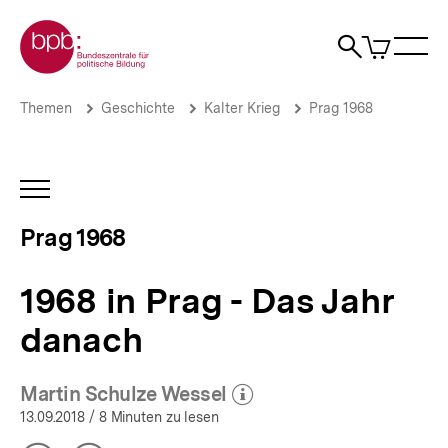
Direkt
Zur Startseite der bpb
zum
0
Artikel
Sho
Seiteninhalt
im
Naviga
Suche
springen
War
öffne
öffnen
öff
Pfadnavigation
1968
Brotkrümelnavigation
Themen
Geschichte
Kalter Krieg
Prag 1968
in
Prag
-
Das
INHALTSNAVIGATION
Jahr
ÖFFNEN
danach
Prag 1968
|
Prag
1968
1968 in Prag - Das Jahr
|
bpb.de
danach
Martin Schulze Wessel
(Mehr zum Autor)
öffnen
13.09.2018
/ 8 Minuten zu lesen