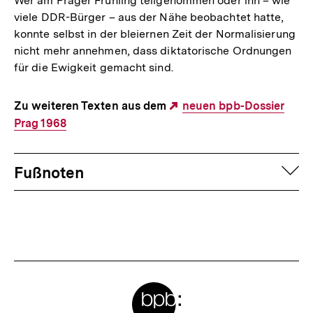
Wer am Prager Frühling teilgenommen oder ihn – wie
viele DDR-Bürger – aus der Nähe beobachtet hatte,
konnte selbst in der bleiernen Zeit der Normalisierung
nicht mehr annehmen, dass diktatorische Ordnungen
für die Ewigkeit gemacht sind.
Zu weiteren Texten aus dem
Externer
neuen bpb-Dossier
Prag 1968
Link:
Fussnoten
auf
Fußnoten
Meta-