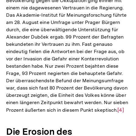
Bevölkerung gegen die Okkupation ging einher mit
Auflösung
einem nie dagewesenen Vertrauen in die Regierung.
der
Das Akademie-Institut für Meinungsforschung führte
Fußnote
am 28. August eine Umfrage unter Prager Bürgern
durch, die eine überwältigende Unterstützung für
Alexander Dubček ergab. 99 Prozent der Befragten
bekundeten ihr Vertrauen zu ihm. Fast genauso
eindeutig fielen die Antworten bei der Frage aus, ob
vor der Invasion die Gefahr einer Konterrevolution
bestanden habe. Nur zwei Prozent bejahten diese
Frage, 93 Prozent negierten die behauptete Gefahr.
Der überraschendste Befund der Meinungsumfrage
war, dass sich fast 80 Prozent der Bevölkerung davon
überzeugt zeigten, die Einheit des Volkes könne über
einen längeren Zeitpunkt bewahrt werden. Nur sieben
Prozent äußerten sich in diesem Punkt skeptisch.
Zur
[4]
Auflösu
der
Die Erosion des
Fußnot