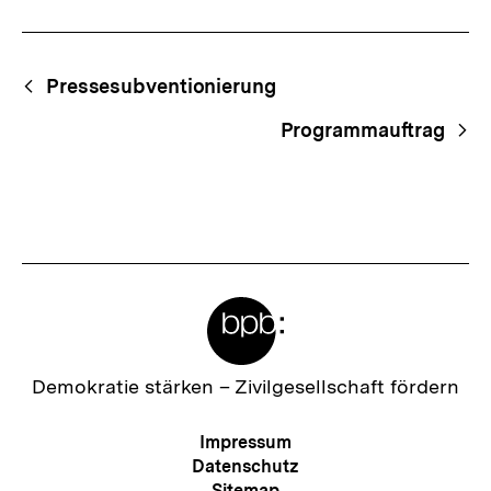
Fussnoten
Begriffsnavigation
Content-
Pressesubventionierung
Navigation
Programmauftrag
Meta-
Links
Zur
Demokratie stärken –
Zivilgesellschaft fördern
Startseite
der
Meta-
Impressum
bpb
Navigation
Datenschutz
Sitemap