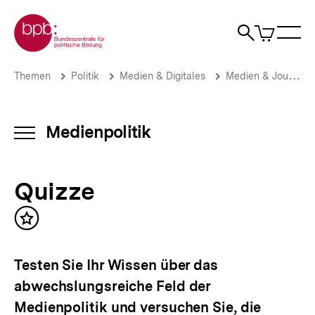
Direkt
Zur Startseite der bpb
zum
0
Artikel
Sho
Seiteninhalt
im
Naviga
Suche
springen
War
öffne
öffnen
öff
Pfadnavigation
Quizze
Brotkrümelnavigation
Themen
Politik
Medien & Digitales
Medien & Journalismus
|
Medienpolitik
|
bpb.de
Medienpolitik
INHALTSNAVIGATION
ÖFFNEN
Quizze
Inhalt
merken
Testen Sie Ihr Wissen über das
abwechslungsreiche Feld der
Medienpolitik und versuchen Sie, die