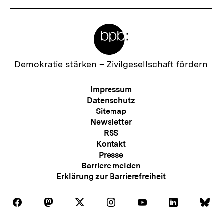
Meta-
Links
Zur
Demokratie stärken –
Zivilgesellschaft fördern
Startseite
der
Meta-
Impressum
bpb
Navigation
Datenschutz
Sitemap
Newsletter
RSS
Kontakt
Presse
Barriere melden
Erklärung zur Barrierefreiheit
Auf
Auf
Auf
Auf
Auf
Auf
Au
Folgen
Folgen
Folgen
Folgen
Folgen
Folgen
Fol
Facebook
Mastodon
X
Instagram
Youtube
LinkedIn
Bl
Sie
Sie
Sie
Sie
Sie
Sie
Sie