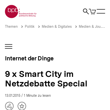
Direkt
Zur Startseite der bpb
zum
0
Artikel
Sho
Seiteninhalt
im
Naviga
Suche
springen
War
öffne
öffnen
öff
Pfadnavigation
9
Brotkrümelnavigation
Themen
Politik
Medien & Digitales
Medien & Journalismus
x
Smart
City
im
INHALTSNAVIGATION
Netzdebatte
ÖFFNEN
Special
Internet der Dinge
|
Internet
der
9 x Smart City im
Dinge
|
Netzdebatte Special
bpb.de
13.01.2015
/ 1 Minute zu lesen
Teilen
Inhalt