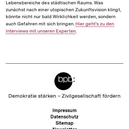
Lebensbereiche des städtischen Raums. Was
zunächst nach einer utopischen Zukunftsvision klingt,
könnte nicht nur bald Wirklichkeit werden, sondern
auch Gefahren mit sich bringen.
Interner
Hier geht's zu den
Interviews mit unseren Experten
Link:
.
Fussnoten
Meta-
Links
Zur
Demokratie stärken –
Zivilgesellschaft fördern
Startseite
der
Meta-
Impressum
bpb
Navigation
Datenschutz
Sitemap