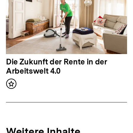
r
I
n
h
a
l
t
N
Die Zukunft der Rente in der
:
ä
Arbeitswelt 4.0
c
Inhalt
h
merken
s
t
e
r
Weitere Inhalte