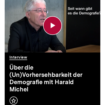
Über
die
(Un)Vorhersehbarkeit
der
Demografie
mit
Harald
Interview
Michel
Über die
(Un)Vorhersehbarkeit der
Demografie mit Harald
Michel
Inhalt