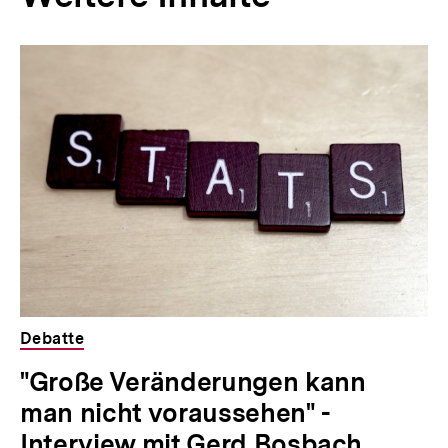
I
n
Inhaltskarousell
Inhaltskarussell
h
für
überspringen
weitere
a
Inhalte
l
t
:
Debatte
"Große Veränderungen kann
man nicht voraussehen" -
Interview mit Gerd Bosbach