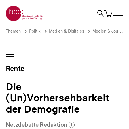
Direkt
Zur Startseite der bpb
zum
0
Artikel
Sho
Seiteninhalt
im
Naviga
Suche
springen
War
öffne
öffnen
öff
Pfadnavigation
Die
Brotkrümelnavigation
Themen
Politik
Medien & Digitales
Medien & Journalismus
(Un)Vorhersehbarkeit
der
Demografie
|
INHALTSNAVIGATION
Rente
ÖFFNEN
|
Rente
bpb.de
Die
(Un)Vorhersehbarkeit
der Demografie
Netzdebatte Redaktion
(Mehr zum Autor)