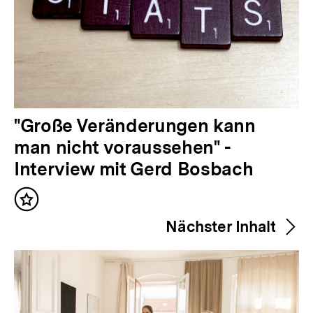
V
"Große Veränderungen kann
o
man nicht voraussehen" -
r
Interview mit Gerd Bosbach
h
Inhalt
e
merken
Nächster Inhalt
r
i
g
e