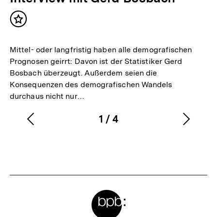
Inhalt
merken
Mittel- oder langfristig haben alle demografischen
Prognosen geirrt: Davon ist der Statistiker Gerd
Bosbach überzeugt. Außerdem seien die
Konsequenzen des demografischen Wandels
durchaus nicht nur…
1
/
4
Vorherigen
Nächs
Karussellinhalt
von
Inhalt
Inhalt
anzeigen
anzei
Meta-