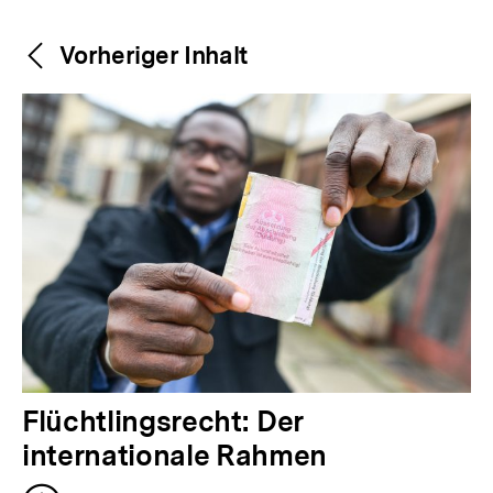
Weitere
Content-
Vorheriger Inhalt
Navigation
Inhalte
V
Flüchtlingsrecht: Der
o
internationale Rahmen
r