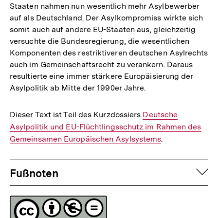
Staaten nahmen nun wesentlich mehr Asylbewerber
Auflösung
auf als Deutschland. Der Asylkompromiss wirkte sich
der
somit auch auf andere EU-Staaten aus, gleichzeitig
Fußnote
versuchte die Bundesregierung, die wesentlichen
Komponenten des restriktiveren deutschen Asylrechts
auch im Gemeinschaftsrecht zu verankern. Daraus
resultierte eine immer stärkere Europäisierung der
Asylpolitik ab Mitte der 1990er Jahre.
Dieser Text ist Teil des Kurzdossiers
Interner
Deutsche
Asylpolitik und EU-Flüchtlingsschutz im Rahmen des
Link:
Gemeinsamen Europäischen Asylsystems
.
Fussnoten
auf
Fußnoten
Lizenz