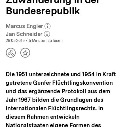
Europäischen
Bundesrepublik
Asylsystems
|
bpb.de
Marcus Engler
(Mehr zum Autor)
öffnen
Jan Schneider
(Mehr zum Autor)
öffnen
29.05.2015
/ 5 Minuten zu lesen
Teilen
Inhalt
Optionen
merken
anzeigen
Die 1951 unterzeichnete und 1954 in Kraft
getretene Genfer Flüchtlingskonvention
und das ergänzende Protokoll aus dem
Jahr 1967 bilden die Grundlagen des
internationalen Flüchtlingsrechts. In
diesem Rahmen entwickeln
Nationalstaaten eigene Formen des