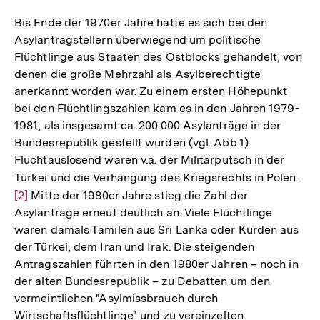
Bis Ende der 1970er Jahre hatte es sich bei den
Asylantragstellern überwiegend um politische
Flüchtlinge aus Staaten des Ostblocks gehandelt, von
denen die große Mehrzahl als Asylberechtigte
anerkannt worden war. Zu einem ersten Höhepunkt
bei den Flüchtlingszahlen kam es in den Jahren 1979-
1981, als insgesamt ca. 200.000 Asylanträge in der
Bundesrepublik gestellt wurden (vgl. Abb.1).
Fluchtauslösend waren v.a. der Militärputsch in der
Türkei und die Verhängung des Kriegsrechts in Polen.
Zur
[2]
Mitte der 1980er Jahre stieg die Zahl der
Auf
Asylanträge erneut deutlich an. Viele Flüchtlinge
der
waren damals Tamilen aus Sri Lanka oder Kurden aus
Fuß
der Türkei, dem Iran und Irak. Die steigenden
Antragszahlen führten in den 1980er Jahren – noch in
der alten Bundesrepublik – zu Debatten um den
vermeintlichen "Asylmissbrauch durch
Wirtschaftsflüchtlinge" und zu vereinzelten