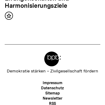
h
Harmonisierungsziele
s
Inhalt
t
merken
e
r
I
n
Meta-
h
Links
a
l
Zur
Demokratie stärken –
Zivilgesellschaft fördern
Startseite
t
der
Meta-
Impressum
:
bpb
Navigation
Datenschutz
Sitemap
Newsletter
RSS