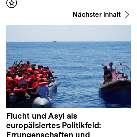
Inhalt
h
merken
Nächster Inhalt
e
r
i
g
e
r
I
n
h
a
l
N
Flucht und Asyl als
t
ä
europäisiertes Politikfeld:
:
c
Errungenschaften und