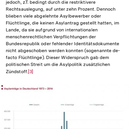
jedoch, z.T. bedingt durch die restriktivere
Rechtsauslegung, auf unter zehn Prozent. Dennoch
blieben viele abgelehnte Asylbewerber oder
Flüchtlinge, die keinen Asylantrag gestellt hatten, im
Lande, da sie aufgrund von internationalen
menschenrechtlichen Verpflichtungen der
Bundesrepublik oder fehlender Identitätsdokumente
nicht abgeschoben werden konnten (sogenannte de-
facto Flüchtlinge). Dieser Widerspruch gab dem
politischen Streit um die Asylpolitik zusätzlichen
Zündstoff.
Zur
[3]
Auflösung
der
Fußnote