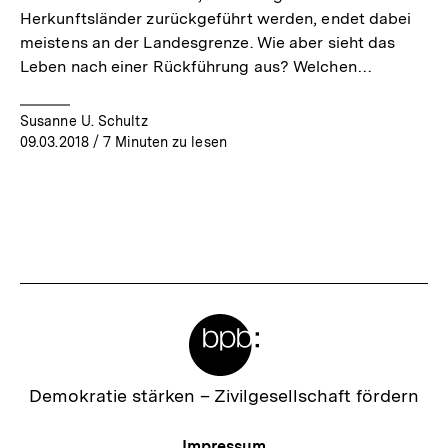
Herkunftsländer zurückgeführt werden, endet dabei
meistens an der Landesgrenze. Wie aber sieht das
Leben nach einer Rückführung aus? Welchen…
Susanne U. Schultz
09.03.2018
/ 7 Minuten zu lesen
Meta-
Links
Zur
Demokratie stärken –
Zivilgesellschaft fördern
Startseite
der
Meta-
Impressum