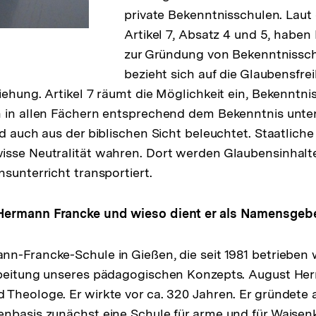
private Bekenntnisschulen. Lau
Artikel 7, Absatz 4 und 5, haben
zur Gründung von Bekenntnisschu
bezieht sich auf die Glaubensfreih
iehung. Artikel 7 räumt die Möglichkeit ein, Bekenntni
 in allen Fächern entsprechend dem Bekenntnis unterr
rd auch aus der biblischen Sicht beleuchtet. Staatlic
sse Neutralität wahren. Dort werden Glaubensinhalte 
nsunterricht transportiert.
Hermann Francke und wieso dient er als Namensgeb
n-Francke-Schule in Gießen, die seit 1981 betrieben w
rbeitung unseres pädagogischen Konzepts. August He
Theologe. Er wirkte vor ca. 320 Jahren. Er gründete
nbasis zunächst eine Schule für arme und für Waisenk