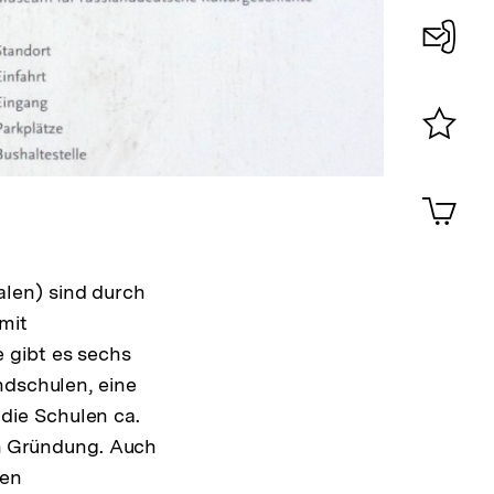
Konta
0
Merklist
ansehen
0
Artik
im
Shop-
Warenko
ansehen
len) sind durch
mit
 gibt es sechs
ndschulen, eine
die Schulen ca.
in Gründung. Auch
den