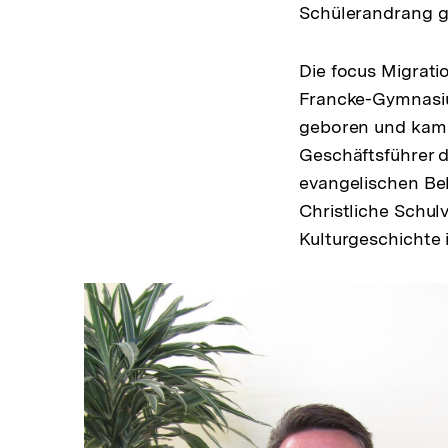
Schülerandrang g
Die focus Migrat
Francke-Gymnasiu
geboren und kam 1
Geschäftsführer de
evangelischen Bek
Christliche Schul
Kulturgeschichte 