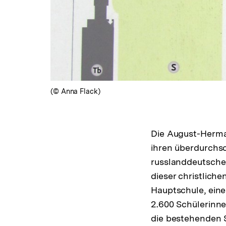
(© Anna Flack)
Die August-Herma
ihren überdurchsc
russlanddeutschem
dieser christlich
Hauptschule, ein
2.600 Schülerinne
die bestehenden 