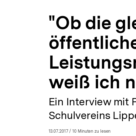
erreichen
a
würden,
t
weiß
"Ob die gl
i
ich
o
nicht."
n
|
öffentlic
Russlanddeutsche
und
andere
Leistungs
postsozialistische
Migranten
|
bpb.de
weiß ich n
Ein Interview mit 
Schulvereins Lippe
13.07.2017
/ 10 Minuten zu lesen