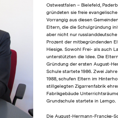
Ostwestfalen – Bielefeld, Paderbo
gründeten sie freie evangelisch
Vorrangig aus diesen Gemeinde
Eltern, die die Schulgründung ini
aber nicht nur russlanddeutsche 
Prozent der mitbegründenden E
Hiesige. Sowohl Frei- als auch L
unterstützten die Idee. Die Eltern
Gründung der ersten August-He
Schule startete 1986. Zwei Jahre
1988, schufen Eltern im Hinterho
stillgelegten Zigarrenfabrik ehr
Fabrikgebäude Unterrichtsräume.
Grundschule startete in Lemgo.
Die August-Hermann-Francke-Sc