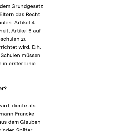
t dem Grundgesetz
 Eltern das Recht
len. Artikel 4
eit, Artikel 6 auf
sschulen zu
ichtet wird. D.h.
he Schulen müssen
in erster Linie
er?
ird, diente als
rmann Francke
 aus dem Glauben
inder. Später