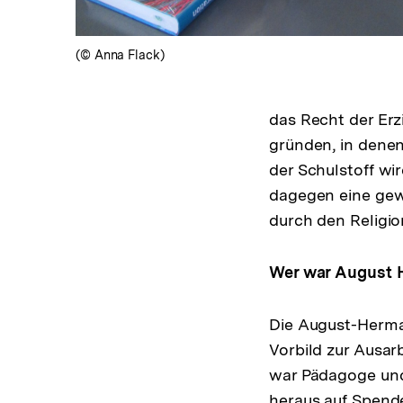
(© Anna Flack)
das Recht der Erz
gründen, in denen
der Schulstoff wi
dagegen eine gewi
durch den Religio
Wer war August 
Die August-Herman
Vorbild zur Ausa
war Pädagoge und 
heraus auf Spende