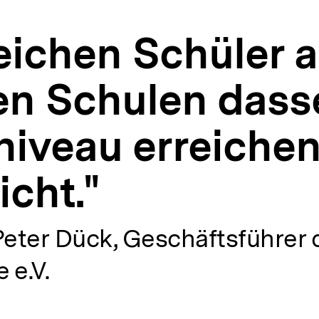
eichen Schüler 
hen Schulen dass
niveau erreiche
icht."
Peter Dück, Geschäftsführer 
 e.V.