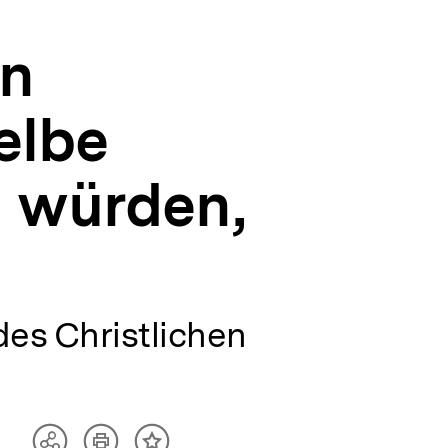
an
elbe
n würden,
des Christlichen