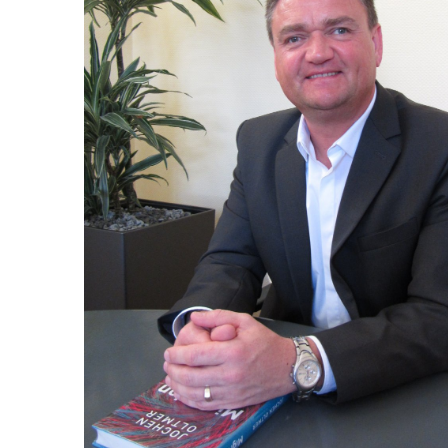
In
Lightbox
öffnen