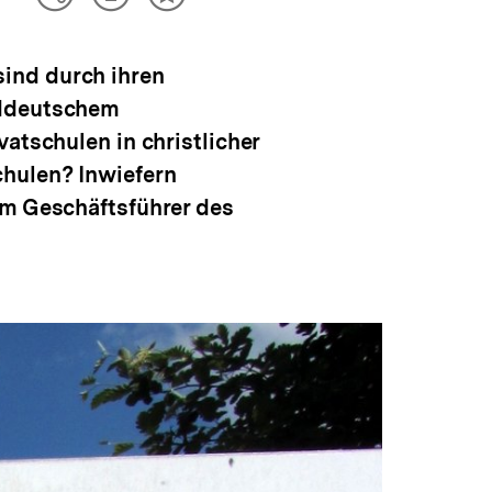
Artikel
Teilen
Inhalt
drucken
Optionen
merken
anzeigen
ind durch ihren
nddeutschem
atschulen in christlicher
chulen? Inwiefern
em Geschäftsführer des