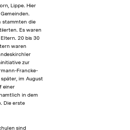
rn, Lippe. Hier
e Gemeinden.
n stammten die
tiierten. Es waren
Eltern. 20 bis 30
ltern waren
andeskirchler
initiative zur
rmann-Francke-
 später, im August
f einer
enamtlich in dem
 Die erste
hulen sind