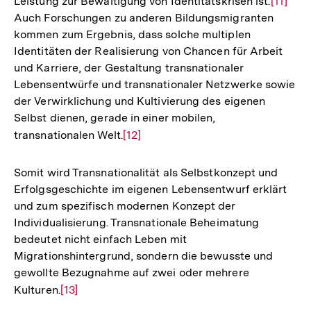
Leistung zur Bewältigung von Identitätskrisen ist.
Zur
[11]
Auch Forschungen zu anderen Bildungsmigranten
Auflös
kommen zum Ergebnis, dass solche multiplen
der
Identitäten der Realisierung von Chancen für Arbeit
Fußnot
und Karriere, der Gestaltung transnationaler
Lebensentwürfe und transnationaler Netzwerke sowie
der Verwirklichung und Kultivierung des eigenen
Selbst dienen, gerade in einer mobilen,
transnationalen Welt.
Zur
[12]
Auflösung
der
Somit wird Transnationalität als Selbstkonzept und
Fußnote
Erfolgsgeschichte im eigenen Lebensentwurf erklärt
und zum spezifisch modernen Konzept der
Individualisierung. Transnationale Beheimatung
bedeutet nicht einfach Leben mit
Migrationshintergrund, sondern die bewusste und
gewollte Bezugnahme auf zwei oder mehrere
Kulturen.
Zur
[13]
Auflösung