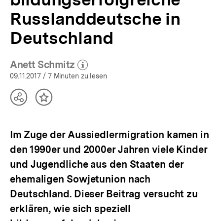
Russlanddeutsche in
Deutschland
Anett Schmitz
(Mehr zum Autor)
öffnen
09.11.2017
/ 7 Minuten zu lesen
Teilen
Inhalt
Optionen
merken
anzeigen
Im Zuge der Aussiedlermigration kamen in
den 1990er und 2000er Jahren viele Kinder
und Jugendliche aus den Staaten der
ehemaligen Sowjetunion nach
Deutschland. Dieser Beitrag versucht zu
erklären, wie sich speziell