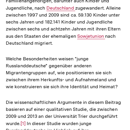
Familienangehörigen, darunter auch Kinder und
Jugendliche, nach
Interner
Deutschland
zugewandert. Alleine
zwischen 1997 und 2009 sind ca. 59.130 Kinder unter
Link:
sechs Jahren und 182.141 Kinder und Jugendliche
zwischen sechs und achtzehn Jahren mit ihren Eltern
aus den Staaten der ehemaligen
Interner
Sowjetunion
nach
Deutschland migriert.
Link:
Welche Besonderheiten weisen "junge
Russlanddeutsche" gegenüber anderen
Migrantengruppen auf, wie positionieren sie sich
zwischen ihrem Herkunfts- und Aufnahmeland und
wie konstruieren sie sich ihre Identität und Heimat?
Die wissenschaftlichen Argumente in diesem Beitrag
basieren auf einer qualitativen Studie, die zwischen
2009 und 2013 an der Universität Trier durchgeführt
wurde.
Zur
[1]
In dieser Studie wurden junge