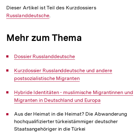
der
Dieser Artikel ist Teil des Kurzdossiers
Interner
Fußnote
Russlanddeutsche
.
Link:
Mehr zum Thema
Interner
Dossier Russlanddeutsche
Link:
Interner
Kurzdossier Russlanddeutsche und andere
Link:
postsozialistische Migranten
Interner
Hybride Identitäten - muslimische Migrantinnen und
Link:
Migranten in Deutschland und Europa
Aus der Heimat in die Heimat? Die Abwanderung
hochqualifizierter türkeistämmiger deutscher
Staatsangehöriger in die Türkei