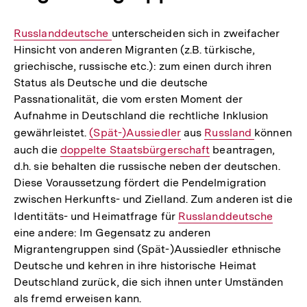
Interner
Russlanddeutsche
unterscheiden sich in zweifacher
Hinsicht von anderen Migranten (z.B. türkische,
Link:
griechische, russische etc.): zum einen durch ihren
Status als Deutsche und die deutsche
Passnationalität, die vom ersten Moment der
Aufnahme in Deutschland die rechtliche Inklusion
gewährleistet.
Interner
(Spät-)Aussiedler
aus
Interner
Russland
können
auch die
Interner
doppelte Staatsbürgerschaft
Link:
Link:
beantragen,
d.h. sie behalten die russische neben der deutschen.
Link:
Diese Voraussetzung fördert die Pendelmigration
zwischen Herkunfts- und Zielland. Zum anderen ist die
Identitäts- und Heimatfrage für
Interner
Russlanddeutsche
eine andere: Im Gegensatz zu anderen
Link:
Migrantengruppen sind (Spät-)Aussiedler ethnische
Deutsche und kehren in ihre historische Heimat
Deutschland zurück, die sich ihnen unter Umständen
als fremd erweisen kann.