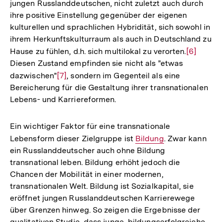
jungen Russlanddeutschen, nicht zuletzt auch durch
ihre positive Einstellung gegenüber der eigenen
kulturellen und sprachlichen Hybridität, sich sowohl in
ihrem Herkunftskulturraum als auch in Deutschland zu
Hause zu fühlen, d.h. sich multilokal zu verorten.
Zur
[6]
Diesen Zustand empfinden sie nicht als "etwas
Auflösun
dazwischen"
Zur
[7]
, sondern im Gegenteil als eine
der
Bereicherung für die Gestaltung ihrer transnationalen
Auflösung
Fußnote
Lebens- und Karriereformen.
der
Fußnote
Ein wichtiger Faktor für eine transnationale
Lebensform dieser Zielgruppe ist
Interner
Bildung
. Zwar kann
ein Russlanddeutscher auch ohne Bildung
Link:
transnational leben. Bildung erhöht jedoch die
Chancen der Mobilität in einer modernen,
transnationalen Welt. Bildung ist Sozialkapital, sie
eröffnet jungen Russlanddeutschen Karrierewege
über Grenzen hinweg. So zeigen die Ergebnisse der
qualitativen Studie, dass junge, bildungserfolgreiche