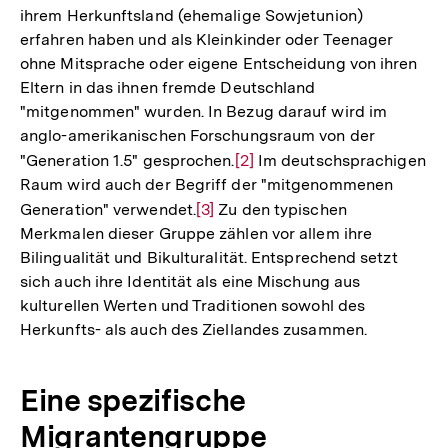
ihrem Herkunftsland (ehemalige Sowjetunion)
erfahren haben und als Kleinkinder oder Teenager
ohne Mitsprache oder eigene Entscheidung von ihren
Eltern in das ihnen fremde Deutschland
"mitgenommen" wurden. In Bezug darauf wird im
anglo-amerikanischen Forschungsraum von der
"Generation 1.5" gesprochen.
Zur
[2]
Im deutschsprachigen
Raum wird auch der Begriff der "mitgenommenen
Auflösung
Generation" verwendet.
Zur
[3]
Zu den typischen
der
Merkmalen dieser Gruppe zählen vor allem ihre
Auflösung
Fußnote
Bilingualität und Bikulturalität. Entsprechend setzt
der
sich auch ihre Identität als eine Mischung aus
Fußnote
kulturellen Werten und Traditionen sowohl des
Herkunfts- als auch des Ziellandes zusammen.
Eine spezifische
Migrantengruppe