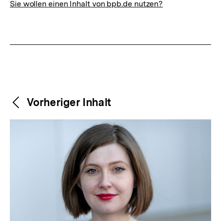
Sie wollen einen Inhalt von bpb.de nutzen?
Weitere
Content-
Vorheriger Inhalt
Navigation
Inhalte