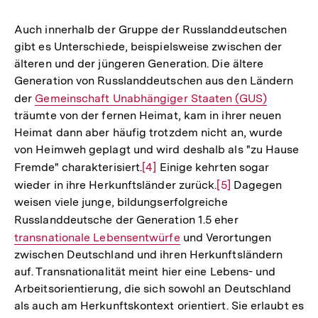
Auch innerhalb der Gruppe der Russlanddeutschen
gibt es Unterschiede, beispielsweise zwischen der
älteren und der jüngeren Generation. Die ältere
Generation von Russlanddeutschen aus den Ländern
der
Interner
Gemeinschaft Unabhängiger Staaten (GUS)
träumte von der fernen Heimat, kam in ihrer neuen
Link:
Heimat dann aber häufig trotzdem nicht an, wurde
von Heimweh geplagt und wird deshalb als "zu Hause
Fremde" charakterisiert.
Zur
[4]
Einige kehrten sogar
wieder in ihre Herkunftsländer zurück.
Auflösung
Zur
[5]
Dagegen
weisen viele junge, bildungserfolgreiche
der
Auflösung
Russlanddeutsche der Generation 1.5 eher
Interner
Fußnote
der
transnationale Lebensentwürfe
und Verortungen
Link:
Fußnote
zwischen Deutschland und ihren Herkunftsländern
auf. Transnationalität meint hier eine Lebens- und
Arbeitsorientierung, die sich sowohl an Deutschland
als auch am Herkunftskontext orientiert. Sie erlaubt es