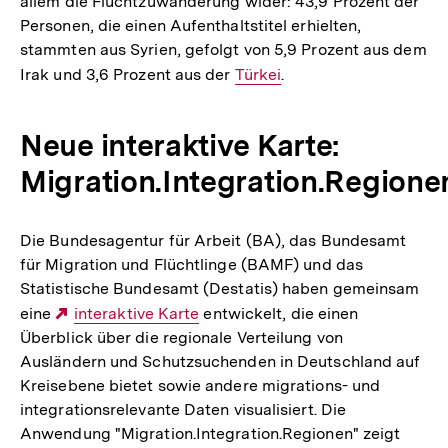
allem die Fluchtzuwanderung wider: 43,9 Prozent der
Personen, die einen Aufenthaltstitel erhielten,
stammten aus Syrien, gefolgt von 5,9 Prozent aus dem
Irak und 3,6 Prozent aus der
Interner
Türkei
.
Link:
Neue interaktive Karte:
Migration.Integration.Regione
Die Bundesagentur für Arbeit (BA), das Bundesamt
für Migration und Flüchtlinge (BAMF) und das
Statistische Bundesamt (Destatis) haben gemeinsam
eine
Externer
interaktive Karte
entwickelt, die einen
Überblick über die regionale Verteilung von
Link:
Ausländern und Schutzsuchenden in Deutschland auf
Kreisebene bietet sowie andere migrations- und
integrationsrelevante Daten visualisiert. Die
Anwendung "Migration.Integration.Regionen" zeigt