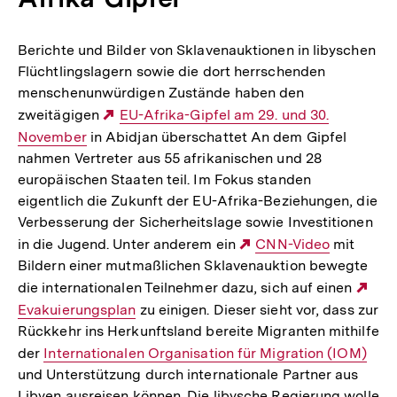
Berichte und Bilder von Sklavenauktionen in libyschen
Flüchtlingslagern sowie die dort herrschenden
menschenunwürdigen Zustände haben den
zweitägigen
Externer
EU-Afrika-Gipfel am 29. und 30.
November
in Abidjan überschattet An dem Gipfel
Link:
nahmen Vertreter aus 55 afrikanischen und 28
europäischen Staaten teil. Im Fokus standen
eigentlich die Zukunft der EU-Afrika-Beziehungen, die
Verbesserung der Sicherheitslage sowie Investitionen
in die Jugend. Unter anderem ein
Externer
CNN-Video
mit
Bildern einer mutmaßlichen Sklavenauktion bewegte
Link:
die internationalen Teilnehmer dazu, sich auf einen
Ext
Evakuierungsplan
zu einigen. Dieser sieht vor, dass zur
Lin
Rückkehr ins Herkunftsland bereite Migranten mithilfe
der
Interner
Internationalen Organisation für Migration (IOM)
und Unterstützung durch internationale Partner aus
Link:
Libyen ausreisen können. Die libysche Regierung wolle