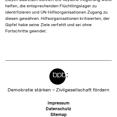
helfen, die entsprechenden Flüchtlingslager zu
identifizieren und UN-Hilfsorganisationen Zugang zu
diesen gewähren. Hilfsorganisationen kritisierten, der
Gipfel habe seine Ziele verfehlt und sei ohne
Fortschritte geendet.
Fussnoten
Meta-
Links
Zur
Demokratie stärken –
Zivilgesellschaft fördern
Startseite
der
Meta-
Impressum
bpb
Navigation
Datenschutz
Sitemap