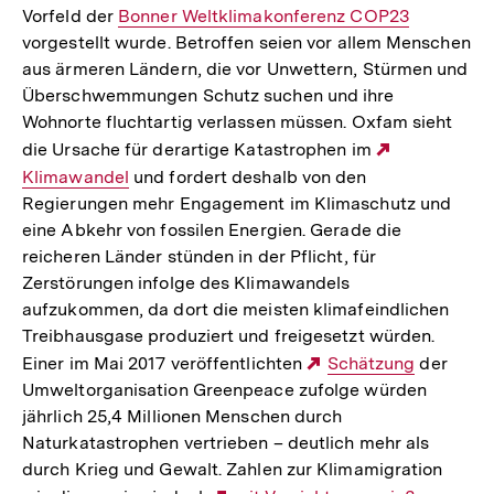
Vorfeld der
Interner
Bonner Weltklimakonferenz COP23
vorgestellt wurde. Betroffen seien vor allem Menschen
Link:
aus ärmeren Ländern, die vor Unwettern, Stürmen und
Überschwemmungen Schutz suchen und ihre
Wohnorte fluchtartig verlassen müssen. Oxfam sieht
die Ursache für derartige Katastrophen im
Externer
Klimawandel
und fordert deshalb von den
Link:
Regierungen mehr Engagement im Klimaschutz und
eine Abkehr von fossilen Energien. Gerade die
reicheren Länder stünden in der Pflicht, für
Zerstörungen infolge des Klimawandels
aufzukommen, da dort die meisten klimafeindlichen
Treibhausgase produziert und freigesetzt würden.
Einer im Mai 2017 veröffentlichten
Externer
Schätzung
der
Umweltorganisation Greenpeace zufolge würden
Link:
jährlich 25,4 Millionen Menschen durch
Naturkatastrophen vertrieben – deutlich mehr als
durch Krieg und Gewalt. Zahlen zur Klimamigration