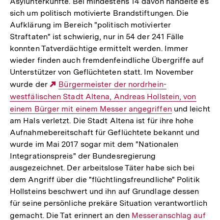
Asylunterkünfte. Bei mindestens 14 davon handelte es
sich um politisch motivierte Brandstiftungen. Die
Aufklärung im Bereich "politisch motivierter
Straftaten" ist schwierig, nur in 54 der 241 Fälle
konnten Tatverdächtige ermittelt werden. Immer
wieder finden auch fremdenfeindliche Übergriffe auf
Unterstützer von Geflüchteten statt. Im November
wurde der
Externer
Bürgermeister der nordrhein-
westfälischen Stadt Altena, Andreas Hollstein, von
Link:
einem Bürger mit einem Messer angegriffen
und leicht
am Hals verletzt. Die Stadt Altena ist für ihre hohe
Aufnahmebereitschaft für Geflüchtete bekannt und
wurde im Mai 2017 sogar mit dem "Nationalen
Integrationspreis" der Bundesregierung
ausgezeichnet. Der arbeitslose Täter habe sich bei
dem Angriff über die "flüchtlingsfreundliche" Politik
Hollsteins beschwert und ihn auf Grundlage dessen
für seine persönliche prekäre Situation verantwortlich
gemacht. Die Tat erinnert an den
Interner
Messeranschlag auf