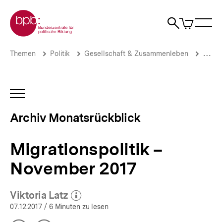
Direkt
Zur Startseite der bpb
zum
0
Artikel
Sho
Seiteninhalt
im
Naviga
Suche
springen
War
öffne
öffnen
öff
Pfadnavigation
Migrationspolitik
Brotkrümelnavigation
Themen
Politik
Gesellschaft & Zusammenleben
Migrat
–
November
2017
|
INHALTSNAVIGATION
Archiv:
ÖFFNEN
Monatsrückblick
Archiv Monatsrückblick
Migrationspolitik
|
bpb.de
Migrationspolitik –
November 2017
Viktoria Latz
(Mehr zum Autor)
öffnen
07.12.2017
/ 6 Minuten zu lesen