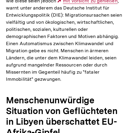
wie diese seien jedoch
Externer
mit Vorsicht zu genießen
,
warnt unter anderem das Deutsche Institut für
Link:
Entwicklungspolitik (DIE): Migrationsursachen seien
vielfältig und von ökologischen, wirtschaftlichen,
politischen, sozialen, kulturellen oder
demographischen Faktoren und Motiven abhängig.
Einen Automatismus zwischen Klimawandel und
Migration gebe es nicht. Menschen in ärmeren
Ländern, die unter dem Klimawandel leiden, seien
aufgrund mangelnder Ressourcen oder durch
Missernten im Gegenteil häufig zu "fataler
Immobilität" gezwungen.
Menschenunwürdige
Situation von Geflüchteten
in Libyen überschattet EU-
Afrika-Gipfel