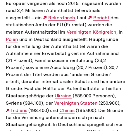
Europäer vergeben als noch 2015. Insgesamt wurden
rund 3,4 Millionen Aufenthaltstitel erstmals
ausgestellt – ein
Externer
Rekordhoch
. Laut
Externer
Bericht
des
statistischen Amts der EU (Eurostat) wurden die
Link:
Link:
meisten Aufenthaltstitel im
Interner
Vereinigten Königreich
, in
Int
Polen
und in Deutschland ausgestellt. Hauptgründe
Link:
Link
für die Erteilung der Aufenthaltstitel waren die
Aufnahme einer Erwerbstätigkeit im Aufnahmeland
(21 Prozent), Familienzusammenführung (23,2
Prozent) sowie eine Ausbildung (20,7 Prozent). 30,7
Prozent der Titel wurden aus "anderen Gründen"
erteilt, darunter internationaler Schutz und humanitäre
Gründe. Fast die Hälfte der Aufenthaltstitel erhielten
Staatsangehörige der
Interner
Ukraine
(588.000 Personen),
Syriens (384.100), der
Interner
Vereinigten Staaten
Link:
(250.900),
Externer
Indiens
(198.400) und
Link:
Interner
Chinas
(195.600). Die Gründe
für die Verleihung unterscheiden sich je nach
Link:
Link:
Staatsangehörigkeit. In Deutschland spiegelt sich vor