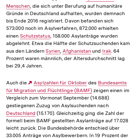
Menschen
, die sich unter Berufung auf humanitäre
Link:
Gründe in Deutschland aufhalten, wurden demnach
bis Ende 2016 registriert. Davon befanden sich
573.000 noch im Asylverfahren, 872.000 erhielten
einen
Interner
Schutzstatus
, 158.000 Asylanträge wurden
abgelehnt. Etwa die Hälfte der Schutzsuchenden kam
Link:
aus den Ländern
Interner
Syrien
,
Interner
Afghanistan
und
Interner
Irak
. 64
Prozent waren männlich, der Altersdurchschnitt lag
Link:
Link:
Link:
bei 29,4 Jahren.
Auch die
Externer
Asylzahlen für Oktober
des
Interner
Bundesamts
für Migration und Flüchtlinge (BAMF)
Link:
zeigen einen im
Link:
Vergleich zum Vormonat September (14.688)
gestiegenen Zuzug von Asylsuchenden nach
Interner
Deutschland
(15.170). Gleichzeitig ging die Zahl der
Link:
formell beim BAMF gestellten Asylanträge auf 17.028
leicht zurück. Die Bundesbehörde entschied über
33.005 Anträge von Asylbewerbern. In 19 Prozent der