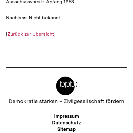
Ausschussvorsitz Anfang 1958.
Nachlass: Nicht bekannt.
[
Interner
Zurück zur Übersicht
]
Link:
Fussnoten
Meta-
Links
Zur
Demokratie stärken –
Zivilgesellschaft fördern
Startseite
der
Meta-
Impressum
bpb
Navigation
Datenschutz
Sitemap