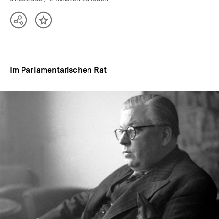
Teilen
Inhalt
Optionen
merken
anzeigen
Im Parlamentarischen Rat
In
Lightbox
öffnen