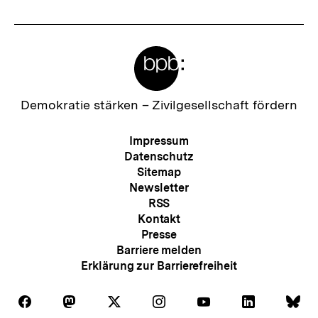
Meta-
Links
Zur
Demokratie stärken –
Zivilgesellschaft fördern
Startseite
der
Meta-
Impressum
bpb
Navigation
Datenschutz
Sitemap
Newsletter
RSS
Kontakt
Presse
Barriere melden
Erklärung zur Barrierefreiheit
Auf
Auf
Auf
Auf
Auf
Auf
Au
Folgen
Folgen
Folgen
Folgen
Folgen
Folgen
Fol
Facebook
Mastodon
X
Instagram
Youtube
LinkedIn
Bl