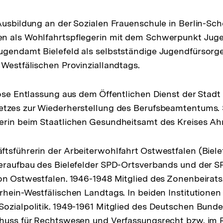
Ausbildung an der Sozialen Frauenschule in Berlin-S
n als Wohlfahrtspflegerin mit dem Schwerpunkt Juge
gendamt Bielefeld als selbstständige Jugendfürsorger
 Westfälischen Provinziallandtags.
lose Entlassung aus dem Öffentlichen Dienst der Stadt 
etzes zur Wiederherstellung des Berufsbeamtentums. 
rin beim Staatlichen Gesundheitsamt des Kreises Ahr
tsführerin der Arbeiterwohlfahrt Ostwestfalen (Biele
eraufbau des Bielefelder SPD-Ortsverbands und der S
on Ostwestfalen. 1946-1948 Mitglied des Zonenbeirats
hein-Westfälischen Landtags. In beiden Institutionen i
ozialpolitik. 1949-1961 Mitglied des Deutschen Bundes
chuss für Rechtswesen und Verfassungsrecht bzw. im 