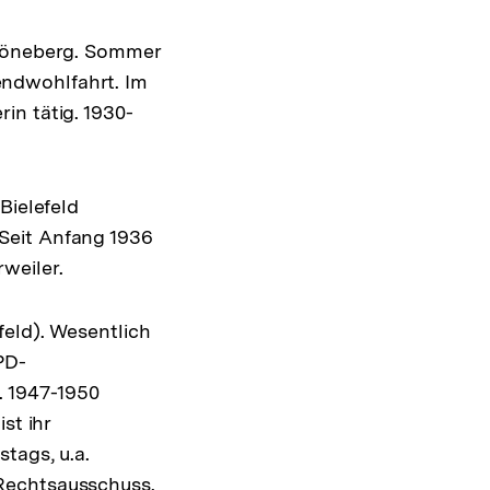
chöneberg. Sommer
ndwohlfahrt. Im
in tätig. 1930-
Bielefeld
Seit Anfang 1936
weiler.
feld). Wesentlich
PD-
. 1947-1950
st ihr
tags, u.a.
Rechtsausschuss.