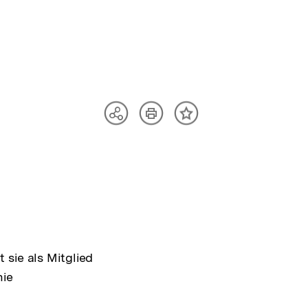
Artikel
Teilen
Inhalt
drucken
Optionen
merken
anzeigen
 sie als Mitglied
nie