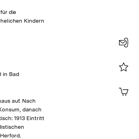
für die
ehelichen Kindern
Konta
0
0 in Bad
Merklist
ansehen
0
Artik
im
haus auf. Nach
Shop-
Warenko
 Konsum, danach
ansehen
isch: 1913 Eintritt
listischen
 Herford.