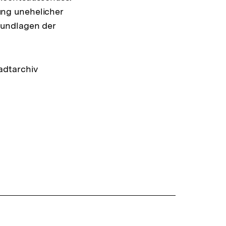
lung unehelicher
rundlagen der
adtarchiv