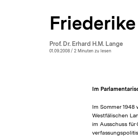
bpb.de
a
t
Friederik
i
o
n
Prof. Dr. Erhard H.M. Lange
01.09.2008
/ 2 Minuten zu lesen
Im Parlamentaris
Im Sommer 1948 wi
Westfälischen Lan
im Ausschuss für 
verfassungspoliti