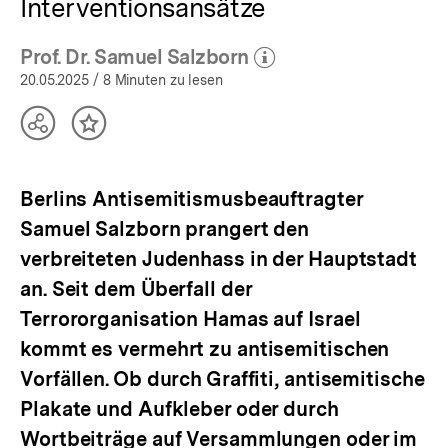
Interventionsansätze
Prof. Dr. Samuel Salzborn
(Mehr zum Autor)
öffnen
20.05.2025
/ 8 Minuten zu lesen
Teilen
Inhalt
Optionen
merken
anzeigen
Berlins Antisemitismusbeauftragter
Samuel Salzborn prangert den
verbreiteten Judenhass in der Hauptstadt
an. Seit dem Überfall der
Terrororganisation Hamas auf Israel
kommt es vermehrt zu antisemitischen
Vorfällen. Ob durch Graffiti, antisemitische
Plakate und Aufkleber oder durch
Wortbeiträge auf Versammlungen oder im