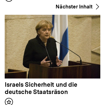
h
merken
Nächster Inhalt
e
r
i
g
e
r
I
n
h
a
l
N
Israels Sicherheit und die
t
ä
deutsche Staatsräson
:
c
Inhalt