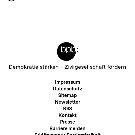
h
merken
s
t
e
r
Meta-
I
Links
n
h
Zur
Demokratie stärken –
Zivilgesellschaft fördern
Startseite
a
der
Meta-
Impressum
l
bpb
Navigation
Datenschutz
t
Sitemap
Newsletter
:
RSS
Kontakt
Presse
Barriere melden