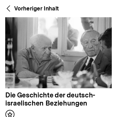
Weitere
Content-
Vorheriger Inhalt
Navigation
Inhalte
V
Die Geschichte der deutsch-
o
israelischen Beziehungen
r
Inhalt