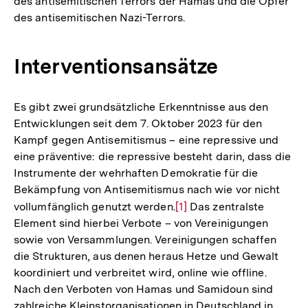
des antisemitischen Terrors der Hamas und die Opfer
des antisemitischen Nazi-Terrors.
Interventionsansätze
Es gibt zwei grundsätzliche Erkenntnisse aus den
Entwicklungen seit dem 7. Oktober 2023 für den
Kampf gegen Antisemitismus – eine repressive und
eine präventive: die repressive besteht darin, dass die
Instrumente der wehrhaften Demokratie für die
Bekämpfung von Antisemitismus nach wie vor nicht
vollumfänglich genutzt werden.
Zur
[1]
Das zentralste
Element sind hierbei Verbote – von Vereinigungen
Auflösung
sowie von Versammlungen. Vereinigungen schaffen
der
die Strukturen, aus denen heraus Hetze und Gewalt
Fußnote
koordiniert und verbreitet wird, online wie offline.
Nach den Verboten von Hamas und Samidoun sind
zahlreiche Kleinstorganisationen in Deutschland in