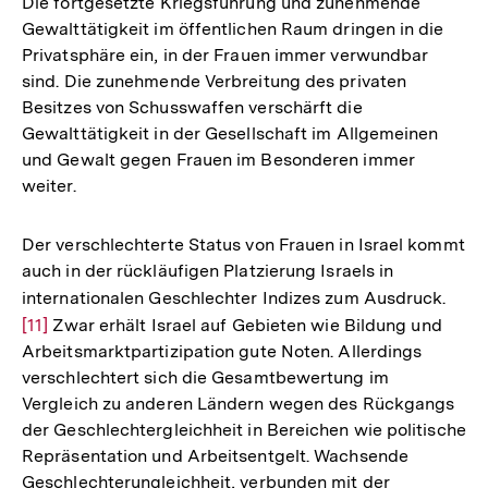
Die fortgesetzte Kriegsführung und zunehmende
Gewalttätigkeit im öffentlichen Raum dringen in die
Privatsphäre ein, in der Frauen immer verwundbar
sind. Die zunehmende Verbreitung des privaten
Besitzes von Schusswaffen verschärft die
Gewalttätigkeit in der Gesellschaft im Allgemeinen
und Gewalt gegen Frauen im Besonderen immer
weiter.
Der verschlechterte Status von Frauen in Israel kommt
auch in der rückläufigen Platzierung Israels in
internationalen Geschlechter Indizes zum Ausdruck.
Zur
[11]
Zwar erhält Israel auf Gebieten wie Bildung und
Aufl
Arbeitsmarktpartizipation gute Noten. Allerdings
der
verschlechtert sich die Gesamtbewertung im
Fußn
Vergleich zu anderen Ländern wegen des Rückgangs
der Geschlechtergleichheit in Bereichen wie politische
Repräsentation und Arbeitsentgelt. Wachsende
Geschlechterungleichheit, verbunden mit der