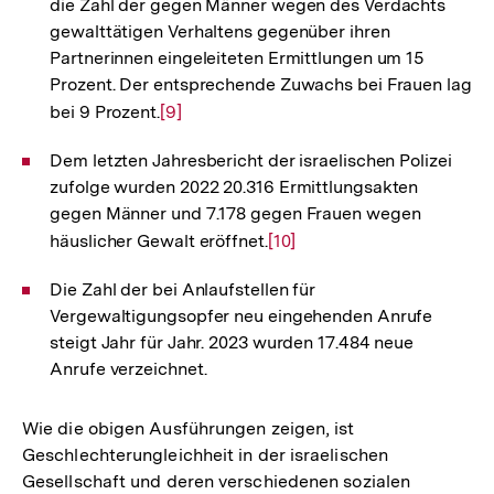
die Zahl der gegen Männer wegen des Verdachts
gewalttätigen Verhaltens gegenüber ihren
Partnerinnen eingeleiteten Ermittlungen um 15
Prozent. Der entsprechende Zuwachs bei Frauen lag
bei 9 Prozent.
Zur
[9]
Auflösung
Dem letzten Jahresbericht der israelischen Polizei
der
zufolge wurden 2022 20.316 Ermittlungsakten
Fußnote
gegen Männer und 7.178 gegen Frauen wegen
häuslicher Gewalt eröffnet.
Zur
[10]
Auflösung
Die Zahl der bei Anlaufstellen für
der
Vergewaltigungsopfer neu eingehenden Anrufe
Fußnote
steigt Jahr für Jahr. 2023 wurden 17.484 neue
Anrufe verzeichnet.
Wie die obigen Ausführungen zeigen, ist
Geschlechterungleichheit in der israelischen
Gesellschaft und deren verschiedenen sozialen