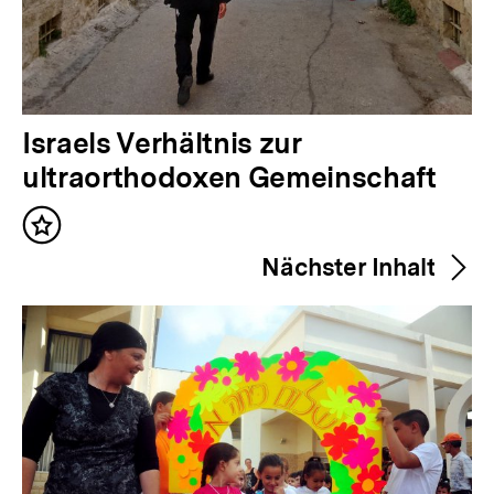
V
Israels Verhältnis zur
o
ultraorthodoxen Gemeinschaft
r
Inhalt
h
merken
Nächster Inhalt
e
r
i
g
e
r
I