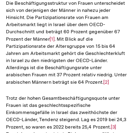
Die Beschäftigungsstruktur von Frauen unterscheidet
sich von derjenigen der Männer in nahezu jeder
Hinsicht. Die Partizipationsrate von Frauen am
Arbeitsmarkt liegt in Israel über dem OECD-
Durchschnitt und beträgt 60 Prozent gegenüber 67
Prozent der Männer
Zur
[1]
. Mit Blick auf die
Partizipationsrate der Altersgruppe von 15 bis 64
Auflösung
Jahren am Arbeitsmarkt gehört die Geschlechterkluft
der
in Israel zu den niedrigsten der OECD-Länder.
Fußnote
Allerdings ist die Beschäftigungsrate unter
arabischen Frauen mit 37 Prozent relativ niedrig. Unter
arabischen Männern beträgt sie 64 Prozent.
Zur
[2]
Auflösung
der
Trotz der hohen Gesamtbeschäftigungsquote unter
Fußnote
Frauen ist das geschlechtsspezifische
Einkommensgefälle in Israel das zweithöchste der
OECD-Länder, Tendenz steigend. Lag es 2019 bei 24,3
Prozent, so waren es 2022 bereits 25,4 Prozent.
Zur
[3]