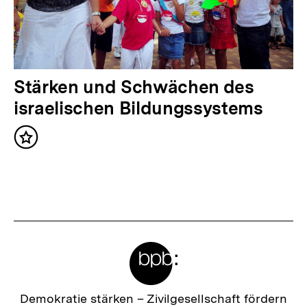
n
h
a
l
N
Stärken und Schwächen des
t
ä
israelischen Bildungssystems
:
c
Inhalt
h
merken
s
t
e
r
Meta-
I
Links
n
h
Zur
Demokratie stärken –
Zivilgesellschaft fördern