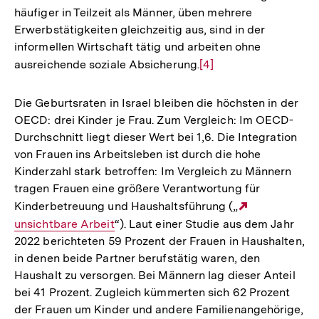
häufiger in Teilzeit als Männer, üben mehrere
Erwerbstätigkeiten gleichzeitig aus, sind in der
informellen Wirtschaft tätig und arbeiten ohne
ausreichende soziale Absicherung.
Zur
[4]
Auflösung
der
Die Geburtsraten in Israel bleiben die höchsten in der
Fußnote
OECD: drei Kinder je Frau. Zum Vergleich: Im OECD-
Durchschnitt liegt dieser Wert bei 1,6. Die Integration
von Frauen ins Arbeitsleben ist durch die hohe
Kinderzahl stark betroffen: Im Vergleich zu Männern
tragen Frauen eine größere Verantwortung für
Kinderbetreuung und Haushaltsführung („
Externer
unsichtbare Arbeit
“). Laut einer Studie aus dem Jahr
Link:
2022 berichteten 59 Prozent der Frauen in Haushalten,
in denen beide Partner berufstätig waren, den
Haushalt zu versorgen. Bei Männern lag dieser Anteil
bei 41 Prozent. Zugleich kümmerten sich 62 Prozent
der Frauen um Kinder und andere Familienangehörige,