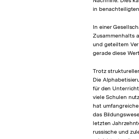
Nachhilfe. Dies 
in benachteiligte
In einer Gesellsch
Zusammenhalts au
und geteiltem Ve
gerade diese Wert
Trotz strukturell
Die Alphabetisier
für den Unterricht
viele Schulen nut
hat umfangreiche 
das Bildungswesen 
letzten Jahrzehnt
russische und zul