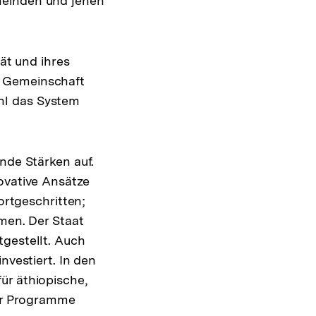
meinden und jenen
tät und ihres
n Gemeinschaft
hl das System
nde Stärken auf.
ovative Ansätze
ortgeschritten;
rmen. Der Staat
tgestellt. Auch
nvestiert. In den
ür äthiopische,
ser Programme