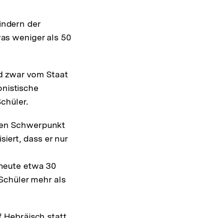
indern der
as weniger als 50
d zwar vom Staat
onistische
chüler.
den Schwerpunkt
siert, dass er nur
 heute etwa 30
 Schüler mehr als
f Hebräisch statt,