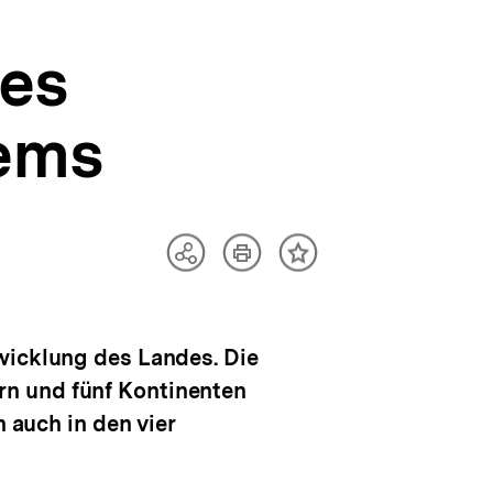
es
tems
Artikel
Teilen
Inhalt
drucken
Optionen
merken
anzeigen
wicklung des Landes. Die
rn und fünf Kontinenten
h auch in den vier