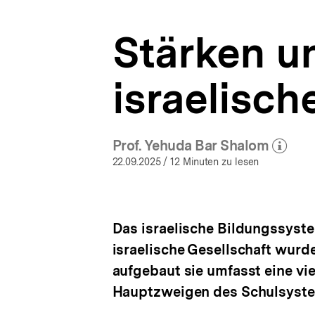
|
a
bpb.de
t
Stärken u
i
o
n
israelisc
Prof. Yehuda Bar Shalom
(Mehr zum Autor)
öffnen
22.09.2025
/ 12 Minuten zu lesen
Das israelische Bildungssyste
israelische Gesellschaft wur
aufgebaut sie umfasst eine vie
Hauptzweigen des Schulsyst