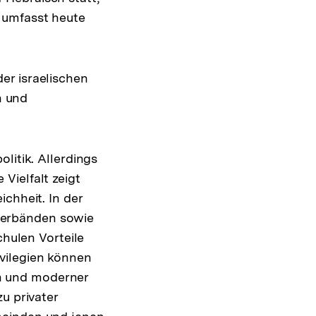
g umfasst heute
er israelischen
n und
litik. Allerdings
Vielfalt zeigt
chheit. In der
verbänden sowie
chulen Vorteile
vilegien können
n und moderner
u privater