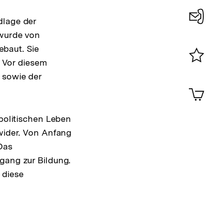
dlage der
Konta
 wurde von
0
baut. Sie
. Vor diesem
Merklist
 sowie der
ansehen
0
Artik
im
Shop-
 politischen Leben
Warenko
ansehen
 wider. Von Anfang
Das
gang zur Bildung.
 diese