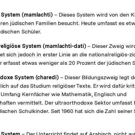
e System (mamlachti)
– Dieses System wird von den K
ren jüdischen Familien besucht. Heute umfasst es etw
üdischen Schüler.
religiöse System (mamlachti-dati)
– Dieser Zweig wir
et sich jedoch in erster Linie an die nationalreligiös-zi
r erfasst etwas weniger als 20 Prozent der jüdischen S
odoxe System (charedi)
– Dieser Bildungszweig legt 
lich auf das Studium religiöser Texte. Er wird dafür kriti
 Umfang Kernfächer wie Mathematik, Englisch und
aften vermittelt. Der ultraorthodoxe Sektor umfasst
ischen Schulkinder. Seit 1960 hat sich die Zahl seiner
e System
– Der Unterricht findet auf Arabisch, nicht au