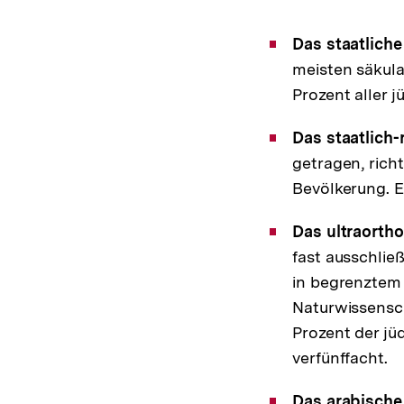
Das staatlich
meisten säkula
Prozent aller j
Das staatlich-
getragen, richt
Bevölkerung. E
Das ultraorth
fast ausschließ
in begrenztem
Naturwissensch
Prozent der jüd
verfünffacht.
Das arabisch