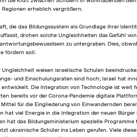
kann die Kluft zwischen Schülern in wohlhabenden Ge
n Regionen erheblich vergrößern.
aft, die das Bildungssystem als Grundlage ihrer Identi
ffasst, drohen solche Ungleichheiten das Gefühl vo
rantwortungsbewusstsein zu untergraben. Dies, obwo
e fördern soll.
er Ungleichheit weisen israelische Schulen beeindrucke
ungs- und Einschulungsraten sind hoch; Israel hat inn
 entwickelt. Die Integration von Technologie ist weit f
zten bereits vor der Corona-Pandemie digitale Plattfo
Mittel für die Eingliederung von Einwandernden berei
hat viel Energie in die Integration der neuen Bürger i
en hat das Bildungsministerium spezielle Programme f
etzt ukrainische Schüler ins Leben gerufen. Viele die