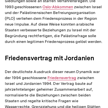
Siedlungen sowie an starren Verfahrensregeln. Die
1993 geschlossenen
Interner
Oslo-Abkommen
zwischen Israel
und der Palästinensischen Befreiungsorganisation
Link:
(PLO) verliehen dem Friedensprozess in der Region
neue Impulse. Auf diese Weise konnten arabische
Staaten verbesserte Beziehungen zu Israel mit der
Begründung rechtfertigen, die Palästinafrage solle
durch einen legitimen Friedensprozess gelöst werden.
Friedensvertrag mit Jordanien
Der deutlichste Ausdruck dieser neuen Dynamik war
der 1994 geschlossene
Interner
Friedensvertrag
zwischen
Israel und Jordanien 1994. Der Vertrag baute auf
Link:
jahrzehntelanger geheimer Zusammenarbeit auf,
normalisierte die Beziehungen zwischen beiden
Staaten und regelte kritische Fragen wie
Wasserrechte, Grenzziehung und die heiligen Stätten