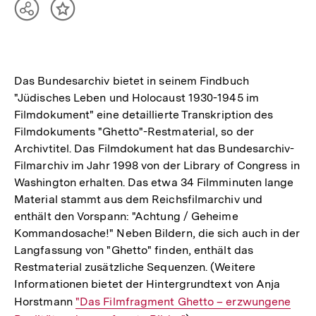
Teilen
Inhalt
Optionen
merken
anzeigen
Das Bundesarchiv bietet in seinem Findbuch
"Jüdisches Leben und Holocaust 1930-1945 im
Filmdokument" eine detaillierte Transkription des
Filmdokuments "Ghetto"-Restmaterial, so der
Archivtitel. Das Filmdokument hat das Bundesarchiv-
Filmarchiv im Jahr 1998 von der Library of Congress in
Washington erhalten. Das etwa 34 Filmminuten lange
Material stammt aus dem Reichsfilmarchiv und
enthält den Vorspann: "Achtung / Geheime
Kommandosache!" Neben Bildern, die sich auch in der
Langfassung von "Ghetto" finden, enthält das
Restmaterial zusätzliche Sequenzen. (Weitere
Informationen bietet der Hintergrundtext von Anja
Horstmann
Interner
"Das Filmfragment Ghetto – erzwungene