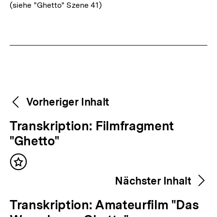
(siehe "Ghetto" Szene 41)
Fussnoten
Weitere
Content-
Vorheriger Inhalt
Navigation
Inhalte
V
Transkription: Filmfragment
o
"Ghetto"
r
Inhalt
h
merken
Nächster Inhalt
e
r
N
Transkription: Amateurfilm "Das
i