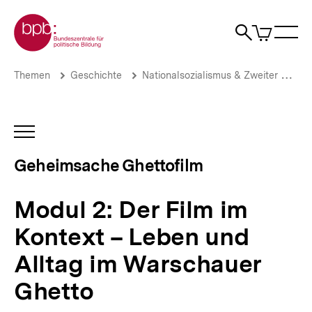
Direkt
Zur Startseite der bpb
zum
0
Artikel
Sho
Seiteninhalt
im
Naviga
Suche
springen
War
öffne
öffnen
öff
Pfadnavigation
Modul
Brotkrümelnavigation
Themen
Geschichte
Nationalsozialismus & Zweiter Weltkrieg
2:
Der
Film
im
INHALTSNAVIGATION
Kontext
ÖFFNEN
–
Geheimsache Ghettofilm
Leben
und
Alltag
Modul 2: Der Film im
im
Warschauer
Kontext – Leben und
Ghetto
|
Alltag im Warschauer
Geheimsache
Ghettofilm
Ghetto
|
bpb.de