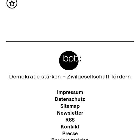
Inhalt
s
merken
t
e
r
I
Meta-
n
Links
h
a
Zur
Demokratie stärken –
Zivilgesellschaft fördern
Startseite
l
der
Meta-
Impressum
t
bpb
Navigation
Datenschutz
:
Sitemap
Newsletter
RSS
Kontakt
Presse