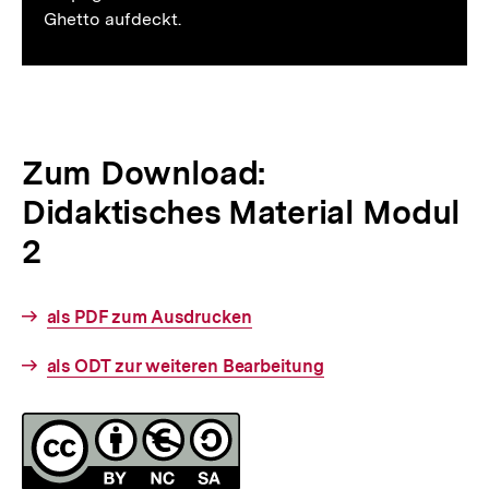
Ghetto aufdeckt.
Zum Download:
Didaktisches Material Modul
2
Interner
als PDF zum Ausdrucken
Link:
Interner
als ODT zur weiteren Bearbeitung
Link:
Fussnoten
Lizenz