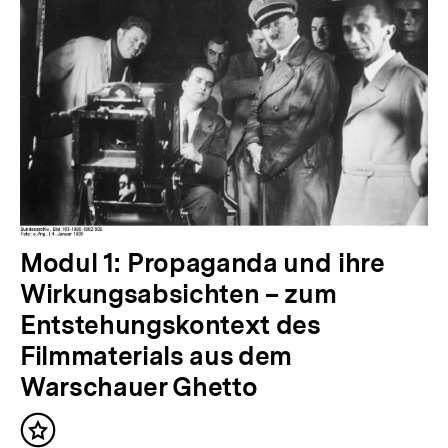
V
Modul 1: Propaganda und ihre
o
Wirkungsabsichten – zum
r
Entstehungskontext des
h
Filmmaterials aus dem
e
Warschauer Ghetto
r
Inhalt