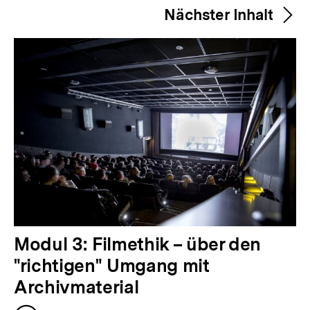
i
merken
Nächster Inhalt
g
e
r
I
n
h
a
l
t
:
N
Modul 3: Filmethik – über den
ä
"richtigen" Umgang mit
c
Archivmaterial
h