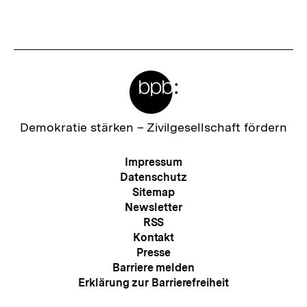
Inhalt
Inhalt
anzeigen
anzei
Meta-
Links
Zur
Demokratie stärken –
Zivilgesellschaft fördern
Startseite
der
Meta-
Impressum
bpb
Navigation
Datenschutz
Sitemap
Newsletter
RSS
Kontakt
Presse
Barriere melden
Erklärung zur Barrierefreiheit