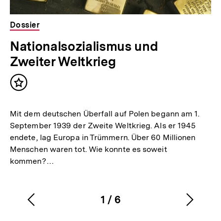
Dossier
Nationalsozialismus und
Zweiter Weltkrieg
Inhalt
merken
Mit dem deutschen Überfall auf Polen begann am 1.
September 1939 der Zweite Weltkrieg. Als er 1945
endete, lag Europa in Trümmern. Über 60 Millionen
Menschen waren tot. Wie konnte es soweit
kommen?…
1
/
6
Vorherigen
Nächs
Karussellinhalt
von