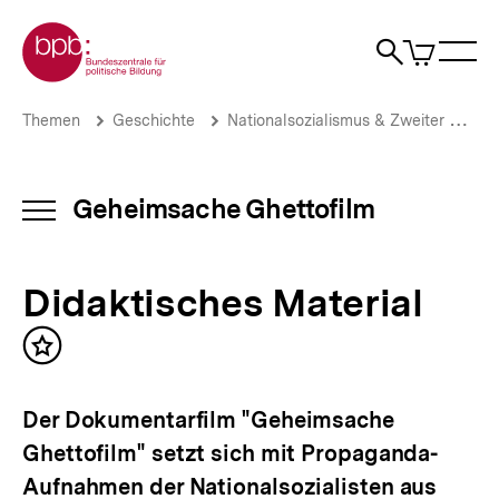
Direkt
Zur Startseite der bpb
zum
0
Artikel
Sho
Seiteninhalt
im
Naviga
Suche
springen
War
öffne
öffnen
öff
Pfadnavigation
Didaktisches
Brotkrümelnavigation
Themen
Geschichte
Nationalsozialismus & Zweiter Weltkrieg
Material
|
Geheimsache
Ghettofilm
Geheimsache Ghettofilm
INHALTSNAVIGATION
|
ÖFFNEN
bpb.de
Didaktisches Material
Inhalt
merken
Der Dokumentarfilm "Geheimsache
Ghettofilm" setzt sich mit Propaganda-
Aufnahmen der Nationalsozialisten aus