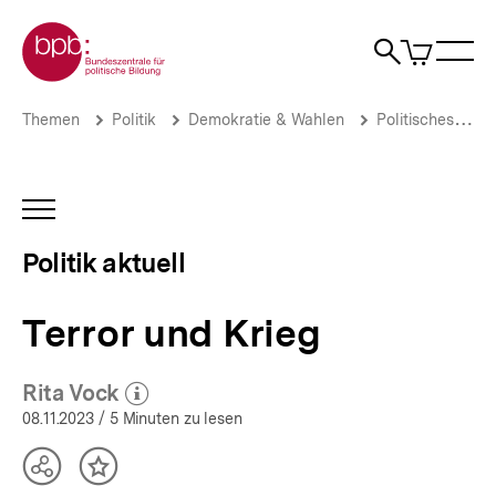
Direkt
Zur Startseite der bpb
zum
0
Artikel
Sho
Seiteninhalt
im
Naviga
Suche
springen
War
öffne
öffnen
öff
Pfadnavigation
Terror
Brotkrümelnavigation
Themen
Politik
Demokratie & Wahlen
Politisches System
und
Krieg
|
Politik
INHALTSNAVIGATION
aktuell.
ÖFFNEN
Blick
Politik aktuell
hinter
Nachrichten
|
Terror und Krieg
bpb.de
Rita Vock
(Mehr zum Autor)
öffnen
08.11.2023
/ 5 Minuten zu lesen
Teilen
Inhalt