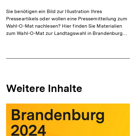
merken
Sie benötigen ein Bild zur Illustration Ihres
Presseartikels oder wollen eine Pressemitteilung zum
Wahl-O-Mat nachlesen? Hier finden Sie Materialien
zum Wahl-O-Mat zur Landtagswahl in Brandenburg…
Weitere Inhalte
Inhaltskarousell
Inhaltskarussell
für
überspringen
weitere
Inhalte