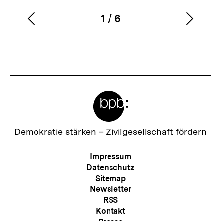
1
/
6
Vorherigen
Nächs
Karussellinhalt
von
Inhalt
Inhalt
anzeigen
anzei
Meta-
Links
Zur
Demokratie stärken –
Zivilgesellschaft fördern
Startseite
der
Meta-
Impressum
bpb
Navigation
Datenschutz
Sitemap
Newsletter
RSS
Kontakt