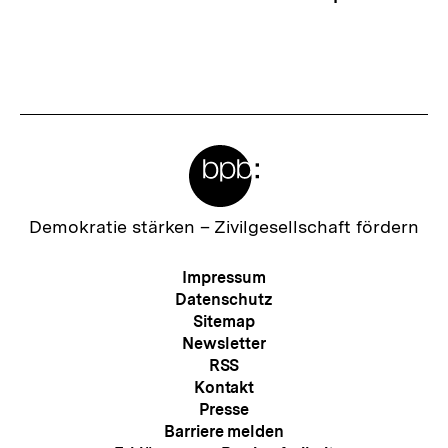
Meta-
Links
Zur
Demokratie stärken –
Zivilgesellschaft fördern
Startseite
der
Meta-
Impressum
bpb
Navigation
Datenschutz
Sitemap
Newsletter
RSS
Kontakt
Presse
Barriere melden