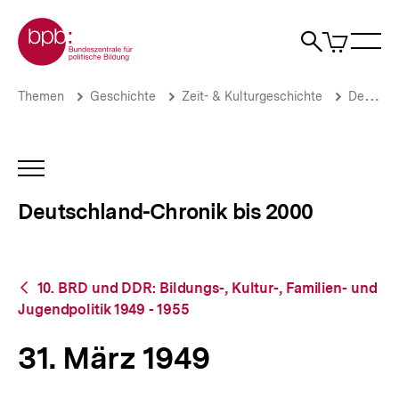
Direkt
Zur Startseite der bpb
zum
0
Artikel
Sho
Seiteninhalt
im
Naviga
Suche
springen
War
öffne
öffnen
öff
Pfadnavigation
31.
Brotkrümelnavigation
Themen
Geschichte
Zeit- & Kulturgeschichte
Deutschland-Chronik bis 2000
März
1949
|
Deutschland-
INHALTSNAVIGATION
Chronik
ÖFFNEN
bis
Deutschland-Chronik bis 2000
2000
|
bpb.de
Zurück
10. BRD und DDR: Bildungs-, Kultur-, Familien- und
zur
Jugendpolitik 1949 - 1955
Übersicht
31. März 1949