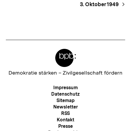
3. Oktober 1949
Meta-
Links
Zur
Demokratie stärken –
Zivilgesellschaft fördern
Startseite
der
Meta-
Impressum
bpb
Navigation
Datenschutz
Sitemap
Newsletter
RSS
Kontakt
Presse