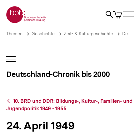
Direkt
Zur Startseite der bpb
zum
0
Artikel
Sho
Seiteninhalt
im
Naviga
Suche
springen
War
öffne
öffnen
öff
Pfadnavigation
24.
Brotkrümelnavigation
Themen
Geschichte
Zeit- & Kulturgeschichte
Deutschland-Chronik bis 2000
April
1949
|
Deutschland-
INHALTSNAVIGATION
Chronik
ÖFFNEN
bis
Deutschland-Chronik bis 2000
2000
|
bpb.de
Zurück
10. BRD und DDR: Bildungs-, Kultur-, Familien- und
zur
Jugendpolitik 1949 - 1955
Übersicht
24. April 1949