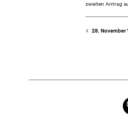
zweiten Antrag au
Content-
Begri
28. November 
Navigation
Meta-
Links