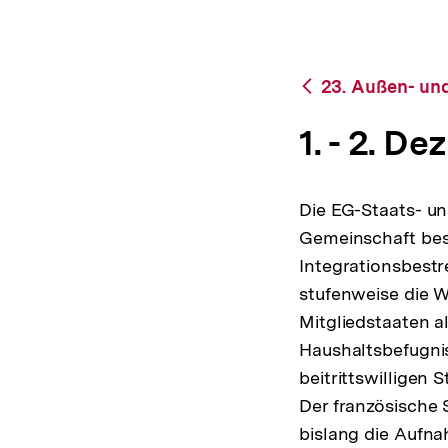
2000
a
|
t
bpb.de
i
o
Zurück
23. Außen- und
n
zur
Übersicht
1. - 2. De
Die EG-Staats- un
Gemeinschaft bes
Integrationsbest
stufenweise die W
Mitgliedstaaten 
Haushaltsbefugni
beitrittswilligen
Der französische 
bislang die Aufna