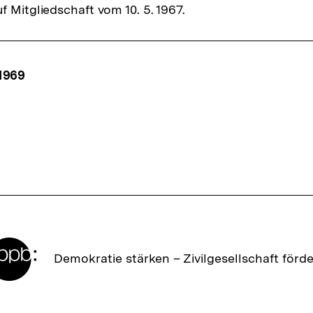
f Mitgliedschaft vom 10. 5. 1967.
ffsnavigation
1969
Zur
Demokratie stärken –
Zivilgesellschaft förd
Startseite
der
bpb