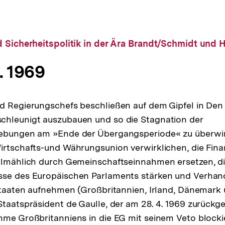
 Sicherheitspolitik in der Ära Brandt/Schmidt und 
z. 1969
d Regierungschefs beschließen auf dem Gipfel in Den
chleunigt auszubauen und so die Stagnation der
rebungen am »Ende der Übergangsperiode« zu überwin
irtschafts-und Währungsunion verwirklichen, die Fina
allmählich durch Gemeinschaftseinnahmen ersetzen, d
sse des Europäischen Parlaments stärken und Verhan
 Staaten aufnehmen (Großbritannien, Irland, Dänemar
Staatspräsident de Gaulle, der am 28. 4. 1969 zurückge
hme Großbritanniens in die EG mit seinem Veto blocki