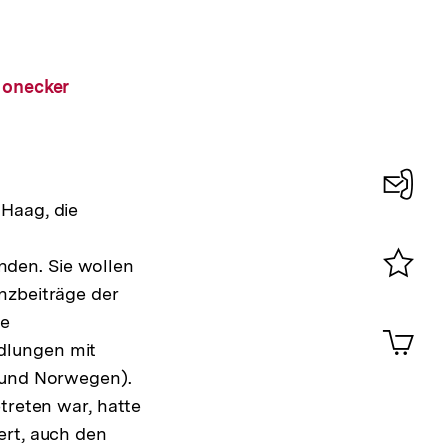
Honecker
 Haag, die
Konta
0
den. Sie wollen
nzbeiträge der
Merklist
ansehen
ie
0
Artik
im
dlungen mit
Shop-
k und Norwegen).
Warenko
treten war, hatte
ansehen
ert, auch den