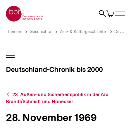
Direkt
Zur Startseite der bpb
zum
0
Artikel
Sho
Seiteninhalt
im
Naviga
Suche
springen
War
öffne
öffnen
öff
Pfadnavigation
28.
Brotkrümelnavigation
Themen
Geschichte
Zeit- & Kulturgeschichte
Deutschland-Chronik bis 2000
November
1969
|
Deutschland-
INHALTSNAVIGATION
Chronik
ÖFFNEN
bis
Deutschland-Chronik bis 2000
2000
|
bpb.de
Zurück
23. Außen- und Sicherheitspolitik in der Ära
zur
Brandt/Schmidt und Honecker
Übersicht
28. November 1969