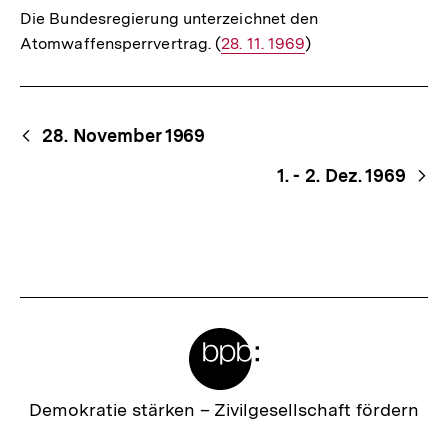
Die Bundesregierung unterzeichnet den
Atomwaffensperrvertrag. (
Interner
28. 11. 1969
)
Link:
Begriffsnavigation
Content-
28. November 1969
Navigation
1. - 2. Dez. 1969
Meta-
Links
Zur
Demokratie stärken –
Zivilgesellschaft fördern
Startseite